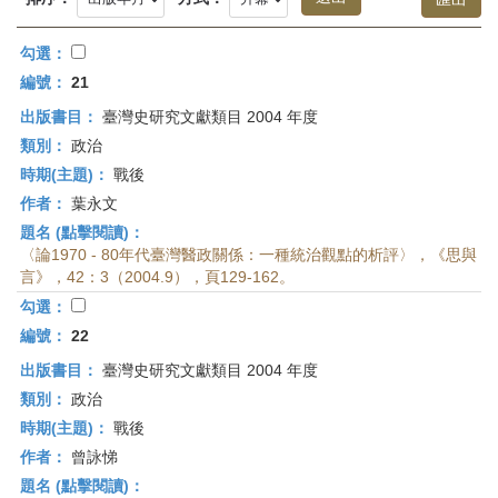
首
頁
勾選：
編號：
21
出版書目：
臺灣史研究文獻類目 2004 年度
類別：
政治
時期(主題)：
戰後
作者：
葉永文
題名 (點擊閱讀)：
〈論1970 - 80年代臺灣醫政關係：一種統治觀點的析評〉，《思與
言》，42：3（2004.9），頁129-162。
勾選：
編號：
22
出版書目：
臺灣史研究文獻類目 2004 年度
類別：
政治
時期(主題)：
戰後
作者：
曾詠悌
題名 (點擊閱讀)：