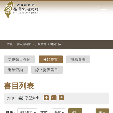
中
跳
到
點
央
主
擊
要
開
研
內
啟
容
或
究
切
上
下
主
區
換
一
一
圖
關
暫
張
張
連
塊
閉
停、
圖
圖
結
院-
播
片
片
首頁
書目資料庫
分類瀏覽
書目列表
網
放
站
臺
主
文獻類目介紹
分類瀏覽
簡易查詢
要
灣
選
進階查詢
線上提供書目
單
史
研
書目列表
究
字型大小：
小
中
大
列印：
所-
排序：
方式：