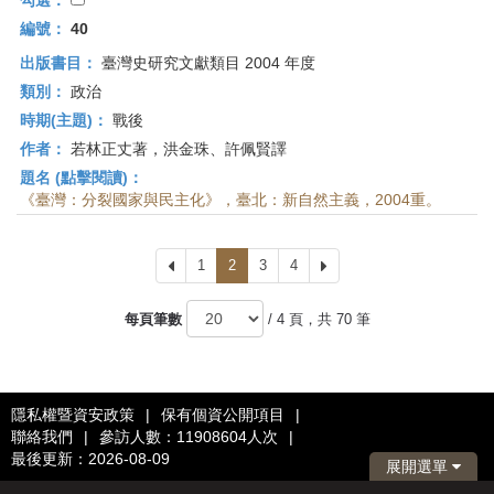
勾選：
編號：
40
出版書目：
臺灣史研究文獻類目 2004 年度
類別：
政治
時期(主題)：
戰後
作者：
若林正丈著，洪金珠、許佩賢譯
題名 (點擊閱讀)：
《臺灣：分裂國家與民主化》，臺北：新自然主義，2004重。
上
1
2
3
4
下
一
一
頁
頁
每頁筆數
/ 4 頁，共 70 筆
隱私權暨資安政策
|
保有個資公開項目
|
聯絡我們
|
參訪人數：11908604人次
|
最後更新：2026-08-09
展開選單