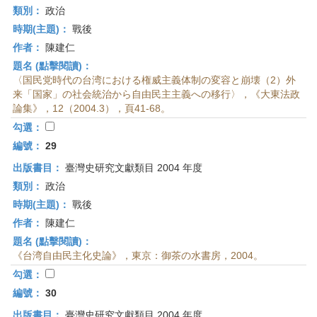
類別：
政治
時期(主題)：
戰後
作者：
陳建仁
題名 (點擊閱讀)：
〈国民党時代の台湾における権威主義体制の変容と崩壊（2）外
来「国家」の社会統治から自由民主主義への移行〉，《大東法政
論集》，12（2004.3），頁41-68。
勾選：
編號：
29
出版書目：
臺灣史研究文獻類目 2004 年度
類別：
政治
時期(主題)：
戰後
作者：
陳建仁
題名 (點擊閱讀)：
《台湾自由民主化史論》，東京：御茶の水書房，2004。
勾選：
編號：
30
出版書目：
臺灣史研究文獻類目 2004 年度