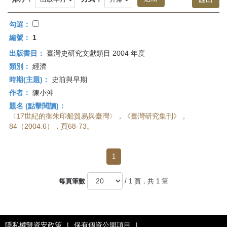
首
頁
勾選：
編號：
1
出版書目：
臺灣史研究文獻類目 2004 年度
類別：
經濟
時期(主題)：
史前與早期
作者：
陳小沖
題名 (點擊閱讀)：
〈17世紀的御朱印船貿易與臺灣〉，《臺灣研究集刊》，
84（2004.6），頁68-73。
1
每頁筆數
/ 1 頁，共 1 筆
隱私權暨資安政策
|
保有個資公開項目
|