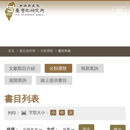
中
跳
到
點
央
主
擊
要
開
研
內
啟
容
或
究
切
上
下
主
區
換
一
一
圖
關
暫
張
張
連
塊
閉
停、
圖
圖
結
院-
播
片
片
首頁
書目資料庫
分類瀏覽
書目列表
網
放
站
臺
主
文獻類目介紹
分類瀏覽
簡易查詢
要
灣
選
進階查詢
線上提供書目
單
史
研
書目列表
究
字型大小：
小
中
大
列印：
所-
排序：
方式：