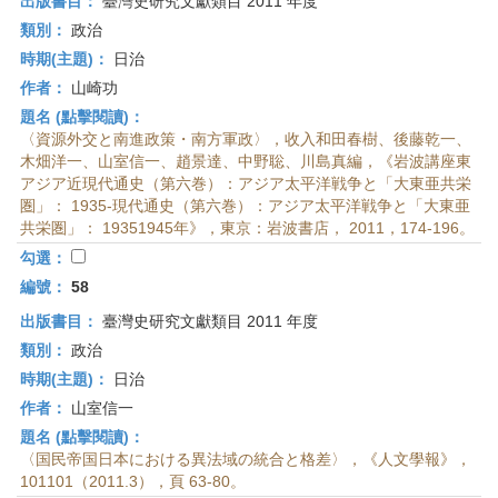
出版書目：
臺灣史研究文獻類目 2011 年度
類別：
政治
時期(主題)：
日治
作者：
山崎功
題名 (點擊閱讀)：
〈資源外交と南進政策・南方軍政〉，收入和田春樹、後藤乾一、
木畑洋一、山室信一、趙景達、中野聡、川島真編，《岩波講座東
アジア近現代通史（第六巻）：アジア太平洋戦争と「大東亜共栄
圏」： 1935-現代通史（第六巻）：アジア太平洋戦争と「大東亜
共栄圏」： 19351945年》，東京：岩波書店， 2011，174-196。
勾選：
編號：
58
出版書目：
臺灣史研究文獻類目 2011 年度
類別：
政治
時期(主題)：
日治
作者：
山室信一
題名 (點擊閱讀)：
〈国民帝国日本における異法域の統合と格差〉，《人文學報》，
101101（2011.3），頁 63-80。