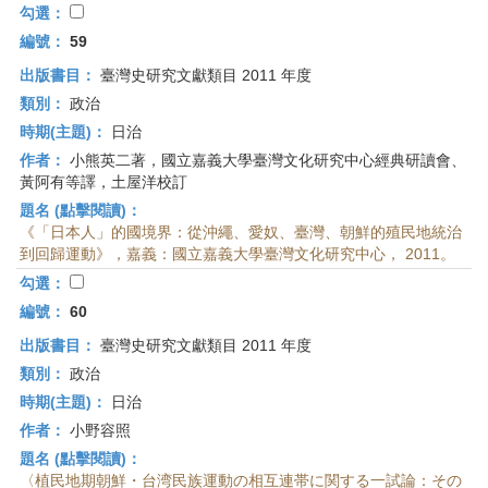
勾選：
編號：
59
出版書目：
臺灣史研究文獻類目 2011 年度
類別：
政治
時期(主題)：
日治
作者：
小熊英二著，國立嘉義大學臺灣文化研究中心經典研讀會、
黃阿有等譯，土屋洋校訂
題名 (點擊閱讀)：
《「日本人」的國境界：從沖繩、愛奴、臺灣、朝鮮的殖民地統治
到回歸運動》，嘉義：國立嘉義大學臺灣文化研究中心， 2011。
勾選：
編號：
60
出版書目：
臺灣史研究文獻類目 2011 年度
類別：
政治
時期(主題)：
日治
作者：
小野容照
題名 (點擊閱讀)：
〈植民地期朝鮮・台湾民族運動の相互連帯に関する一試論：その