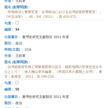
作者：
王鉄軍
題名 (點擊閱讀)：
〈外地統治と警察官吏：台湾統治における台湾総督府警察官〉，
《中京法学》， 45：3/4（2011），頁 425-572。
勾選：
編號：
54
出版書目：
臺灣史研究文獻類目 2011 年度
類別：
政治
時期(主題)：
日治
作者：
王鉄軍
題名 (點擊閱讀)：
〈台湾総督府官僚と関東都督府の設立：植民地間の官僚交流を中
心として〉，收入檜山幸夫編著，《帝国日本の展開と台湾》，東
京：創泉堂， 2011，頁 199-214。
勾選：
編號：
55
出版書目：
臺灣史研究文獻類目 2011 年度
類別：
政治