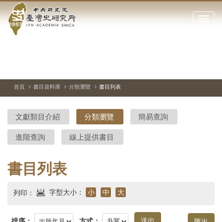
中
跳
到
點
央
主
擊
要
開
研
內
啟
容
或
究
切
上
下
主
區
換
一
一
圖
關
暫
張
張
連
塊
閉
停、
圖
圖
結
院-
播
片
片
首頁
書目資料庫
分類瀏覽
書目列表
網
放
站
臺
主
文獻類目介紹
分類瀏覽
簡易查詢
要
灣
選
進階查詢
線上提供書目
單
史
研
書目列表
究
字型大小：
小
中
大
列印：
所-
排序：
方式：