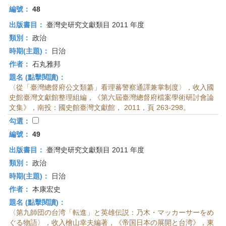
編號：
48
出版書目：
臺灣史研究文獻類目 2011 年度
類別：
政治
時期(主題)：
日治
作者：
石丸雅邦
題名 (點擊閱讀)：
〈從「臺灣總督府公文類纂」看理蕃警察通譯兼掌制度〉，收入國
史館臺灣文獻館整理組編，《第六屆臺灣總督府檔案學術研討會論
文集》，南投：國史館臺灣文獻館， 2011，頁 263-298。
勾選：
編號：
49
出版書目：
臺灣史研究文獻類目 2011 年度
類別：
政治
時期(主題)：
日治
作者：
本康宏史
題名 (點擊閱讀)：
〈第九師団の台湾「転進」と英雄伝説：乃木・マッカーサーをめ
ぐる物語〉，收入檜山幸夫編著，《帝国日本の展開と台湾》，東