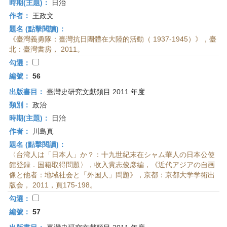
時期(主題)：
日治
作者：
王政文
題名 (點擊閱讀)：
《臺灣義勇隊：臺灣抗日團體在大陸的活動（ 1937-1945）》，臺
北：臺灣書房， 2011。
勾選：
編號：
56
出版書目：
臺灣史研究文獻類目 2011 年度
類別：
政治
時期(主題)：
日治
作者：
川島真
題名 (點擊閱讀)：
〈台湾人は「日本人」か？：十九世紀末在シャム華人の日本公使
館登録．国籍取得問題〉，收入貴志俊彦編，《近代アジアの自画
像と他者：地域社会と「外国人」問題》，京都：京都大学学術出
版会， 2011，頁175-198。
勾選：
編號：
57