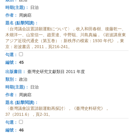
時期(主題)：
日治
作者：
周婉窈
題名 (點擊閱讀)：
〈台湾議会設置請願運動について〉，收入和田春樹、後藤乾一、
木畑洋一、山室信一、趙景達、中野聡、川島真編，《岩波講座東
アジア近現代通史（第五巻）：新秩序の模索：1930 年代》，東
京：岩波書店，2011，頁216-241。
勾選：
編號：
45
出版書目：
臺灣史研究文獻類目 2011 年度
類別：
政治
時期(主題)：
日治
作者：
周婉窈
題名 (點擊閱讀)：
〈臺灣議會設置請願運動再探討〉，《臺灣史料研究》，
37（2011.6），頁2-31。
勾選：
編號：
46