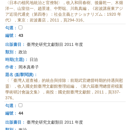
〈日本の植民地統治と官僚制〉，收入和田春樹、後藤乾一、木畑
洋一、山室信一、趙景達、中野聡、川島真編，《岩波講座東アジ
ア近現代通史（第四巻）：社会主義とナショナリズム：1920 年
代》，東京：岩波書店，2011，頁294-316。
勾選：
編號：
43
出版書目：
臺灣史研究文獻類目 2011 年度
類別：
政治
時期(主題)：
日治
作者：
岡本真希子
題名 (點擊閱讀)：
〈「臺灣人巡查補」的統合與排除：前期武官總督時期的待遇與慰
靈〉，收入國史館臺灣文獻館整理組編，《第六屆臺灣總督府檔案
學術研討會論文集》，南投：國史館臺灣文獻館，2011，頁337-
376。
勾選：
編號：
44
出版書目：
臺灣史研究文獻類目 2011 年度
類別：
政治