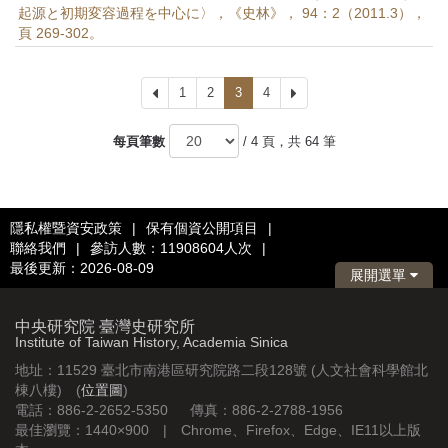
起源と初期変容過程を中心に〉，《史林》， 94：2（2011.3），
頁 269-302。
上
1
2
3
4
下
一
一
頁
頁
每頁筆數
/ 4 頁，共 64 筆
隱私權暨資安政策
|
保有個資公開項目
|
聯絡我們
|
參訪人數：11908604人次
|
最後更新：2026-08-09
展開選單
中央研究院 臺灣史研究所
Institute of Taiwan History, Academia Sinica
地址：11529 臺北市南港區研究院路二段128號 (人文社會科學館北
棟八樓) (
位置圖
)
電話：886-2-2652-5350 傳真：886-2-2788-1956
最佳瀏覽：1440×900 | Chrome、Firefox、Edge、IE11以上版