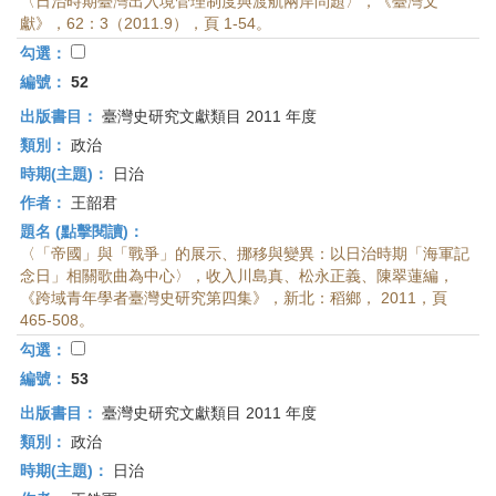
〈日治時期臺灣出入境管理制度與渡航兩岸問題〉，《臺灣文
獻》，62：3（2011.9），頁 1-54。
勾選：
編號：
52
出版書目：
臺灣史研究文獻類目 2011 年度
類別：
政治
時期(主題)：
日治
作者：
王韶君
題名 (點擊閱讀)：
〈「帝國」與「戰爭」的展示、挪移與變異：以日治時期「海軍記
念日」相關歌曲為中心〉，收入川島真、松永正義、陳翠蓮編，
《跨域青年學者臺灣史研究第四集》，新北：稻鄉， 2011，頁
465-508。
勾選：
編號：
53
出版書目：
臺灣史研究文獻類目 2011 年度
類別：
政治
時期(主題)：
日治