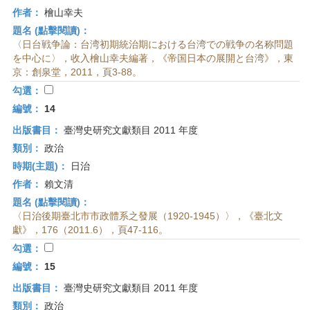
作者：
檜山幸夫
題名 (點擊閱讀)：
〈日台戦争論：台湾初期統治期における台湾での戦争の名称問題
を中心に〉，收入檜山幸夫編著，《帝国日本の展開と台湾》，東
京：創泉堂，2011，頁3-88。
勾選：
編號：
14
出版書目：
臺灣史研究文獻類目 2011 年度
類別：
政治
時期(主題)：
日治
作者：
賴文清
題名 (點擊閱讀)：
〈日治後期臺北市市政體系之發展（1920-1945）〉，《臺北文
獻》，176（2011.6），頁47-116。
勾選：
編號：
15
出版書目：
臺灣史研究文獻類目 2011 年度
類別：
政治