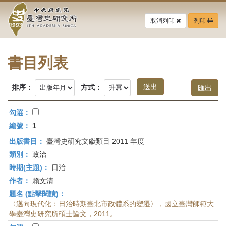
中
跳
到
取消列印
列印
央
主
要
研
內
容
書目列表
究
區
塊
院-
排序：
方式：
臺
勾選：
灣
編號：
1
出版書目：
臺灣史研究文獻類目 2011 年度
史
類別：
政治
研
時期(主題)：
日治
作者：
賴文清
究
題名 (點擊閱讀)：
所-
〈邁向現代化：日治時期臺北市政體系的變遷〉，國立臺灣師範大
學臺灣史研究所碩士論文，2011。