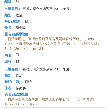
編號：
17
出版書目：
臺灣史研究文獻類目 2011 年度
類別：
政治
時期(主題)：
日治
作者：
劉惠璇
題名 (點擊閱讀)：
〈日治時期之「臺灣總督府警察官及司獄官練習所」（1898-
1937）：臺灣警察專科學校校史探源（下篇）〉，《警專學報》，
5：1（2011.4），頁1-34。
勾選：
編號：
18
出版書目：
臺灣史研究文獻類目 2011 年度
類別：
政治
時期(主題)：
日治
作者：
趙從勝
題名 (點擊閱讀)：
〈前期海南島調査事業：農業調査を中心に〉，《東洋史訪》，
17（2011.3），頁23-36。