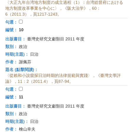
〈大正九年台湾地方制度の成立過程（1）：台湾総督府における
地方制度改革事業を中心に〉，《阪大法学》，60：
6（2011.3），頁1217-1243。
勾選：
編號：
10
出版書目：
臺灣史研究文獻類目 2011 年度
類別：
政治
時期(主題)：
日治
作者：
謝佩芬
題名 (點擊閱讀)：
〈從賴和小說窺探日治時期的法律規範與實踐〉，《臺灣文學評
論》，11：2（2011.4），頁87-94。
勾選：
編號：
11
出版書目：
臺灣史研究文獻類目 2011 年度
類別：
政治
時期(主題)：
日治
作者：
檜山幸夫