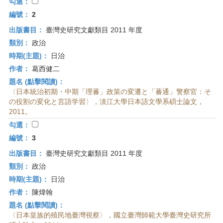
首
勾選：
頁
編號：
2
出版書目：
臺灣史研究文獻類目 2011 年度
類別：
政治
時期(主題)：
日治
作者：
葛西健二
題名 (點擊閱讀)：
〈日本統治初期・中期「理蕃」政策の変遷と「蕃通」警察官：そ
の役割の変化と言語学習〉，淡江大學日本語文學系碩士論文，
2011。
勾選：
編號：
3
出版書目：
臺灣史研究文獻類目 2011 年度
類別：
政治
時期(主題)：
日治
作者：
陳煒翰
題名 (點擊閱讀)：
〈日本皇族的殖民地臺灣視察〉，國立臺灣師範大學臺灣史研究所