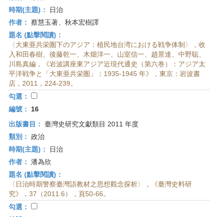
時期(主題)：
日治
作者：
蔡慧玉著、秋本宏樹譯
題名 (點擊閱讀)：
〈大東亜共栄圏下のアジア：植民地台湾における戦争体制〉，收
入和田春樹、後藤乾一、木畑洋一、山室信一、趙景達、中野聡、
川島真編，《岩波講座東アジア近現代通史（第六巻）：アジア太
平洋戦争と「大東亜共栄圏」：1935-1945 年》，東京：岩波書
店，2011，224-239。
勾選：
編號：
16
出版書目：
臺灣史研究文獻類目 2011 年度
類別：
政治
時期(主題)：
日治
作者：
潘為欣
題名 (點擊閱讀)：
〈日治時期警察臺灣語教材之思想觀念探析〉，《臺灣史料研
究》，37（2011.6），頁50-66。
勾選：