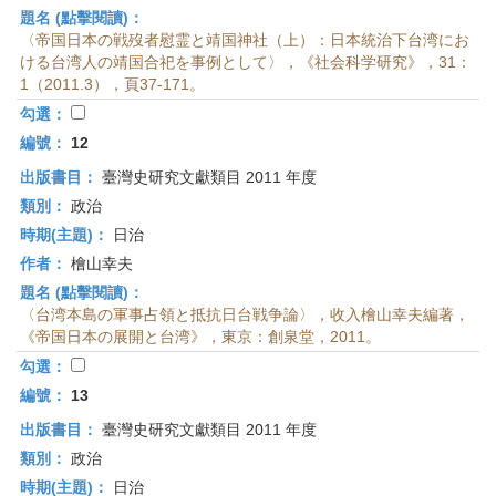
題名 (點擊閱讀)：
〈帝国日本の戦歿者慰霊と靖国神社（上）：日本統治下台湾にお
ける台湾人の靖国合祀を事例として〉，《社会科学研究》，31：
1（2011.3），頁37-171。
勾選：
編號：
12
出版書目：
臺灣史研究文獻類目 2011 年度
類別：
政治
時期(主題)：
日治
作者：
檜山幸夫
題名 (點擊閱讀)：
〈台湾本島の軍事占領と抵抗日台戦争論〉，收入檜山幸夫編著，
《帝国日本の展開と台湾》，東京：創泉堂，2011。
勾選：
編號：
13
出版書目：
臺灣史研究文獻類目 2011 年度
類別：
政治
時期(主題)：
日治