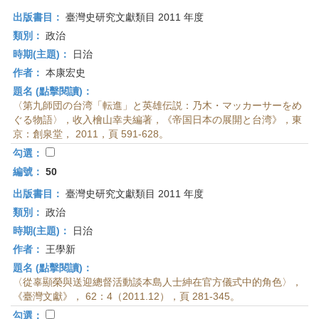
出版書目：
臺灣史研究文獻類目 2011 年度
類別：
政治
時期(主題)：
日治
作者：
本康宏史
題名 (點擊閱讀)：
〈第九師団の台湾「転進」と英雄伝説：乃木・マッカーサーをめ
ぐる物語〉，收入檜山幸夫編著，《帝国日本の展開と台湾》，東
京：創泉堂， 2011，頁 591-628。
勾選：
編號：
50
出版書目：
臺灣史研究文獻類目 2011 年度
類別：
政治
時期(主題)：
日治
作者：
王學新
題名 (點擊閱讀)：
〈從辜顯榮與送迎總督活動談本島人士紳在官方儀式中的角色〉，
《臺灣文獻》， 62：4（2011.12），頁 281-345。
勾選：