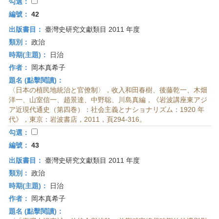
首
勾選：
頁
編號：
42
出版書目：
臺灣史研究文獻類目 2011 年度
類別：
政治
時期(主題)：
日治
作者：
岡本真希子
題名 (點擊閱讀)：
〈日本の植民地統治と官僚制〉，收入和田春樹、後藤乾一、木畑
洋一、山室信一、趙景達、中野聡、川島真編，《岩波講座東アジ
ア近現代通史（第四巻）：社会主義とナショナリズム：1920 年
代》，東京：岩波書店，2011，頁294-316。
勾選：
編號：
43
出版書目：
臺灣史研究文獻類目 2011 年度
類別：
政治
時期(主題)：
日治
作者：
岡本真希子
題名 (點擊閱讀)：