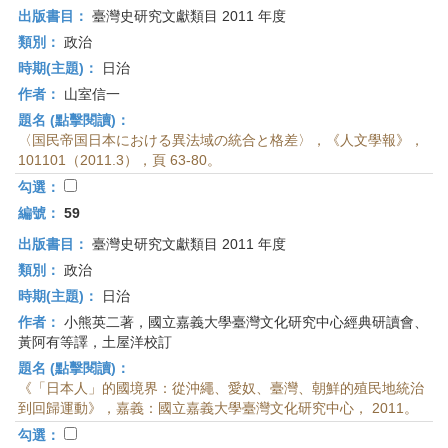
出版書目：
臺灣史研究文獻類目 2011 年度
類別：
政治
時期(主題)：
日治
作者：
山室信一
題名 (點擊閱讀)：
〈国民帝国日本における異法域の統合と格差〉，《人文學報》，
101101（2011.3），頁 63-80。
勾選：
編號：
59
出版書目：
臺灣史研究文獻類目 2011 年度
類別：
政治
時期(主題)：
日治
作者：
小熊英二著，國立嘉義大學臺灣文化研究中心經典研讀會、
黃阿有等譯，土屋洋校訂
題名 (點擊閱讀)：
《「日本人」的國境界：從沖繩、愛奴、臺灣、朝鮮的殖民地統治
到回歸運動》，嘉義：國立嘉義大學臺灣文化研究中心， 2011。
勾選：