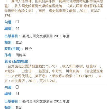
〈「臺灣人巡查補」的統合與排除：前期武官總督時期的待遇與慰
靈〉，收入國史館臺灣文獻館整理組編，《第六屆臺灣總督府檔案
學術研討會論文集》，南投：國史館臺灣文獻館，2011，頁337-
376。
勾選：
編號：
44
出版書目：
臺灣史研究文獻類目 2011 年度
類別：
政治
時期(主題)：
日治
作者：
周婉窈
題名 (點擊閱讀)：
〈台湾議会設置請願運動について〉，收入和田春樹、後藤乾一、
木畑洋一、山室信一、趙景達、中野聡、川島真編，《岩波講座東
アジア近現代通史（第五巻）：新秩序の模索：1930 年代》，東
京：岩波書店，2011，頁216-241。
勾選：
編號：
45
出版書目：
臺灣史研究文獻類目 2011 年度
類別：
政治