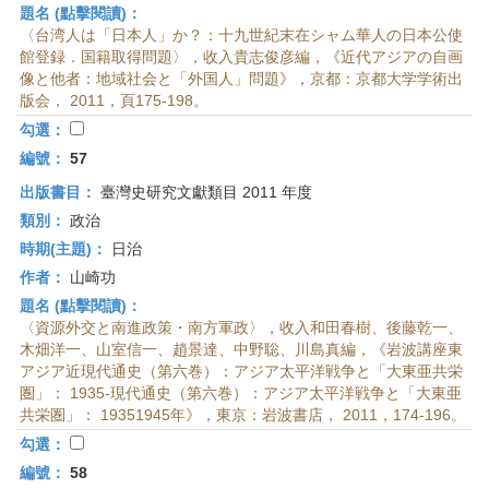
題名 (點擊閱讀)：
〈台湾人は「日本人」か？：十九世紀末在シャム華人の日本公使
館登録．国籍取得問題〉，收入貴志俊彦編，《近代アジアの自画
像と他者：地域社会と「外国人」問題》，京都：京都大学学術出
版会， 2011，頁175-198。
勾選：
編號：
57
出版書目：
臺灣史研究文獻類目 2011 年度
類別：
政治
時期(主題)：
日治
作者：
山崎功
題名 (點擊閱讀)：
〈資源外交と南進政策・南方軍政〉，收入和田春樹、後藤乾一、
木畑洋一、山室信一、趙景達、中野聡、川島真編，《岩波講座東
アジア近現代通史（第六巻）：アジア太平洋戦争と「大東亜共栄
圏」： 1935-現代通史（第六巻）：アジア太平洋戦争と「大東亜
共栄圏」： 19351945年》，東京：岩波書店， 2011，174-196。
勾選：
編號：
58