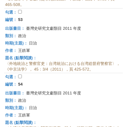
465-508。
勾選：
編號：
53
出版書目：
臺灣史研究文獻類目 2011 年度
類別：
政治
時期(主題)：
日治
作者：
王鉄軍
題名 (點擊閱讀)：
〈外地統治と警察官吏：台湾統治における台湾総督府警察官〉，
《中京法学》， 45：3/4（2011），頁 425-572。
勾選：
編號：
54
出版書目：
臺灣史研究文獻類目 2011 年度
類別：
政治
時期(主題)：
日治
作者：
王鉄軍
題名 (點擊閱讀)：