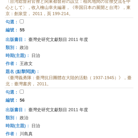
〈台湾総督府官僚と関東都督府の設立：植民地間の官僚交流を中
心として〉，收入檜山幸夫編著，《帝国日本の展開と台湾》，東
京：創泉堂， 2011，頁 199-214。
勾選：
編號：
55
出版書目：
臺灣史研究文獻類目 2011 年度
類別：
政治
時期(主題)：
日治
作者：
王政文
題名 (點擊閱讀)：
《臺灣義勇隊：臺灣抗日團體在大陸的活動（ 1937-1945）》，臺
北：臺灣書房， 2011。
勾選：
編號：
56
出版書目：
臺灣史研究文獻類目 2011 年度
類別：
政治
時期(主題)：
日治
作者：
川島真