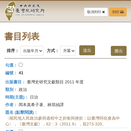
中
跳
到
取消列印
列印
央
主
要
研
內
容
書目列表
究
區
塊
院-
排序：
方式：
臺
勾選：
灣
編號：
41
出版書目：
臺灣史研究文獻類目 2011 年度
史
類別：
政治
研
時期(主題)：
日治
作者：
岡本真希子著、林琪禎譯
究
題名 (點擊閱讀)：
所-
〈殖民地人民政治參與過程中之折衝與挫折：以臺灣同化會為中
心〉，《臺灣文獻》，62：3（2011.9），頁273-320。