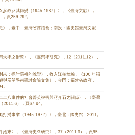
參政及其轉變（1945-1987）〉，《臺灣文獻》，
3），頁259-292。
史》，臺中：臺灣省諮議會；南投：國史館臺灣文獻
大學之衝擊〉，《臺灣學研究》，12（2011.12），
到來：探討馬祖的蛻變〉，收入江柏煒編，《100 年福
顧與展望學術研討會論文集》，金門：福建省政府，
84。
二二八事件的社會菁英被害與蔣介石之關係〉，《臺灣
2011.6），頁67-94。
打撈事業（1945-1972）》，臺北：國史館，2011。
始末〉，《臺灣史料研究》，37（2011.6），頁95-