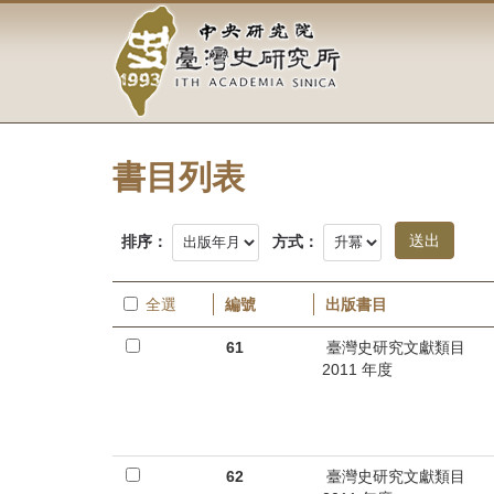
中
跳
到
央
主
要
研
內
容
究
區
塊
書目列表
院-
臺
排序：
方式：
灣
全選
編號
出版書目
史
61
臺灣史研究文獻類目
研
2011 年度
究
所-
62
臺灣史研究文獻類目