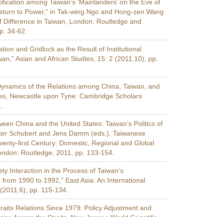
tification among Taiwan’s ‘Mainlanders’ on the Eve of
eturn to Power,” in Tak-wing Ngo and Hong-zen Wang
 of Difference in Taiwan, London: Routledge and
p. 34-62.
zation and Gridlock as the Result of Institutional
wan,” Asian and African Studies, 15: 2 (2011.10), pp.
ynamics of the Relations among China, Taiwan, and
tes, Newcastle upon Tyne: Cambridge Scholars
.
een China and the United States: Taiwan’s Politics of
unter Schubert and Jens Damm (eds.), Taiwanese
Twenty-first Century: Domestic, Regional and Global
ondon: Routledge, 2011, pp. 133-154.
ty Interaction in the Process of Taiwan’s
 from 1990 to 1992,” East Asia: An International
 (2011.6), pp. 115-134.
raits Relations Since 1979: Policy Adjustment and