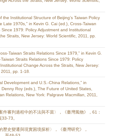
ange Across the Straits, New Jersey: World Scientific,
 the Institutional Structure of Beijing’s Taiwan Policy
e Late 1970s,” in Kevin G. Cai (ed.), Cross-Taiwan
s Since 1979: Policy Adjustment and Institutional
e Straits, New Jersey: World Scientific, 2011, pp.
ross-Taiwan Straits Relations Since 1979,” in Kevin G.
-Taiwan Straits Relations Since 1979: Policy
Institutional Change Across the Straits, New Jersey:
, 2011, pp. 1-18.
cal Development and U.S.-China Relations,” in
 Denny Roy (eds.), The Future of United States,
an Relations, New York: Palgrave Macmillan, 2011,
案件審判過程中的不法與不當〉，《臺灣風物》，61：
頁33-73。
的歷史變遷與現實困境探析〉，《臺灣研究》，
），頁48-53。