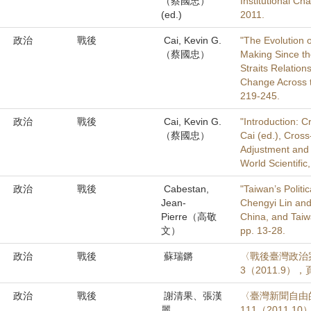
（蔡國忠）
Institutional Ch
(ed.)
2011.
政治
戰後
Cai, Kevin G.
"The Evolution of
（蔡國忠）
Making Since th
Straits Relation
Change Across th
219-245.
政治
戰後
Cai, Kevin G.
"Introduction: C
（蔡國忠）
Cai (ed.), Cross
Adjustment and 
World Scientific
政治
戰後
Cabestan,
"Taiwan’s Politi
Jean-
Chengyi Lin and
Pierre（高敬
China, and Taiw
文）
pp. 13-28.
政治
戰後
蘇瑞鏘
〈戰後臺灣政治
3（2011.9），
政治
戰後
謝清果、張漢
〈臺灣新聞自由
麗
111（2011.10