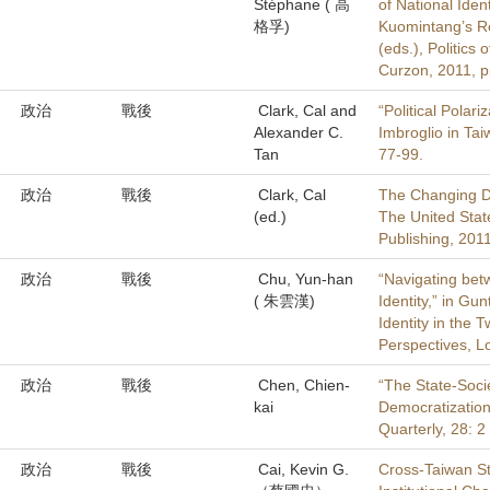
Stéphane ( 高
of National Iden
格孚)
Kuomintang’s R
(eds.), Politics
Curzon, 2011, p
政治
戰後
Clark, Cal and
“Political Polari
Alexander C.
Imbroglio in Tai
Tan
77-99.
政治
戰後
Clark, Cal
The Changing D
(ed.)
The United Sta
Publishing, 2011
政治
戰後
Chu, Yun-han
“Navigating betw
( 朱雲漢)
Identity,” in G
Identity in the 
Perspectives, L
政治
戰後
Chen, Chien-
“The State-Socie
kai
Democratization
Quarterly, 28: 2
政治
戰後
Cai, Kevin G.
Cross-Taiwan St