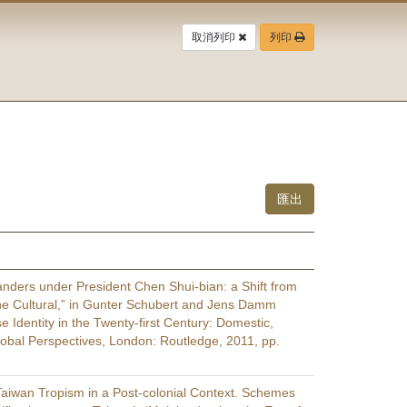
取消列印
列印
anders under President Chen Shui-bian: a Shift from
 the Cultural,” in Gunter Schubert and Jens Damm
e Identity in the Twenty-first Century: Domestic,
obal Perspectives, London: Routledge, 2011, pp.
 Taiwan Tropism in a Post-colonial Context. Schemes