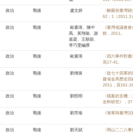
政治
戰後
盧文婷
〈解嚴前臺灣婦女
62：1（2011.
政治
戰後
歐素瑛、陳中
《臺灣省議會會
禹、黃翔瑜、謝
館，2011。
嘉梁、王順節、
李巧雯編撰
政治
戰後
歐素瑛
〈四六事件對臺灣
頁17-41。
政治
戰後
劉增泉
〈從七十四軍的
建省金馬歷史回
2011，頁161-1
政治
戰後
劉熙明
〈檔案的玄機：
史料研究》，37（
政治
戰後
劉芳瑜
《海軍與臺灣沉船
政治
戰後
劉天賦
〈岡山二二八事件