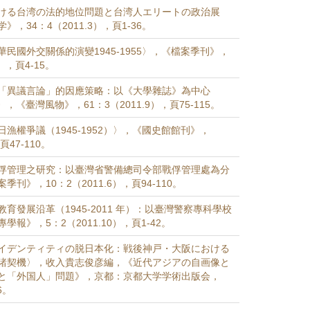
ける台湾の法的地位問題と台湾人エリートの政治展
，34：4（2011.3），頁1-36。
民國外交關係的演變1945-1955〉，《檔案季刊》，
3），頁4-15。
「異議言論」的因應策略：以《大學雜誌》為中心
5）〉，《臺灣風物》，61：3（2011.9），頁75-115。
漁權爭議（1945-1952）〉，《國史館館刊》，
頁47-110。
俘管理之研究：以臺灣省警備總司令部戰俘管理處為分
刊》，10：2（2011.6），頁94-110。
育發展沿革（1945-2011 年）：以臺灣警察專科學校
報》，5：2（2011.10），頁1-42。
イデンティティの脱日本化：戦後神戸・大阪における
諸契機〉，收入貴志俊彦編，《近代アジアの自画像と
と「外国人」問題》，京都：京都大学学術出版会，
6。