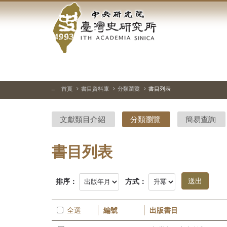
中
跳
到
央
主
要
研
內
容
究
區
塊
院-
首頁
書目資料庫
分類瀏覽
書目列表
:::
臺
文獻類目介紹
分類瀏覽
簡易查詢
灣
史
書目列表
研
排序：
方式：
究
所-
全選
編號
出版書目