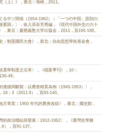
究（上）》，臺北：海峽，2011。
る中ソ関係（1954-1962）：「一つの中国」原則の
連要因」〉，收入添谷芳秀編，《現代中国外交の六十
，東京：慶應義塾大学出版会，2011，頁165-188。
史：制憲國民大會》，新北：自由思想學術基金會，
統選舉制度之沿革〉，《檔案季刊》，10：
頁36-49。
連續與斷裂：以農會精英為例（1945-1953）〉，
8：3（2011.9），頁93-140。
地方菁英：1950 年代的農會改組》，臺北：國史館，
的政治聯結與發展：1912-1952〉，《臺灣史學雜
.6），頁91-137。