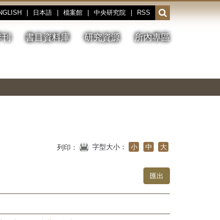
NGLISH
|
日本語
|
檔案館
|
中央研究院
|
RSS
開
啟
或
季刊
書目資料庫
研究資源
所內專區
收
合
搜
切
上
下
主
換
一
一
圖
尋
暫
張
張
連
停、
圖
圖
結
欄
播
片
片
位
放
字型大小：
小
中
大
列印：