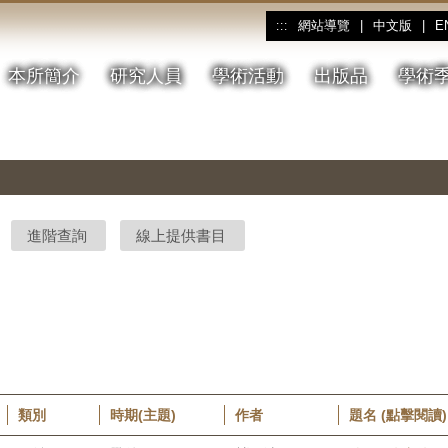
網站導覽
|
中文版
|
E
:::
本所簡介
研究人員
學術活動
出版品
學術
進階查詢
線上提供書目
類別
時期(主題)
作者
題名 (點擊閱讀)