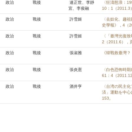
政治
戰後
連正世、李靜
〈狂濤怒浪：1
宜、李俊融
10：1（2011.
政治
戰後
許雪姬
〈去奴化、趨祖
史學報》，4（20
政治
戰後
許雪姬
〈「臺灣光復致
2（2011.6），
政治
戰後
張淑雅
《韓戰救臺灣？
政治
戰後
張炎憲
〈白色恐怖時期
61：4（2011.
政治
戰後
酒井亨
〈台湾の民主化
済」運動を中心に
153。