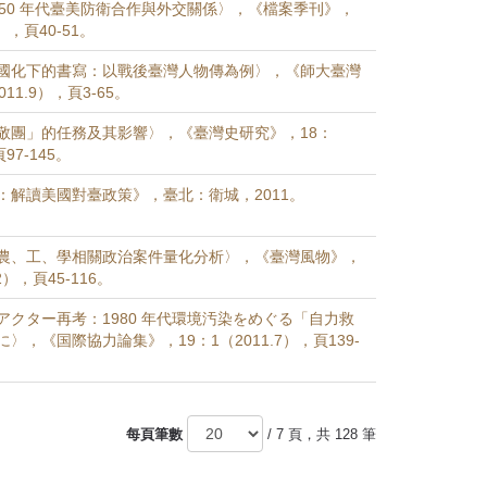
950 年代臺美防衛合作與外交關係〉，《檔案季刊》，
3），頁40-51。
國化下的書寫：以戰後臺灣人物傳為例〉，《師大臺灣
11.9），頁3-65。
敬團」的任務及其影響〉，《臺灣史研究》，18：
頁97-145。
：解讀美國對臺政策》，臺北：衛城，2011。
農、工、學相關政治案件量化分析〉，《臺灣風物》，
12），頁45-116。
アクター再考：1980 年代環境汚染をめぐる「自力救
〉，《国際協力論集》，19：1（2011.7），頁139-
每頁筆數
/ 7 頁，共 128 筆