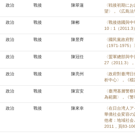
政治
戰後
陳翠蓮
〈戦後初期にお
望〉，《広島法学》
政治
戰後
陳郴
〈戰後德國與中華
10：1（2011.
政治
戰後
陳昱齊
〈國民黨政府對
（1971-197
政治
戰後
陳冠任
〈盟軍總部與中日
27（2011.3），
政治
戰後
陳亮州
〈政府對臺灣日
析中心〉，《檔案季
政治
戰後
陳宜安
〈臺灣基層警察教
為範圍〉，《警專學
政治
戰後
陳來幸
〈在日台湾人ア
華僑社会変容の
他者：地域社会
2011，頁83-10