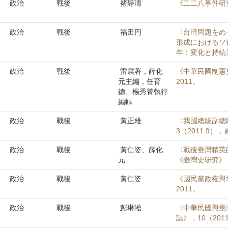
政治
戰後
褚靜濤
《二二八事件研
政治
戰後
福田円
〈台湾問題をめぐ
形成におけるソ
年：変化と持続》
政治
戰後
雷震著，薛化
《中華民國制憲
元主編，任育
2011。
德、楊秀菁執行
編輯
政治
戰後
黃正雄
〈我國總統副總
3（2011.9），
政治
戰後
黃仁姿、薛化
〈戰後臺灣精英的
元
《臺灣史研究》，1
政治
戰後
黃仁姿
《國民黨政權與
2011。
政治
戰後
彭琳淞
〈中華民國與臺灣
誌》，10（2011