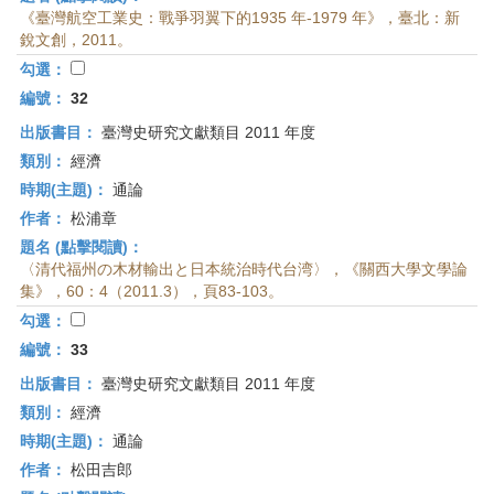
《臺灣航空工業史：戰爭羽翼下的1935 年-1979 年》，臺北：新
銳文創，2011。
勾選：
編號：
32
出版書目：
臺灣史研究文獻類目 2011 年度
類別：
經濟
時期(主題)：
通論
作者：
松浦章
題名 (點擊閱讀)：
〈清代福州の木材輸出と日本統治時代台湾〉，《關西大學文學論
集》，60：4（2011.3），頁83-103。
勾選：
編號：
33
出版書目：
臺灣史研究文獻類目 2011 年度
類別：
經濟
時期(主題)：
通論
作者：
松田吉郎