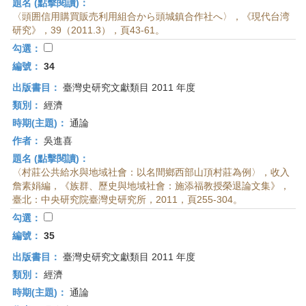
題名 (點擊閱讀)：
〈頭囲信用購買販売利用組合から頭城鎮合作社へ〉，《現代台湾
研究》，39（2011.3），頁43-61。
勾選：
編號：
34
出版書目：
臺灣史研究文獻類目 2011 年度
類別：
經濟
時期(主題)：
通論
作者：
吳進喜
題名 (點擊閱讀)：
〈村莊公共給水與地域社會：以名間鄉西部山頂村莊為例〉，收入
詹素娟編，《族群、歷史與地域社會：施添福教授榮退論文集》，
臺北：中央研究院臺灣史研究所，2011，頁255-304。
勾選：
編號：
35
出版書目：
臺灣史研究文獻類目 2011 年度
類別：
經濟
時期(主題)：
通論