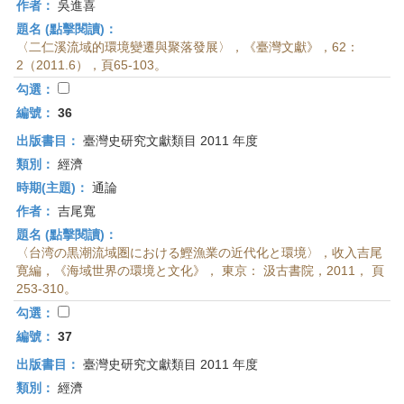
作者：
吳進喜
題名 (點擊閱讀)：
〈二仁溪流域的環境變遷與聚落發展〉，《臺灣文獻》，62：
2（2011.6），頁65-103。
勾選：
編號：
36
出版書目：
臺灣史研究文獻類目 2011 年度
類別：
經濟
時期(主題)：
通論
作者：
吉尾寬
題名 (點擊閱讀)：
〈台湾の黒潮流域圏における鰹漁業の近代化と環境〉，收入吉尾
寛編，《海域世界の環境と文化》， 東京： 汲古書院，2011， 頁
253-310。
勾選：
編號：
37
出版書目：
臺灣史研究文獻類目 2011 年度
類別：
經濟