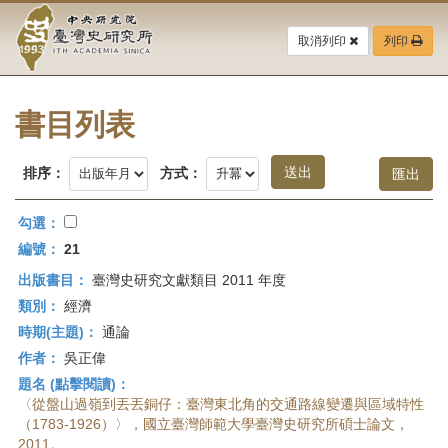
中
跳
到
取消列印
列印
央
主
要
研
內
容
書目列表
究
區
塊
院-
排序：
方式：
臺
勾選：
灣
編號：
21
出版書目：
臺灣史研究文獻類目 2011 年度
史
類別：
經濟
研
時期(主題)：
通論
作者：
吳正偉
究
題名 (點擊閱讀)：
所-
〈從盤山過嶺到丟丟銅仔：臺灣東北角的交通路線變遷與區域特性
（1783-1926）〉，國立臺灣師範大學臺灣史研究所碩士論文，
2011。