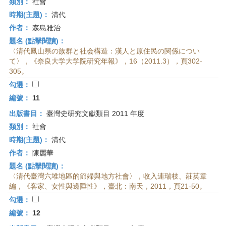
類別：
社會
時期(主題)：
清代
作者：
森島雅治
題名 (點擊閱讀)：
〈清代鳳山県の族群と社会構造：漢人と原住民の関係につい
て〉，《奈良大学大学院研究年報》，16（2011.3），頁302-
305。
勾選：
編號：
11
出版書目：
臺灣史研究文獻類目 2011 年度
類別：
社會
時期(主題)：
清代
作者：
陳麗華
題名 (點擊閱讀)：
〈清代臺灣六堆地區的節婦與地方社會〉，收入連瑞枝、莊英章
編，《客家、女性與邊陲性》，臺北：南天，2011，頁21-50。
勾選：
編號：
12