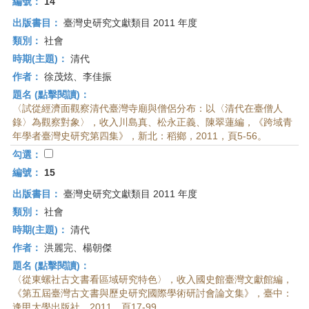
編號：
14
出版書目：
臺灣史研究文獻類目 2011 年度
類別：
社會
時期(主題)：
清代
作者：
徐茂炫、李佳振
題名 (點擊閱讀)：
〈試從經濟面觀察清代臺灣寺廟與僧侶分布：以〈清代在臺僧人
錄〉為觀察對象〉，收入川島真、松永正義、陳翠蓮編，《跨域青
年學者臺灣史研究第四集》，新北：稻鄉，2011，頁5-56。
勾選：
編號：
15
出版書目：
臺灣史研究文獻類目 2011 年度
類別：
社會
時期(主題)：
清代
作者：
洪麗完、楊朝傑
題名 (點擊閱讀)：
〈從東螺社古文書看區域研究特色〉，收入國史館臺灣文獻館編，
《第五屆臺灣古文書與歷史研究國際學術研討會論文集》，臺中：
逢甲大學出版社，2011，頁17-99。