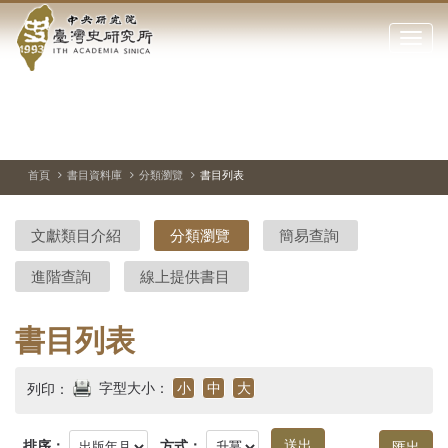
中
跳
到
點
央
主
擊
要
開
研
內
啟
容
或
究
切
上
下
主
區
換
一
一
圖
關
暫
張
張
連
塊
閉
停、
圖
圖
結
院-
播
片
片
首頁
書目資料庫
分類瀏覽
書目列表
網
放
站
臺
主
文獻類目介紹
分類瀏覽
簡易查詢
要
灣
選
進階查詢
線上提供書目
單
史
研
書目列表
究
字型大小：
小
中
大
列印：
所-
排序：
方式：