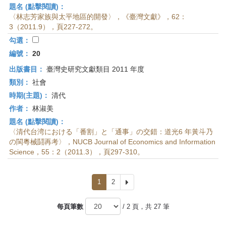
題名 (點擊閱讀)：
〈林志芳家族與太平地區的開發〉，《臺灣文獻》，62：
3（2011.9），頁227-272。
勾選：
編號：
20
出版書目：
臺灣史研究文獻類目 2011 年度
類別：
社會
時期(主題)：
清代
作者：
林淑美
題名 (點擊閱讀)：
〈清代台湾における「番割」と「通事」の交錯：道光6 年黃斗乃
の閩粵械鬪再考〉，NUCB Journal of Economics and Information
Science，55：2（2011.3），頁297-310。
1
2
下
一
頁
每頁筆數
/ 2 頁，共 27 筆