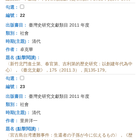
首
勾選：
頁
編號：
22
出版書目：
臺灣史研究文獻類目 2011 年度
類別：
社會
時期(主題)：
清代
作者：
卓克華
題名 (點擊閱讀)：
〈新竹北門進士第、春官第、吉利第的歷史研究：以創建年代為中
心〉，《臺北文獻》，175（2011.3），頁135-179。
勾選：
編號：
23
出版書目：
臺灣史研究文獻類目 2011 年度
類別：
社會
時期(主題)：
清代
作者：
里井洋一
題名 (點擊閱讀)：
〈宮古島台湾遭難事件：生還者の子孫が今に伝えるもの〉，《歴