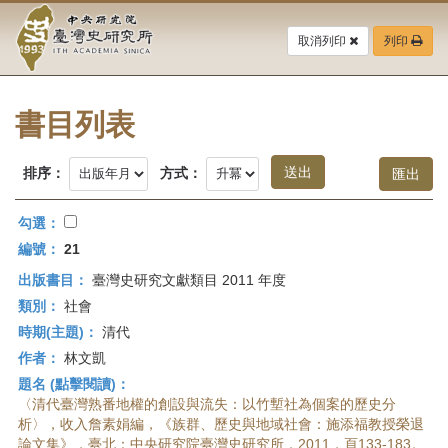
中
跳
到
取消列印
列印
央
主
要
研
內
容
書目列表
究
區
塊
院-
排序：
方式：
臺
勾選：
灣
編號：
21
出版書目：
臺灣史研究文獻類目 2011 年度
史
類別：
社會
研
時期(主題)：
清代
作者：
林文凱
究
題名 (點擊閱讀)：
所-
〈清代臺灣熟番地權的創設與流失：以竹塹社為個案的歷史分
析〉，收入詹素娟編，《族群、歷史與地域社會：施添福教授榮退
論文集》，臺北：中央研究院臺灣史研究所，2011，頁133-183。