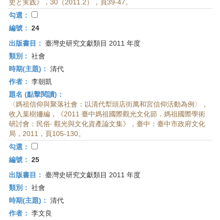
史と実践》，30（2011.2），頁39-47。
勾選：
編號：
24
出版書目：
臺灣史研究文獻類目 2011 年度
類別：
社會
時期(主題)：
清代
作者：
李朝凱
題名 (點擊閱讀)：
〈媽祖信仰與聚落社會：以清代犁頭店街萬和宮信仰活動為例〉，
收入葉樹姍編，《2011 臺中媽祖國際觀光文化節．媽祖國際學術
研討會：民俗‧ 觀光與文化資產論文集》，臺中：臺中市政府文化
局，2011，頁105-130。
勾選：
編號：
25
出版書目：
臺灣史研究文獻類目 2011 年度
類別：
社會
時期(主題)：
清代
作者：
李文良