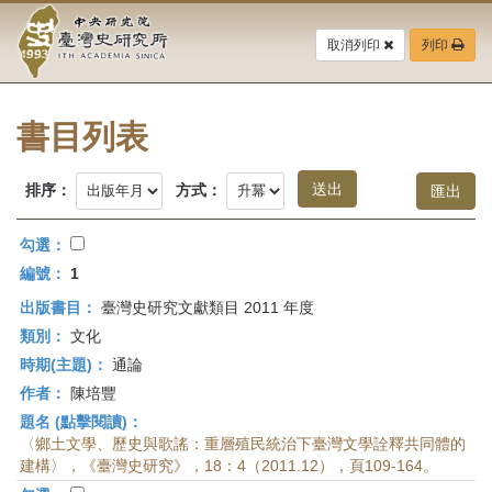
中
跳
到
取消列印
列印
央
主
要
研
內
容
書目列表
究
區
塊
院-
排序：
方式：
臺
勾選：
灣
編號：
1
出版書目：
臺灣史研究文獻類目 2011 年度
史
類別：
文化
研
時期(主題)：
通論
作者：
陳培豐
究
題名 (點擊閱讀)：
所-
〈鄉土文學、歷史與歌謠：重層殖民統治下臺灣文學詮釋共同體的
建構〉，《臺灣史研究》，18：4（2011.12），頁109-164。