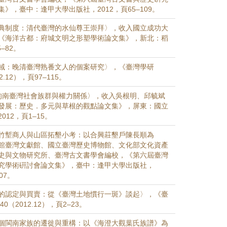
》，臺中：逢甲大學出版社，2012，頁65–109。
典制度：清代臺灣的水仙尊王崇拜〉，收入國立成功大
《海洋古都：府城文明之形塑學術論文集》，新北：稻
–82。
域：晚清臺灣熟番文人的個案研究〉，《臺灣學研
2.12），頁97–115。
前夕的南臺灣社會族群與權力關係〉，收入吳根明、邱毓斌
發展：歷史．多元與草根的觀點論文集》，屏東：國立
12，頁1–15。
竹塹商人與山區拓墾小考：以合興莊墾戶陳長順為
館臺灣文獻館、國立臺灣歷史博物館、文化部文化資產
史與文物研究所、臺灣古文書學會編校，《第六屆臺灣
究學術硏討會論文集》，臺中：逢甲大學出版社，
207。
的認定與買賣：從《臺灣土地慣行一斑》談起〉，《臺
0（2012.12），頁2–23。
個閩南家族的遷徙與重構：以《海澄大觀葉氏族譜》為