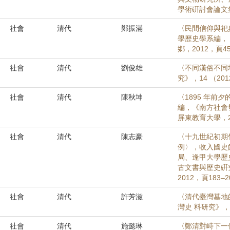
學術硏討會論文集
社會
清代
鄭振滿
〈民間信仰與祀
學歷史學系編，
鄉，2012，頁45
社會
清代
劉俊雄
〈不同漢俗不同
究》，14 （201
社會
清代
陳秋坤
〈1895 年
編，《南方社會
屏東教育大學，20
社會
清代
陳志豪
〈十九世紀初期
例〉，收入國史
局、逢甲大學歷
古文書與歷史硏
2012，頁183–
社會
清代
許芳滋
〈清代臺灣墓地
灣史 料研究》，4
社會
清代
施懿琳
〈鄭清對峙下一