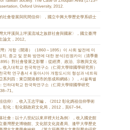
of Taiwan Society: The Case of Zhuqian Area (1723–
ssertation, Oxford University, 2012.
的社會發展與民間信仰〉，國立中興大學歷史學系碩士
灣大坪溪與上坪溪流域之族群社會與國家〉，國立臺灣
論文，2012。
灣）개항（開港）（1860～1895）이 사회 발전에 미
정치, 종교 및 문화 방면에 대한 분석∥린원카이（清季臺
–1895）對社會發展之影響：從經濟、政治、宗教與文化
，收入대학교 한국학연구소（仁荷大學韓國學研究所）
국학 연구총서 4 동아시아 개항도시의 형성과 네트워
亞系列四：東亞開港都市的形成和網絡）》，서울특별
：인하대학교 한국학연구소（仁荷大學韓國學研究
38–71。
祖信仰〉，收入王志宇編，《2012 彰化媽祖信仰學術
彰化：彰化縣政府文化局，2012，頁67–94。
落社會：以十八世紀以來岸裡大社為例〉，收入國史館
立臺灣歷史博物館、文化部文化資產局、逢甲大學歷史
臺灣古文書學會編校，《第六屆臺灣古文書與歷史硏究