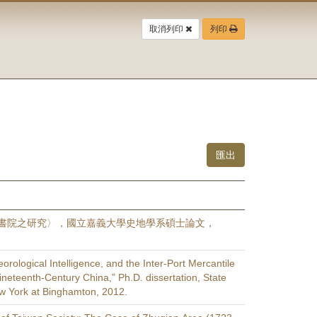
取消列印
列印
書院之研究〉，國立嘉義大學史地學系碩士論文，
rological Intelligence, and the Inter-Port Mercantile
neteenth-Century China,” Ph.D. dissertation, State
ew York at Binghamton, 2012.