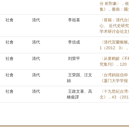
分 析對象〉，收
集》，臺南：國立
社會
清代
李祖基
〈冒籍：清代台
心、 近代史研
学术研讨会论文集
社會
清代
李信成
〈清代宜蘭猴猴
1（2012. 3）
社會
清代
刘荣平
〈从黄鹤龄《不
究集刊》，120（
社會
清代
王荣国、汪文
〈台湾妈祖信仰
娟
《厦门大学学报（
社會
清代
王政文著、高
〈十九世紀台湾
橋俊譯
文》，43 （201