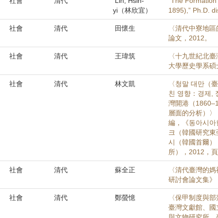
社會
清代
Lin, Hsin-
“The Formation 
yi（林欣宜）
1895),” Ph.D. di
社會
清代
田懷生
〈清代中寮地區
論文，2012。
社會
清代
王瑋筑
〈十九世紀北臺
大學歷史學系碩士
社會
清代
林文凱
〈청말 대만（臺
친 영향：경제, 
灣開港（1860
層面的分析）〉
編，《동아시아한
크（韓國研究東
시（韓國首爾）
所），2012，頁
社會
清代
蘇全正
〈清代臺灣的媽
研討會論文集》，
社會
清代
鄭螢憶
〈保甲制度與部
臺灣文獻館、國
與文物研究所、