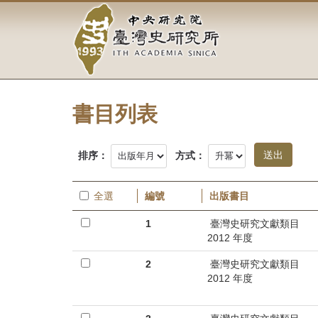
中
跳
到
央
主
要
研
內
容
究
區
塊
書目列表
院-
臺
排序：
方式：
灣
全選
編號
出版書目
史
1
臺灣史研究文獻類目
研
2012 年度
究
2
臺灣史研究文獻類目
2012 年度
所-