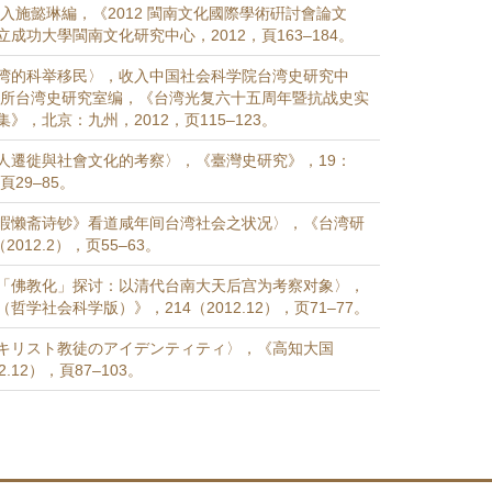
入施懿琳編，《2012 閩南文化國際學術硏討會論文
成功大學閩南文化研究中心，2012，頁163–184。
湾的科举移民〉，收入中国社会科学院台湾史研究中
究所台湾史研究室编，《台湾光复六十五周年暨抗战史实
》，北京：九州，2012，页115–123。
人遷徙與社會文化的考察〉，《臺灣史研究》，19：
，頁29–85。
暇懒斋诗钞》看道咸年间台湾社会之状况〉，《台湾研
2012.2），页55–63。
「佛教化」探讨：以清代台南大天后宫为考察对象〉，
哲学社会科学版）》，214（2012.12），页71–77。
キリスト教徒のアイデンティティ〉，《高知大国
2.12），頁87–103。