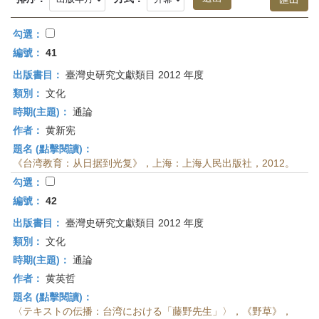
首
頁
勾選：
編號：
41
出版書目：
臺灣史研究文獻類目 2012 年度
類別：
文化
時期(主題)：
通論
作者：
黄新宪
題名 (點擊閱讀)：
《台湾教育：从日据到光复》，上海：上海人民出版社，2012。
勾選：
編號：
42
出版書目：
臺灣史研究文獻類目 2012 年度
類別：
文化
時期(主題)：
通論
作者：
黄英哲
題名 (點擊閱讀)：
〈テキストの伝播：台湾における「藤野先生」〉，《野草》，