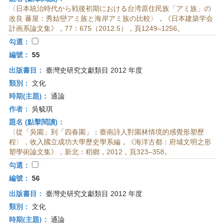
〈日本統治時代から戦後初期における台湾原住民族「アミ族」の
改良 蕃屋：秀姑巒アミ族と海岸アミ族の比較〉，《日本建築学会
計画系論文集》，77：675（2012.5），頁1249–1256。
勾選：
編號：
55
出版書目：
臺灣史研究文獻類目 2012 年度
類別：
文化
時期(主題)：
通論
作者：
吳毓琪
題名 (點擊閱讀)：
〈從「吳園」到「四春園」：臺南詩人對園林情境的感覺形塑歷
程〉，收入國立成功大學歷史學系編，《海洋古都：府城文明之形
塑學術論文集》，新北：稻鄉，2012，頁323–358。
勾選：
編號：
56
出版書目：
臺灣史研究文獻類目 2012 年度
類別：
文化
時期(主題)：
通論