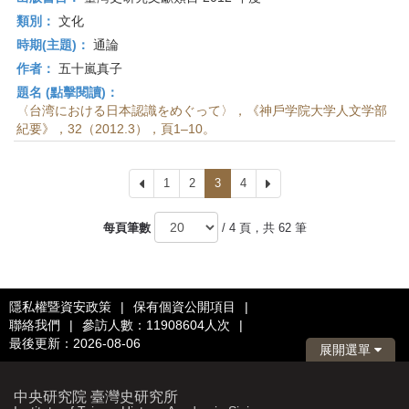
類別：
文化
時期(主題)：
通論
作者：
五十嵐真子
題名 (點擊閱讀)：
〈台湾における日本認識をめぐって〉，《神戶学院大学人文学部
紀要》，32（2012.3），頁1–10。
上
1
2
3
4
下
一
一
頁
頁
每頁筆數
/ 4 頁，共 62 筆
隱私權暨資安政策
|
保有個資公開項目
|
聯絡我們
|
參訪人數：11908604人次
|
最後更新：2026-08-06
展開選單
中央研究院 臺灣史研究所