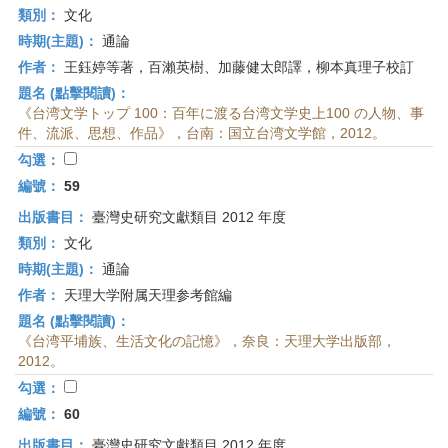
類別：
文化
時期(主題)：
通論
作者：
王鈺婷等著，百瀨英樹、加藤健太郎譯，柳本真理子校訂
題名 (點擊閱讀)：
《台湾文学トップ 100：百年に渡る台湾文学史上100 の人物、事
件、流派、思想、作品》，台南：国立台湾文学館，2012。
勾選：
編號：
59
出版書目：
臺灣史研究文獻類目 2012 年度
類別：
文化
時期(主題)：
通論
作者：
天理大学附属天理参考館編
題名 (點擊閱讀)：
《台湾平埔族、生活文化の記憶》，奈良：天理大学出版部，
2012。
勾選：
編號：
60
出版書目：
臺灣史研究文獻類目 2012 年度