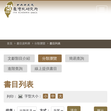
中
跳
到
點
央
主
擊
要
開
研
內
啟
容
或
究
切
上
下
主
區
換
一
一
圖
關
暫
張
張
連
塊
閉
停、
圖
圖
結
院-
播
片
片
首頁
書目資料庫
分類瀏覽
書目列表
網
放
站
臺
主
文獻類目介紹
分類瀏覽
簡易查詢
要
灣
選
進階查詢
線上提供書目
單
史
研
書目列表
究
字型大小：
小
中
大
列印：
所-
排序：
方式：