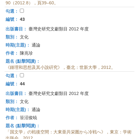
90（2012.8），頁39–60。
勾選：
編號：
43
出版書目：
臺灣史研究文獻類目 2012 年度
類別：
文化
時期(主題)：
通論
作者：
陳兆珍
題名 (點擊閱讀)：
《鍾理和思想及其小說硏究》，臺北：世新大學，2012。
勾選：
編號：
44
出版書目：
臺灣史研究文獻類目 2012 年度
類別：
文化
時期(主題)：
通論
作者：
笹沼俊暁
題名 (點擊閱讀)：
「国文学」の戦後空間：大東亜共栄圏から冷戦へ》，東京：学術
出版会，2012。