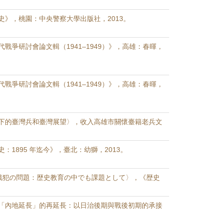
史》，桃園：中央警察大學出版社，2013。
戰爭研討會論文輯（1941–1949）》，高雄：春暉，
戰爭研討會論文輯（1941–1949）》，高雄：春暉，
下的臺灣兵和臺灣展望〉，收入高雄市關懷臺籍老兵文
：1895 年迄今》，臺北：幼獅，2013。
級戦犯の問題：歴史教育の中でも課題として〉，《歴史
「內地延長」的再延長：以日治後期與戰後初期的承接