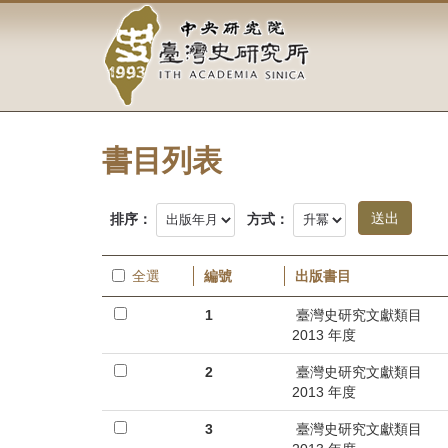
中
跳
到
央
主
要
研
內
容
究
區
塊
書目列表
院-
臺
排序：
方式：
灣
全選
編號
出版書目
史
1
臺灣史研究文獻類目
研
2013 年度
究
2
臺灣史研究文獻類目
2013 年度
所-
3
臺灣史研究文獻類目