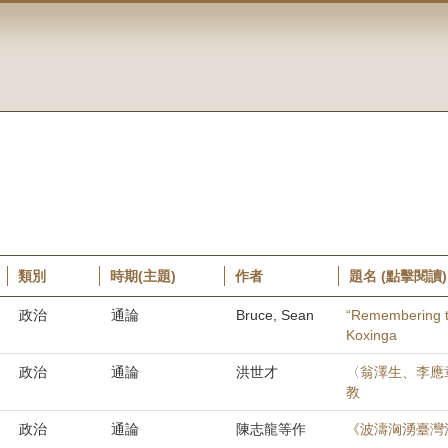
類別
時期(主題)
作者
題名 (點擊閱讀)
政治
通論
Bruce, Sean
“Remembering t
Koxinga
政治
通論
洪世才
〈翁澤生、李應
教
政治
通論
陳志龍等作
《波濤洶湧臺灣