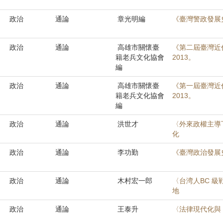
政治
通論
章光明編
《臺灣警政發展
政治
通論
高雄市關懷臺
《第二屆臺灣近代
籍老兵文化協會
2013。
編
政治
通論
高雄市關懷臺
《第一屆臺灣近代
籍老兵文化協會
2013。
編
政治
通論
洪世才
〈外來政權主導
化
政治
通論
李功勤
《臺灣政治發展史
政治
通論
木村宏一郎
〈台湾人BC 
地
政治
通論
王泰升
〈法律現代化與