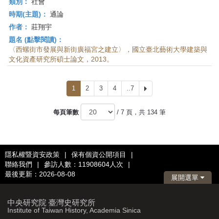
類別：
社會
時期(主題)：
通論
作者：
莊翔宇
題名 (點擊閱讀)：
〈西螺街市發展與新街廣福宮之建立〉，國立臺北藝術大學建築與
文化資產研究所碩士論文，2013。
1
2
3
4
..7
下
一
頁
每頁筆數
/ 7 頁，共 134 筆
隱私權暨資安政策
|
保有個資公開項目
|
聯絡我們
|
參訪人數：11908604人次
|
最後更新：2026-08-08
展開選單
中央研究院 臺灣史研究所
Institute of Taiwan History, Academia Sinica