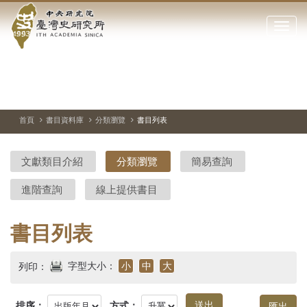
中
跳
到
點
央
主
擊
要
開
研
內
啟
容
或
究
切
上
下
主
區
換
一
一
圖
關
暫
張
張
連
塊
閉
停、
圖
圖
結
院-
播
片
片
首頁
書目資料庫
分類瀏覽
書目列表
網
放
站
臺
主
文獻類目介紹
分類瀏覽
簡易查詢
要
灣
選
進階查詢
線上提供書目
單
史
研
書目列表
究
字型大小：
小
中
大
列印：
所-
排序：
方式：