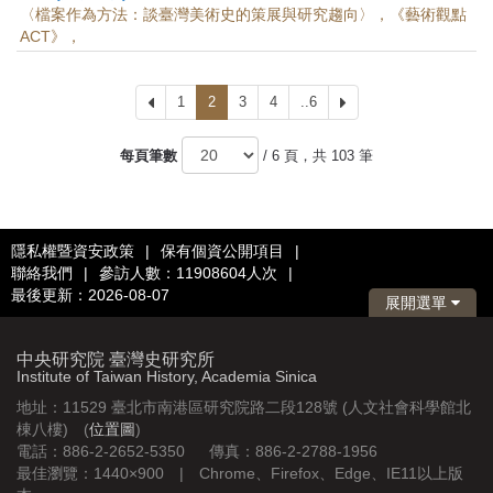
〈檔案作為方法：談臺灣美術史的策展與研究趨向〉，《藝術觀點
ACT》，
上
1
2
3
4
..6
下
一
一
頁
頁
每頁筆數
/ 6 頁，共 103 筆
隱私權暨資安政策
|
保有個資公開項目
|
聯絡我們
|
參訪人數：11908604人次
|
最後更新：2026-08-07
展開選單
中央研究院 臺灣史研究所
Institute of Taiwan History, Academia Sinica
地址：11529 臺北市南港區研究院路二段128號 (人文社會科學館北
棟八樓) (
位置圖
)
電話：886-2-2652-5350 傳真：886-2-2788-1956
最佳瀏覽：1440×900 | Chrome、Firefox、Edge、IE11以上版