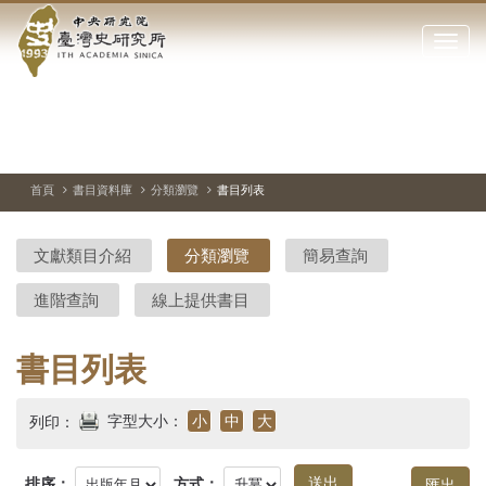
中
跳
到
點
央
主
擊
要
開
研
內
啟
容
或
究
切
上
下
主
區
換
一
一
圖
關
暫
張
張
連
塊
閉
停、
圖
圖
結
院-
播
片
片
首頁
書目資料庫
分類瀏覽
書目列表
網
放
站
臺
主
文獻類目介紹
分類瀏覽
簡易查詢
要
灣
選
進階查詢
線上提供書目
單
史
研
書目列表
究
字型大小：
小
中
大
列印：
所-
排序：
方式：