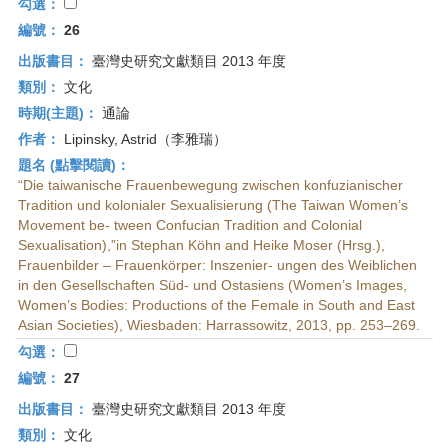
勾選：
編號：
26
出版書目：
臺灣史研究文獻類目 2013 年度
類別：
文化
時期(主題)：
通論
作者：
Lipinsky, Astrid（李雅瑞）
題名 (點擊閱讀)：
“Die taiwanische Frauenbewegung zwischen konfuzianischer
Tradition und kolonialer Sexualisierung (The Taiwan Women’s
Movement be- tween Confucian Tradition and Colonial
Sexualisation),”in Stephan Köhn and Heike Moser (Hrsg.),
Frauenbilder – Frauenkörper: Inszenier- ungen des Weiblichen
in den Gesellschaften Süd- und Ostasiens (Women’s Images,
Women’s Bodies: Productions of the Female in South and East
Asian Societies), Wiesbaden: Harrassowitz, 2013, pp. 253–269.
勾選：
編號：
27
出版書目：
臺灣史研究文獻類目 2013 年度
類別：
文化