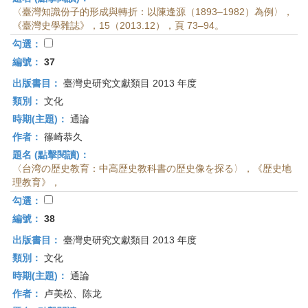
〈臺灣知識份子的形成與轉折：以陳逢源（1893–1982）為例〉，
《臺灣史學雜誌》，15（2013.12），頁 73–94。
勾選：
編號：
37
出版書目：
臺灣史研究文獻類目 2013 年度
類別：
文化
時期(主題)：
通論
作者：
篠崎恭久
題名 (點擊閱讀)：
〈台湾の歴史教育：中高歴史教科書の歴史像を探る〉，《歴史地
理教育》，
勾選：
編號：
38
出版書目：
臺灣史研究文獻類目 2013 年度
類別：
文化
時期(主題)：
通論
作者：
卢美松、陈龙