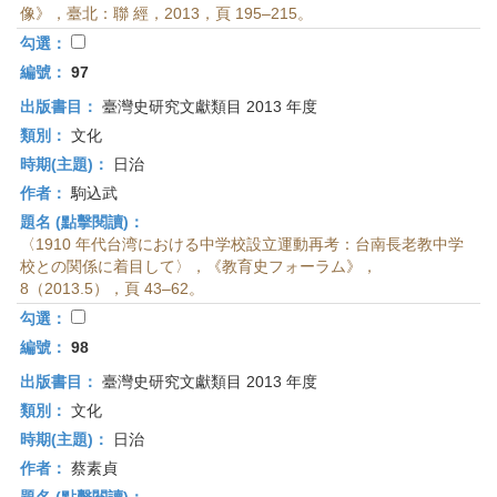
像》，臺北：聯 經，2013，頁 195–215。
勾選：
編號：
97
出版書目：
臺灣史研究文獻類目 2013 年度
類別：
文化
時期(主題)：
日治
作者：
駒込武
題名 (點擊閱讀)：
〈1910 年代台湾における中学校設立運動再考：台南長老教中学
校との関係に着目して〉，《教育史フォーラム》，
8（2013.5），頁 43–62。
勾選：
編號：
98
出版書目：
臺灣史研究文獻類目 2013 年度
類別：
文化
時期(主題)：
日治
作者：
蔡素貞