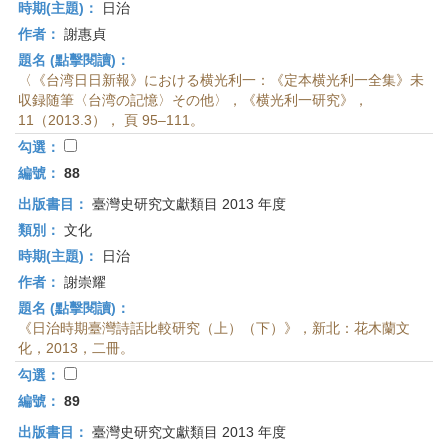
時期(主題)：
日治
作者：
謝惠貞
題名 (點擊閱讀)：
〈《台湾日日新報》における横光利一：《定本横光利一全集》未
収録随筆〈台湾の記憶〉その他〉，《横光利一研究》，
11（2013.3）， 頁 95–111。
勾選：
編號：
88
出版書目：
臺灣史研究文獻類目 2013 年度
類別：
文化
時期(主題)：
日治
作者：
謝崇耀
題名 (點擊閱讀)：
《日治時期臺灣詩話比較研究（上）（下）》，新北：花木蘭文
化，2013，二冊。
勾選：
編號：
89
出版書目：
臺灣史研究文獻類目 2013 年度