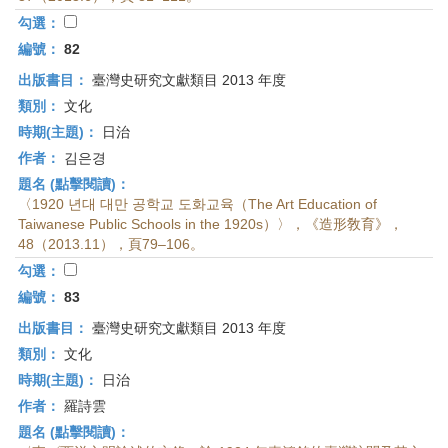
首
勾選：
頁
編號：
82
出版書目：
臺灣史研究文獻類目 2013 年度
類別：
文化
時期(主題)：
日治
作者：
김은경
題名 (點擊閱讀)：
〈1920 년대 대만 공학교 도화교육（The Art Education of
Taiwanese Public Schools in the 1920s）〉，《造形敎育》，
48（2013.11），頁79–106。
勾選：
編號：
83
出版書目：
臺灣史研究文獻類目 2013 年度
類別：
文化
時期(主題)：
日治
作者：
羅詩雲
題名 (點擊閱讀)：