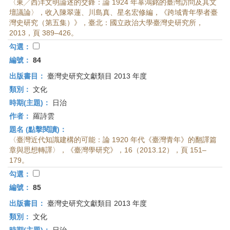
〈東╱西洋文明論述的交鋒：論 1924 年辜鴻銘的臺灣訪問及其文
壇議論〉，收入陳翠蓮、川島真、星名宏修編，《跨域青年學者臺
灣史研究（第五集）》，臺北：國立政治大學臺灣史研究所，
2013，頁 389–426。
勾選：
編號：
84
出版書目：
臺灣史研究文獻類目 2013 年度
類別：
文化
時期(主題)：
日治
作者：
羅詩雲
題名 (點擊閱讀)：
〈臺灣近代知識建構的可能：論 1920 年代《臺灣青年》的翻譯篇
章與思想轉譯〉，《臺灣學研究》，16（2013.12），頁 151–
179。
勾選：
編號：
85
出版書目：
臺灣史研究文獻類目 2013 年度
類別：
文化