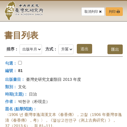
中
跳
到
取消列印
列印
央
主
要
研
內
容
書目列表
究
區
塊
院-
排序：
方式：
臺
勾選：
灣
編號：
81
出版書目：
臺灣史研究文獻類目 2013 年度
史
類別：
文化
研
時期(主題)：
日治
作者：
박현규（朴現圭）
究
題名 (點擊閱讀)：
所-
〈1906 년 臺灣李逸濤漢文本《春香傳》，고찰（1906 年臺灣李逸
濤《春香傳》，考）〉，《열상고전연구（洌上古典硏究）》，
37（2013.6），頁 81–111。