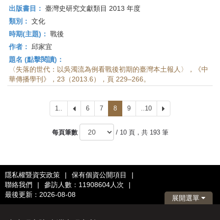
出版書目：
臺灣史研究文獻類目 2013 年度
類別：
文化
時期(主題)：
戰後
作者：
邱家宜
題名 (點擊閱讀)：
〈失落的世代：以吳濁流為例看戰後初期的臺灣本土報人〉，《中
華傳播學刊》，23（2013.6），頁 229–266。
1..
上
6
7
8
9
..10
下
一
一
頁
頁
每頁筆數
/ 10 頁，共 193 筆
隱私權暨資安政策
|
保有個資公開項目
|
聯絡我們
|
參訪人數：11908604人次
|
最後更新：2026-08-08
展開選單