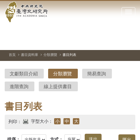
中
跳
到
點
央
主
擊
要
開
研
內
啟
容
或
究
切
上
下
主
區
換
一
一
圖
關
暫
張
張
連
塊
閉
停、
圖
圖
結
院-
播
片
片
首頁
書目資料庫
分類瀏覽
書目列表
網
放
站
臺
主
文獻類目介紹
分類瀏覽
簡易查詢
要
灣
選
進階查詢
線上提供書目
單
史
研
書目列表
究
字型大小：
小
中
大
列印：
所-
排序：
方式：