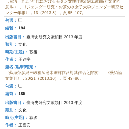
〈台湾一九五○年代におけるモダン女性作家の露出戦略と文化的
意 味〉，《ジェンダー研究：お茶の水女子大学ジェンダー研究セ
ンター年報》，16（2013.3），頁 95–107。
勾選：
編號：
184
出版書目：
臺灣史研究文獻類目 2013 年度
類別：
文化
時期(主題)：
戰後
作者：
王連宇
題名 (點擊閱讀)：
〈蘇海萍參與三峽祖師廟木雕施作及對其作品之探索〉，《藝術論
文集刊》，20/21（2013.10），頁 49–86。
勾選：
編號：
185
出版書目：
臺灣史研究文獻類目 2013 年度
類別：
文化
時期(主題)：
戰後
作者：
王國安