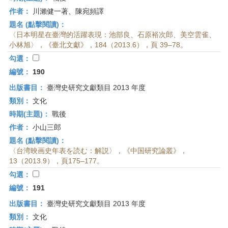
作者：
川瀨健一著、陳宛頻譯
題名 (點擊閱讀)：
〈日本明星在臺灣的活躍表現：池部良、石原裕次郎、美空雲雀、
小林旭〉，《臺北文獻》，184（2013.6），頁 39–78。
勾選：
編號：
190
出版書目：
臺灣史研究文獻類目 2013 年度
類別：
文化
時期(主題)：
戰後
作者：
小山三郎
題名 (點擊閱讀)：
〈台湾映画史年表を読む：解説〉，《中国研究論叢》，
13（2013.9），頁175–177。
勾選：
編號：
191
出版書目：
臺灣史研究文獻類目 2013 年度
類別：
文化