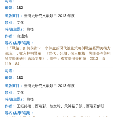
首
勾選：
頁
編號：
182
出版書目：
臺灣史研究文獻類目 2013 年度
類別：
文化
時期(主題)：
戰後
作者：
白適銘
題名 (點擊閱讀)：
〈「戰後」如何前衛？：李仲生的現代繪畫策略與戰後臺灣美術方
法論〉，收入林明賢編，《世代．分期．個人風格：戰後臺灣美術
發展學術研討 會論文集》，臺中：國立臺灣美術館，2013，頁
119–184。
勾選：
編號：
183
出版書目：
臺灣史研究文獻類目 2013 年度
類別：
文化
時期(主題)：
戰後
作者：
王鈺婷著，西端彩、范文玲、天神裕子訳，西端彩解題
題名 (點擊閱讀)：