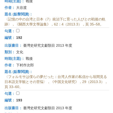
時期(主題)：
戰後
作者：
大谷渡
題名 (點擊閱讀)：
〈記憶の中の台湾と日本（7）統治下に育った人びとの戦後の軌
跡〉，《關西大學文學論集》，62：4（2013.3），頁 35–58。
勾選：
編號：
192
出版書目：
臺灣史研究文獻類目 2013 年度
類別：
文化
時期(主題)：
戰後
作者：
下村作次郎
題名 (點擊閱讀)：
〈フォルモサは僕らの夢だった：台湾人作家の私信から垣間見る
日本語文学観とその苦悩〉，《中国文化研究》，29（2013.3），
頁 33–60。
勾選：
編號：
193
出版書目：
臺灣史研究文獻類目 2013 年度