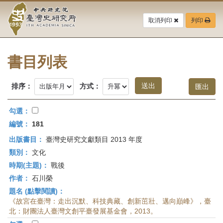
中
跳
到
取消列印
列印
央
主
要
研
內
容
書目列表
究
區
塊
院-
排序：
方式：
臺
勾選：
灣
編號：
181
出版書目：
臺灣史研究文獻類目 2013 年度
史
類別：
文化
研
時期(主題)：
戰後
作者：
石川榮
究
題名 (點擊閱讀)：
所-
《故宮在臺灣：走出沉默、科技典藏、創新茁壯、邁向巔峰》，臺
北：財團法人臺灣文創平臺發展基金會，2013。