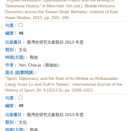
“A Quiet Revolution: Oppositional Politics and the Writing of
Taiwanese History,” in Wen-hsin Yeh (ed.), Mobile Horizons:
Dynamics across the Taiwan Strait, Berkeley: Institute of East
Asian Studies, 2013, pp. 259– 286.
勾選：
編號：
48
出版書目：
臺灣史研究文獻類目 2013 年度
類別：
文化
時期(主題)：
戰後
作者：
Yen, Chia-ju（顏伽如）
題名 (點擊閱讀)：
“Sport, Diplomacy, and the Role of An Athlete as Ambassador:
Liang- huan Lu and Golf in Taiwan,” International Journal of the
History of Sport, 30: 9 (2013.5), pp. 1008–1021.
勾選：
編號：
49
出版書目：
臺灣史研究文獻類目 2013 年度
類別：
文化
時期(主題)：
戰後