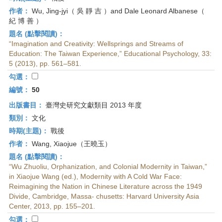
作者：
Wu, Jing-jyi（ 吳 靜 吉 ）and Dale Leonard Albanese（
紀 博 善 ）
題名 (點擊閱讀)：
“Imagination and Creativity: Wellsprings and Streams of
Education: The Taiwan Experience,” Educational Psychology, 33:
5 (2013), pp. 561–581.
勾選：
編號：
50
出版書目：
臺灣史研究文獻類目 2013 年度
類別：
文化
時期(主題)：
戰後
作者：
Wang, Xiaojue（王曉玉）
題名 (點擊閱讀)：
“Wu Zhuoliu, Orphanization, and Colonial Modernity in Taiwan,”
in Xiaojue Wang (ed.), Modernity with A Cold War Face:
Reimagining the Nation in Chinese Literature across the 1949
Divide, Cambridge, Massa- chusetts: Harvard University Asia
Center, 2013, pp. 155–201.
勾選：