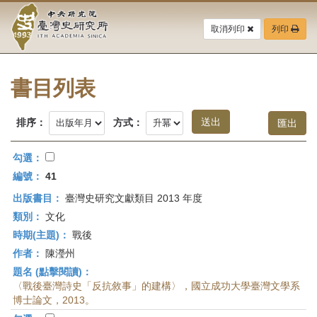
中
跳
到
取消列印
列印
央
主
要
研
內
容
書目列表
究
區
塊
院-
排序：
方式：
臺
勾選：
灣
編號：
41
出版書目：
臺灣史研究文獻類目 2013 年度
史
類別：
文化
研
時期(主題)：
戰後
作者：
陳瀅州
究
題名 (點擊閱讀)：
所-
〈戰後臺灣詩史「反抗敘事」的建構〉，國立成功大學臺灣文學系
博士論文，2013。