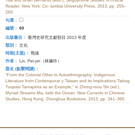
Tsai and Brian Bernards (eds.), Singophone Studies: A Critical
Reader, New York: Co- lumbia University Press, 2013, pp. 255–
269.
勾選：
編號：
60
出版書目：
臺灣史研究文獻類目 2013 年度
類別：
文化
時期(主題)：
戰後
作者：
Lin, Pei-yin（林姵吟）
題名 (點擊閱讀)：
“From the Colonial Other to Autoethnography: Indigenous
Literature from Contemporar y Taiwan and its Implications-Taking
Tuopasi Tamapima as an Example,” in Zhong-mou Shi (ed.),
Myriad Streams Ma- keth the Ocean: New Currents in Chinese
Studies, Hong Kong: Zhonghua Bookstore, 2013, pp. 341–365.