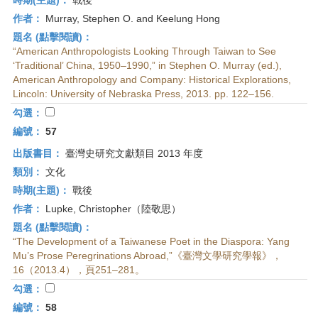
時期(主題)：
戰後
作者：
Murray, Stephen O. and Keelung Hong
題名 (點擊閱讀)：
“American Anthropologists Looking Through Taiwan to See
‘Traditional’ China, 1950–1990,” in Stephen O. Murray (ed.),
American Anthropology and Company: Historical Explorations,
Lincoln: University of Nebraska Press, 2013. pp. 122–156.
勾選：
編號：
57
出版書目：
臺灣史研究文獻類目 2013 年度
類別：
文化
時期(主題)：
戰後
作者：
Lupke, Christopher（陸敬思）
題名 (點擊閱讀)：
“The Development of a Taiwanese Poet in the Diaspora: Yang
Mu’s Prose Peregrinations Abroad,”《臺灣文學研究學報》，
16（2013.4），頁251–281。
勾選：
編號：
58