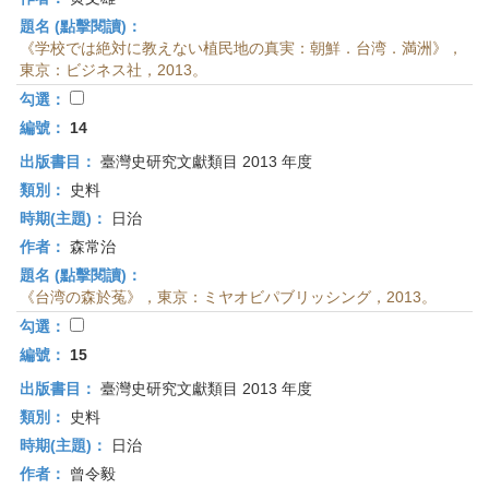
題名 (點擊閱讀)：
《学校では絶対に教えない植民地の真実：朝鮮．台湾．満洲》，
東京：ビジネス社，2013。
勾選：
編號：
14
出版書目：
臺灣史研究文獻類目 2013 年度
類別：
史料
時期(主題)：
日治
作者：
森常治
題名 (點擊閱讀)：
《台湾の森於菟》，東京：ミヤオビパブリッシング，2013。
勾選：
編號：
15
出版書目：
臺灣史研究文獻類目 2013 年度
類別：
史料
時期(主題)：
日治
作者：
曾令毅