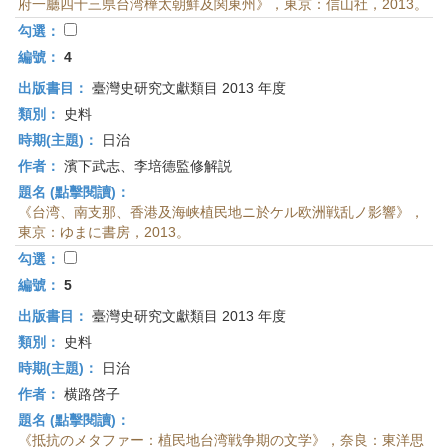
府一廳四十三県台湾樺太朝鮮及関東州》，東京：信山社，2013。
勾選：
編號：
4
出版書目：
臺灣史研究文獻類目 2013 年度
類別：
史料
時期(主題)：
日治
作者：
濱下武志、李培德監修解説
題名 (點擊閱讀)：
《台湾、南支那、香港及海峡植民地ニ於ケル欧洲戦乱ノ影響》，
東京：ゆまに書房，2013。
勾選：
編號：
5
出版書目：
臺灣史研究文獻類目 2013 年度
類別：
史料
時期(主題)：
日治
作者：
横路啓子
題名 (點擊閱讀)：
《抵抗のメタファー：植民地台湾戦争期の文学》，奈良：東洋思