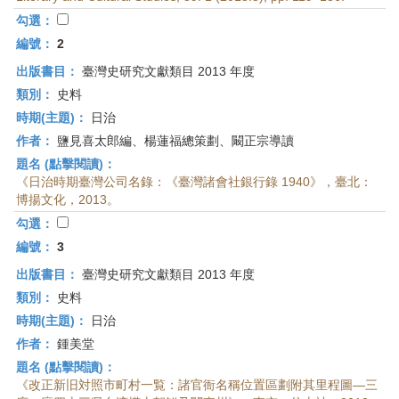
首
勾選：
頁
編號：
2
出版書目：
臺灣史研究文獻類目 2013 年度
類別：
史料
時期(主題)：
日治
作者：
鹽見喜太郎編、楊蓮福總策劃、闞正宗導讀
題名 (點擊閱讀)：
《日治時期臺灣公司名錄：《臺灣諸會社銀行錄 1940》，臺北：
博揚文化，2013。
勾選：
編號：
3
出版書目：
臺灣史研究文獻類目 2013 年度
類別：
史料
時期(主題)：
日治
作者：
鍾美堂
題名 (點擊閱讀)：
《改正新旧対照市町村一覧：諸官衙名稱位置區劃附其里程圖—三