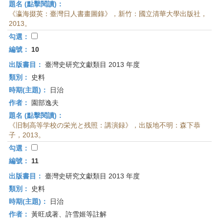
題名 (點擊閱讀)：
《瀛海掇英：臺灣日人書畫圖錄》，新竹：國立清華大學出版社，
2013。
勾選：
編號：
10
出版書目：
臺灣史研究文獻類目 2013 年度
類別：
史料
時期(主題)：
日治
作者：
園部逸夫
題名 (點擊閱讀)：
《旧制高等学校の栄光と残照：講演録》，出版地不明：森下恭
子，2013。
勾選：
編號：
11
出版書目：
臺灣史研究文獻類目 2013 年度
類別：
史料
時期(主題)：
日治
作者：
黃旺成著、許雪姬等註解