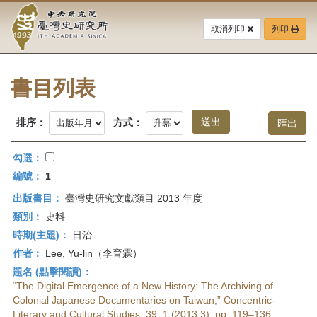
中
跳
到
取消列印
列印
央
主
要
研
內
容
書目列表
究
區
塊
院-
排序：
方式：
臺
勾選：
灣
編號：
1
出版書目：
臺灣史研究文獻類目 2013 年度
史
類別：
史料
研
時期(主題)：
日治
作者：
Lee, Yu-lin（李育霖）
究
題名 (點擊閱讀)：
所-
“The Digital Emergence of a New History: The Archiving of
Colonial Japanese Documentaries on Taiwan,” Concentric-
Literary and Cultural Studies, 39: 1 (2013.3), pp. 119–136.