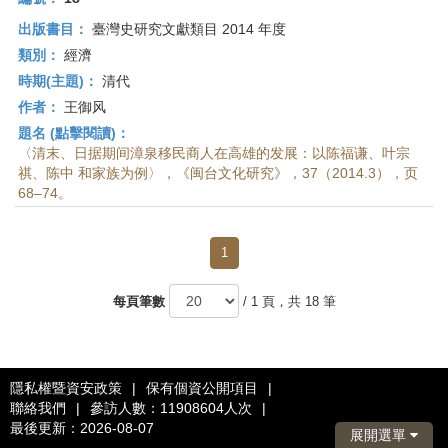
出版書目：
臺灣史研究文獻類目 2014 年度
類別：
經濟
時期(主題)：
清代
作者：
王御风
題名 (點擊閱讀)：
〈清末、日据期间漳泉移民商人在高雄的发展：以陈福谦、叶宗
祺、陈中 和家族为例〉，《闽台文化研究》，37（2014.3），页
68–74。
1
每頁筆數
/ 1 頁，共 18 筆
隱私權暨資安政策
|
保有個資公開項目
|
聯絡我們
|
參訪人數：11908604人次
|
最後更新：2026-08-07
展開選單