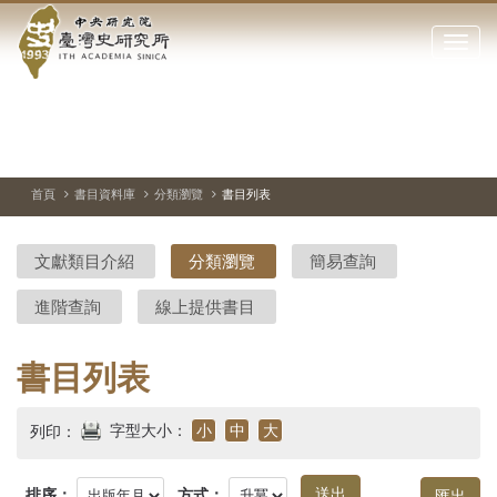
中
跳
到
點
央
主
擊
要
開
研
內
啟
容
或
究
切
上
下
主
區
換
一
一
圖
關
暫
張
張
連
塊
閉
停、
圖
圖
結
院-
播
片
片
首頁
書目資料庫
分類瀏覽
書目列表
網
放
站
臺
主
文獻類目介紹
分類瀏覽
簡易查詢
要
灣
選
進階查詢
線上提供書目
單
史
研
書目列表
究
字型大小：
小
中
大
列印：
所-
排序：
方式：