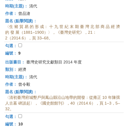
時期(主題)：
清代
作者：
曾品滄
題名 (點擊閱讀)：
〈生 豬 貿 易 的 形 成： 十 九 世 紀 末 期 臺 灣 北 部 商 品 經 濟
的 發 展（1881–1900）〉，《臺灣史研究》，21：
2（2014.6），頁 33–68。
勾選：
編號：
9
出版書目：
臺灣史研究文獻類目 2014 年度
類別：
經濟
時期(主題)：
清代
作者：
曾令毅
題名 (點擊閱讀)：
〈清初臺灣府城墾戶與鳳山縣沿山地帶的開發：從雍正 10 年陳孺
人古墓 碑談起〉，《國史館館刊》，40（2014.6），頁 1–3，5–
32。
勾選：
編號：
10