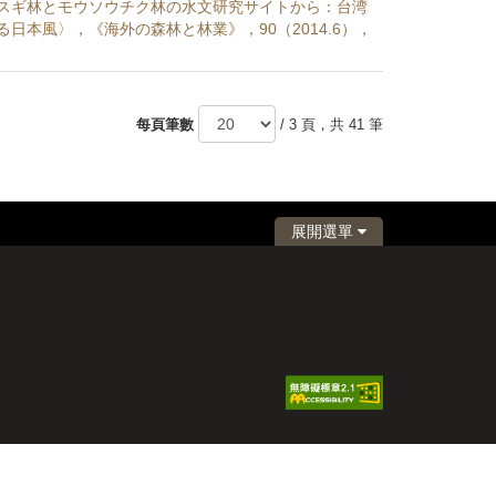
スギ林とモウソウチク林の水文研究サイトから：台湾
日本風〉，《海外の森林と林業》，90（2014.6），
每頁筆數
/ 3 頁，共 41 筆
展開選單