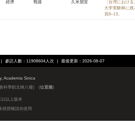
經濟
戰後
久米朋宣
〈台湾における
大学実験林に残る
頁8–13。
|
參訪人數：11908604人次
|
最後更新：2026-08-07
ry, Academia Sinica
社會科學館北棟八樓) (
位置圖
)
IE11以上版本
站圖文資料未經授權請勿使用