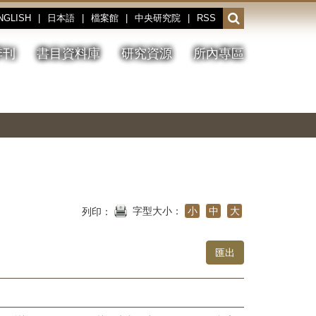
NGLISH
|
日本語
|
檔案館
|
中央研究院
|
RSS
開
啟
或
季刊
書目資料庫
研究資源
所內專區
收
合
搜
切
上
下
主
換
一
一
圖
尋
暫
張
張
連
停、
圖
圖
結
欄
播
片
片
位
放
字型大小：
小
中
大
列印：