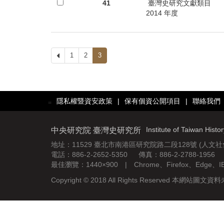
首
41
臺灣史研究文獻類目
2014 年度
頁
上
1
2
3
一
頁
隱私權暨資安政策
|
保有個資公開項目
|
聯絡我們
:::
Institute of Taiwan Histo
中央研究院 臺灣史研究所
地址：11529 臺北市南港區研究院路二段128號 (人文
電話：886-2-2652-5350 傳真：886-2-2788-1956
最佳瀏覽：1440×900 | Chrome、Firefox、Edge、
Copyright © 2018 All Rights Reserved 本網