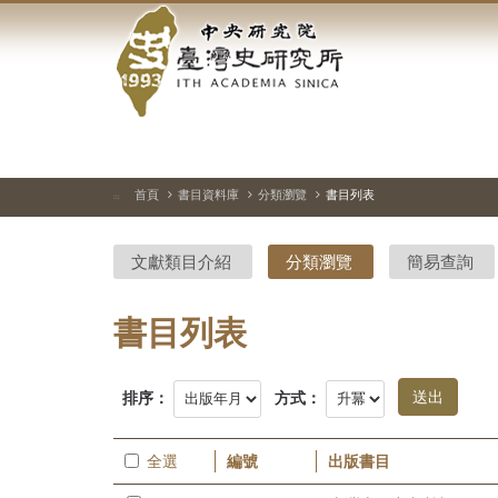
中
跳
到
央
主
要
研
內
容
究
區
塊
院-
首頁
書目資料庫
分類瀏覽
書目列表
:::
臺
文獻類目介紹
分類瀏覽
簡易查詢
灣
史
書目列表
研
排序：
方式：
究
所-
全選
編號
出版書目