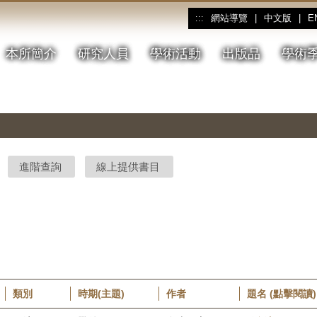
網站導覽
|
中文版
|
E
:::
本所簡介
研究人員
學術活動
出版品
學術
進階查詢
線上提供書目
類別
時期(主題)
作者
題名 (點擊閱讀)