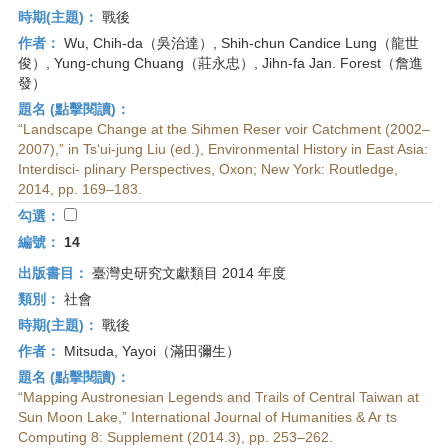
時期(主題)：
戰後
作者：
Wu, Chih-da（吳治達）, Shih-chun Candice Lung（龍世
俊）, Yung-chung Chuang（莊永忠）, Jihn-fa Jan. Forest（詹進
發）
題名 (點擊閱讀)：
“Landscape Change at the Sihmen Reser voir Catchment (2002–
2007),” in Ts‘ui-jung Liu (ed.), Environmental History in East Asia:
Interdisci- plinary Perspectives, Oxon; New York: Routledge,
2014, pp. 169–183.
勾選：
編號：
14
出版書目：
臺灣史研究文獻類目 2014 年度
類別：
社會
時期(主題)：
戰後
作者：
Mitsuda, Yayoi（滿田彌生）
題名 (點擊閱讀)：
“Mapping Austronesian Legends and Trails of Central Taiwan at
Sun Moon Lake,” International Journal of Humanities & Ar ts
Computing 8: Supplement (2014.3), pp. 253–262.