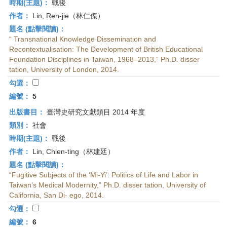
時期(主題)：
戰後
作者：
Lin, Ren-jie（林仁傑）
題名 (點擊閱讀)：
“ Transnational Knowledge Dissemination and
Recontextualisation: The Development of British Educational
Foundation Disciplines in Taiwan, 1968–2013,” Ph.D. disser
tation, University of London, 2014.
勾選：
編號：
5
出版書目：
臺灣史研究文獻類目 2014 年度
類別：
社會
時期(主題)：
戰後
作者：
Lin, Chien-ting（林建廷）
題名 (點擊閱讀)：
“Fugitive Subjects of the ‘Mi-Yi’: Politics of Life and Labor in
Taiwan’s Medical Modernity,” Ph.D. disser tation, University of
California, San Di- ego, 2014.
勾選：
編號：
6