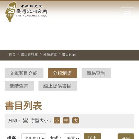
中
跳
到
點
央
主
擊
要
開
研
內
啟
容
或
究
切
上
下
主
區
換
一
一
圖
關
暫
張
張
連
塊
閉
停、
圖
圖
結
院-
播
片
片
首頁
書目資料庫
分類瀏覽
書目列表
網
放
站
臺
主
文獻類目介紹
分類瀏覽
簡易查詢
要
灣
選
進階查詢
線上提供書目
單
史
研
書目列表
究
字型大小：
小
中
大
列印：
所-
排序：
方式：