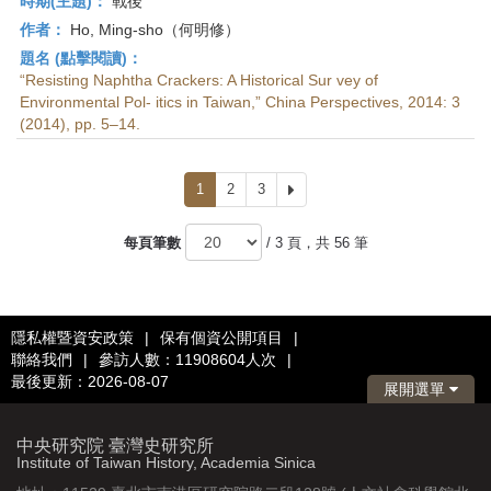
時期(主題)：
戰後
作者：
Ho, Ming-sho（何明修）
題名 (點擊閱讀)：
“Resisting Naphtha Crackers: A Historical Sur vey of
Environmental Pol- itics in Taiwan,” China Perspectives, 2014: 3
(2014), pp. 5–14.
1
2
3
下
一
頁
每頁筆數
/ 3 頁，共 56 筆
隱私權暨資安政策
|
保有個資公開項目
|
聯絡我們
|
參訪人數：11908604人次
|
最後更新：2026-08-07
展開選單
中央研究院 臺灣史研究所
Institute of Taiwan History, Academia Sinica