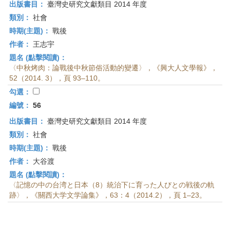
出版書目：
臺灣史研究文獻類目 2014 年度
類別：
社會
時期(主題)：
戰後
作者：
王志宇
題名 (點擊閱讀)：
〈中秋烤肉：論戰後中秋節俗活動的變遷〉，《興大人文學報》，
52（2014. 3），頁 93–110。
勾選：
編號：
56
出版書目：
臺灣史研究文獻類目 2014 年度
類別：
社會
時期(主題)：
戰後
作者：
大谷渡
題名 (點擊閱讀)：
〈記憶の中の台湾と日本（8）統治下に育った人びとの戦後の軌
跡〉，《關西大学文学論集》，63：4（2014.2），頁 1–23。