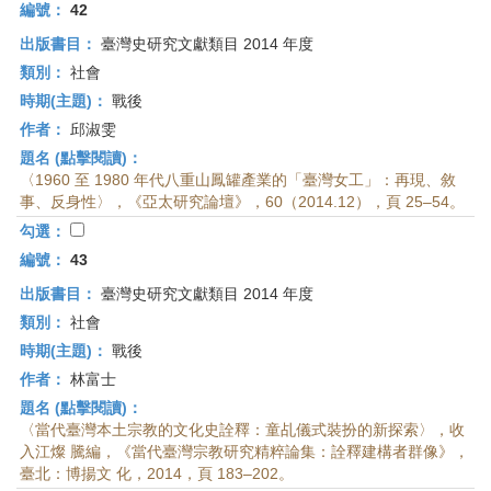
首
編號：
42
頁
出版書目：
臺灣史研究文獻類目 2014 年度
類別：
社會
時期(主題)：
戰後
作者：
邱淑雯
題名 (點擊閱讀)：
〈1960 至 1980 年代八重山鳳罐產業的「臺灣女工」：再現、敘
事、反身性〉，《亞太研究論壇》，60（2014.12），頁 25–54。
勾選：
編號：
43
出版書目：
臺灣史研究文獻類目 2014 年度
類別：
社會
時期(主題)：
戰後
作者：
林富士
題名 (點擊閱讀)：
〈當代臺灣本土宗教的文化史詮釋：童乩儀式裝扮的新探索〉，收
入江燦 騰編，《當代臺灣宗教研究精粹論集：詮釋建構者群像》，
臺北：博揚文 化，2014，頁 183–202。