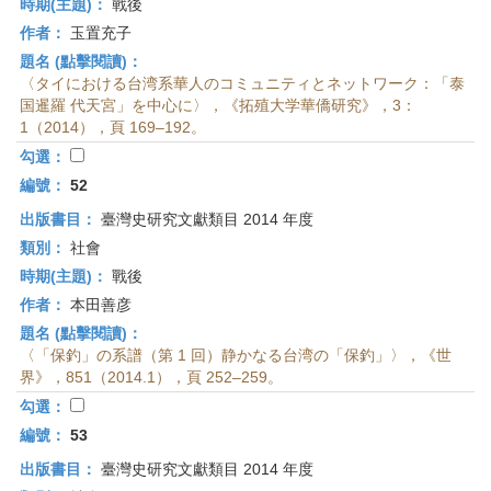
時期(主題)：
戰後
作者：
玉置充子
題名 (點擊閱讀)：
〈タイにおける台湾系華人のコミュニティとネットワーク：「泰
国暹羅 代天宮」を中心に〉，《拓殖大学華僑研究》，3：
1（2014），頁 169–192。
勾選：
編號：
52
出版書目：
臺灣史研究文獻類目 2014 年度
類別：
社會
時期(主題)：
戰後
作者：
本田善彦
題名 (點擊閱讀)：
〈「保釣」の系譜（第 1 回）静かなる台湾の「保釣」〉，《世
界》，851（2014.1），頁 252–259。
勾選：
編號：
53
出版書目：
臺灣史研究文獻類目 2014 年度