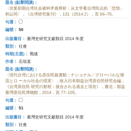
題名 (點擊閱讀)：
〈光复初期台湾社会诸种矛盾辨析：从文学看台湾民众的「悲情」
和认同〉，《台湾研究集刊》，131（2014.2），页 66–75。
勾選：
編號：
50
出版書目：
臺灣史研究文獻類目 2014 年度
類別：
社會
時期(主題)：
戰後
作者：
石垣直
題名 (點擊閱讀)：
〈現代台湾における原住民族運動：ナショナル╱グローバルな潮
流とロ ーカル社会の現実〉，收入日本順益台湾原住民研究会編，
《台湾原住民 研究の射程：接合される過去と現在》，臺北：順益
臺灣原住民博物館，2014，頁 77–105。
勾選：
編號：
51
出版書目：
臺灣史研究文獻類目 2014 年度
類別：
社會