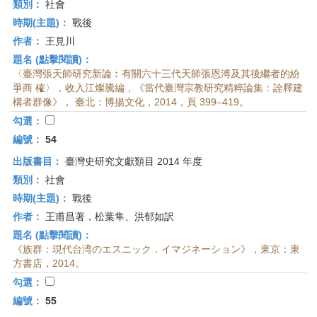
類別：
社會
時期(主題)：
戰後
作者：
王見川
題名 (點擊閱讀)：
〈臺灣張天師研究新論︰有關六十三代天師張恩溥及其後繼者的紛
爭商 榷〉，收入江燦騰編，《當代臺灣宗教研究精粹論集：詮釋建
構者群像》， 臺北：博揚文化，2014，頁 399–419。
勾選：
編號：
54
出版書目：
臺灣史研究文獻類目 2014 年度
類別：
社會
時期(主題)：
戰後
作者：
王甫昌著，松葉隼、洪郁如訳
題名 (點擊閱讀)：
《族群：現代台湾のエスニック．イマジネーション》，東京：東
方書店，2014。
勾選：
編號：
55