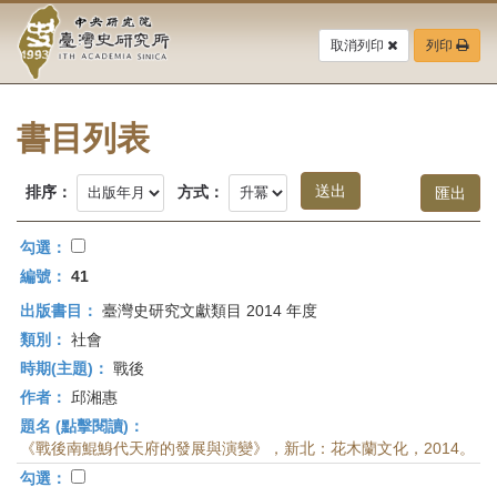
中
跳
到
取消列印
列印
央
主
要
研
內
容
書目列表
究
區
塊
院-
排序：
方式：
臺
勾選：
灣
編號：
41
出版書目：
臺灣史研究文獻類目 2014 年度
史
類別：
社會
研
時期(主題)：
戰後
作者：
邱湘惠
究
題名 (點擊閱讀)：
所-
《戰後南鯤鯓代天府的發展與演變》，新北：花木蘭文化，2014。
勾選：