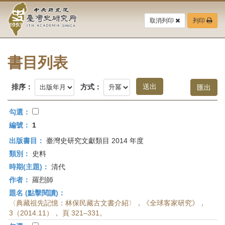
中
跳
到
取消列印
列印
央
主
要
研
內
容
書目列表
究
區
塊
院-
排序：
方式：
臺
勾選：
灣
編號：
1
出版書目：
臺灣史研究文獻類目 2014 年度
史
類別：
史料
研
時期(主題)：
清代
作者：
羅烈師
究
題名 (點擊閱讀)：
所-
〈典藏祖先記憶：林保民藏古文書介紹〉，《全球客家研究》，
3（2014.11）， 頁 321–331。