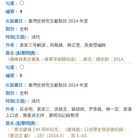
勾選：
編號：
4
出版書目：
臺灣史研究文獻類目 2014 年度
類別：
史料
時期(主題)：
清代
作者：
黃富三等解讀，何鳳嬌、林正慧、吳俊瑩編輯
題名 (點擊閱讀)：
《霧峰林家文書集：棟軍等相關信函》，臺北：國史館，2014。
勾選：
編號：
5
出版書目：
臺灣史研究文獻類目 2014 年度
類別：
史料
時期(主題)：
清代
作者：
莊永明、黃富三、洪致文、蘇碩斌、尹章義、林一宏、黃適
上口述，詹素貞主持，蕭明治記錄整理
題名 (點擊閱讀)：
〈「臺北建城 130 周年紀念」（建城篇）口述歷史座談會紀錄〉，
《臺北文 獻》，187（2014.3），頁 1–43。