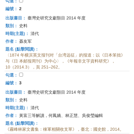
首
勾選：
頁
編號：
2
出版書目：
臺灣史研究文獻類目 2014 年度
類別：
史料
時期(主題)：
清代
作者：
聂友军
題名 (點擊閱讀)：
〈1874 年横滨英文报刊对「台湾远征」的报道：以《日本笨拙》
与《日 本邮报周刊》为中心〉，《年報非文字資料研究》，
10（2014.3），頁 251–262。
勾選：
編號：
3
出版書目：
臺灣史研究文獻類目 2014 年度
類別：
史料
時期(主題)：
清代
作者：
黃富三等解讀，何鳳嬌、林正慧、吳俊瑩編輯
題名 (點擊閱讀)：
《霧峰林家文書集：棟軍相關收支單》，臺北：國史館，2014。