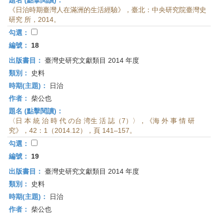
題名 (點擊閱讀)：
《日治時期臺灣人在滿洲的生活經驗》，臺北：中央研究院臺灣史
研究 所，2014。
勾選：
編號：
18
出版書目：
臺灣史研究文獻類目 2014 年度
類別：
史料
時期(主題)：
日治
作者：
柴公也
題名 (點擊閱讀)：
〈日 本 統 治 時 代 の台 湾生 活 誌（7）〉，《海 外 事 情 研
究》，42：1（2014.12），頁 141–157。
勾選：
編號：
19
出版書目：
臺灣史研究文獻類目 2014 年度
類別：
史料
時期(主題)：
日治
作者：
柴公也