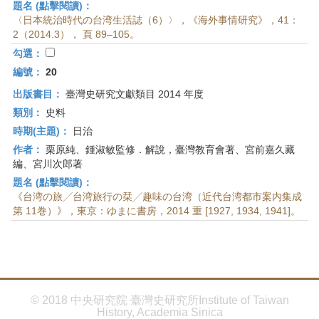
題名 (點擊閱讀)：
〈日本統治時代の台湾生活誌（6）〉，《海外事情研究》，41：
2（2014.3）， 頁 89–105。
勾選：
編號：
20
出版書目：
臺灣史研究文獻類目 2014 年度
類別：
史料
時期(主題)：
日治
作者：
栗原純、鍾淑敏監修．解說，臺灣教育會著、宮前嘉久藏
編、宮川次郎著
題名 (點擊閱讀)：
《台湾の旅╱台湾旅行の栞╱趣味の台湾（近代台湾都市案内集成
第 11巻）》，東京：ゆまに書房，2014 重 [1927, 1934, 1941]。
© 2018 中央研究院 臺灣史研究所Institute of Taiwan
History, Academia Sinica