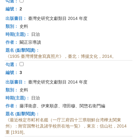
首
勾選：
頁
編號：
2
出版書目：
臺灣史研究文獻類目 2014 年度
類別：
史料
時期(主題)：
日治
作者：
闞正宗導讀
題名 (點擊閱讀)：
《1935 臺灣博覽會寫真照片》，臺北：博揚文化，2014。
勾選：
編號：
3
出版書目：
臺灣史研究文獻類目 2014 年度
類別：
史料
時期(主題)：
日治
作者：
藤澤衛彦、伊東順彦、増田穆、関惣右衛門編
題名 (點擊閱讀)：
《最近検定市町村名鑑（一庁三府四十三県朝鮮台湾樺太関東
州）：附官国幣社及諸学校所在地一覧》，東京：信山社，2014
重 [1918]。