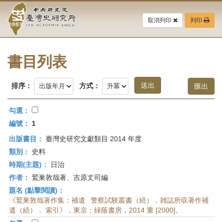
中
跳
到
取消列印
列印
央
主
要
研
內
容
書目列表
究
區
塊
院-
排序：
方式：
臺
勾選：
灣
編號：
1
出版書目：
臺灣史研究文獻類目 2014 年度
史
類別：
史料
研
時期(主題)：
日治
作者：
鷲巣敦哉著、吉原丈司編
究
題名 (點擊閱讀)：
所-
《鷲巣敦哉著作集：補遺 警察試験叢書（続）．雑誌所収著作補
遺（続）． 索引》，東京：緑蔭書房，2014 重 [2000]。