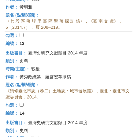
作者：
黃明雅
題名 (點擊閱讀)：
〈七 股 區 鹽 埕 里 臺 區 聚 落 採 訪 錄〉，《臺 南 文 獻》，
5（2014.7）， 頁 208–219。
勾選：
編號：
13
出版書目：
臺灣史研究文獻類目 2014 年度
類別：
史料
時期(主題)：
戰後
作者：
黃秀政總纂、羅啓宏等撰稿
題名 (點擊閱讀)：
《續修臺北市志（卷二）土地志：城市發展篇》，臺北：臺北市文
獻委員會，2014。
勾選：
編號：
14
出版書目：
臺灣史研究文獻類目 2014 年度
類別：
史料