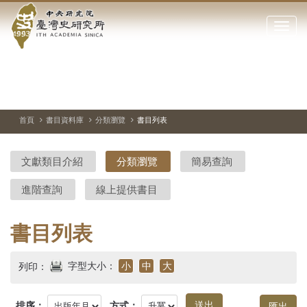
中
跳
到
點
央
主
擊
要
開
研
內
啟
容
或
究
切
上
下
主
區
換
一
一
圖
關
暫
張
張
連
塊
閉
停、
圖
圖
結
院-
播
片
片
首頁
書目資料庫
分類瀏覽
書目列表
網
放
站
臺
主
文獻類目介紹
分類瀏覽
簡易查詢
要
灣
選
進階查詢
線上提供書目
單
史
研
書目列表
究
字型大小：
小
中
大
列印：
所-
排序：
方式：