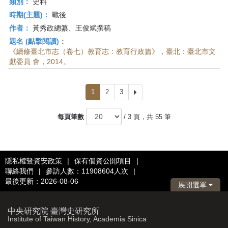
類別：
史料
時期(主題)：
戰後
作者：
黃秀政總纂、王俊斌撰稿
題名 (點擊閱讀)：
《續修臺北市志（卷七）教育志：教育行政篇》，臺北：臺北市文
獻委員 會，2014。
1
2
3
下
一
頁
每頁筆數
/ 3 頁，共 55 筆
隱私權暨資安政策
|
保有個資公開項目
|
聯絡我們
|
參訪人數：11908604人次
|
最後更新：2026-08-06
展開選單
中央研究院 臺灣史研究所
Institute of Taiwan History, Academia Sinica