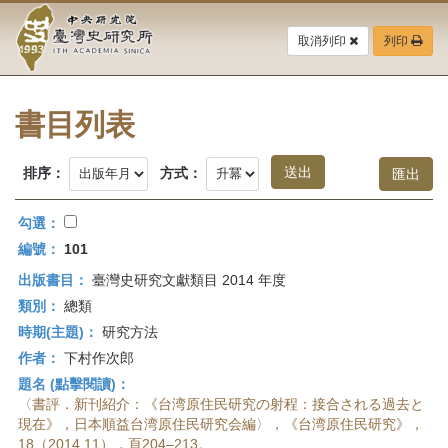
中
跳
到
取消列印
列印
央
主
要
研
內
容
書目列表
究
區
塊
院-
排序：
方式：
臺
勾選：
灣
編號：
101
出版書目：
臺灣史研究文獻類目 2014 年度
史
類別：
總類
研
時期(主題)：
研究方法
作者：
下村作次郎
究
題名 (點擊閱讀)：
所-
〈書評．新刊紹介：《台湾原住民研究の射程：接合される過去と
現在》，日本順益台湾原住民研究会編〉，《台湾原住民研究》，
18（2014.11），頁204–213。