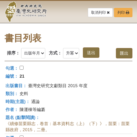
中
跳
到
取消列印
列印
央
主
要
研
內
容
書目列表
究
區
塊
院-
排序：
方式：
臺
勾選：
灣
編號：
21
出版書目：
臺灣史研究文獻類目 2015 年度
史
類別：
史料
研
時期(主題)：
通論
作者：
陳運棟等編纂
究
題名 (點擊閱讀)：
所-
《續修苗栗縣志．卷首：基本資料志（上）（下）》，苗栗：苗栗
縣政府，2015，二冊。