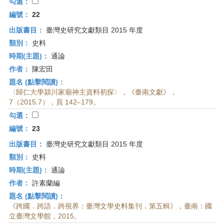
首
勾選：
頁
編號：
22
出版書目：
臺灣史研究文獻類目 2015 年度
類別：
史料
時期(主題)：
通論
作者：
陳宏田
題名 (點擊閱讀)：
〈歸仁大學潁川家廟神主資料初探〉，《臺南文獻》，
7（2015.7），頁 142–179。
勾選：
編號：
23
出版書目：
臺灣史研究文獻類目 2015 年度
類別：
史料
時期(主題)：
通論
作者：
許素蘭編
題名 (點擊閱讀)：
《跨國．跨語．跨視界：臺灣文學史料集刊．第五輯》，臺南：國
立臺灣文學館，2015。