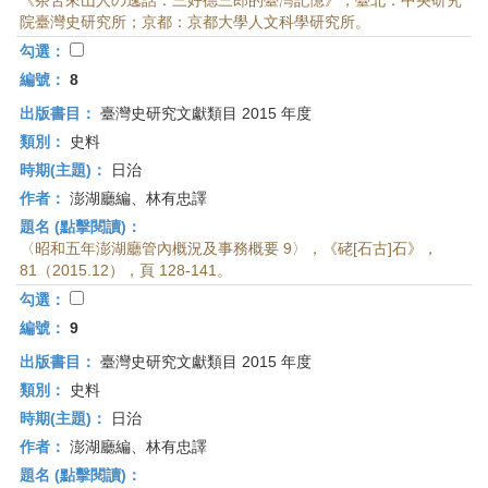
《茶苦來山人の逸話：三好德三郎的臺灣記憶》，臺北：中央研究
院臺灣史研究所；京都：京都大學人文科學研究所。
勾選：
編號：
8
出版書目：
臺灣史研究文獻類目 2015 年度
類別：
史料
時期(主題)：
日治
作者：
澎湖廳編、林有忠譯
題名 (點擊閱讀)：
〈昭和五年澎湖廳管內概況及事務概要 9〉，《硓[石古]石》，
81（2015.12），頁 128-141。
勾選：
編號：
9
出版書目：
臺灣史研究文獻類目 2015 年度
類別：
史料
時期(主題)：
日治
作者：
澎湖廳編、林有忠譯
題名 (點擊閱讀)：