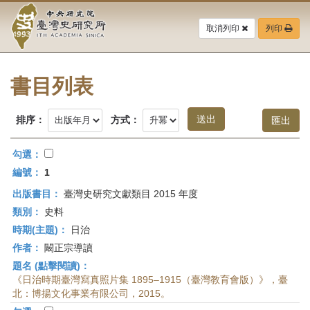
中
跳
到
取消列印
列印
央
主
要
研
內
容
書目列表
究
區
塊
院-
排序：
方式：
臺
勾選：
灣
編號：
1
出版書目：
臺灣史研究文獻類目 2015 年度
史
類別：
史料
研
時期(主題)：
日治
作者：
闞正宗導讀
究
題名 (點擊閱讀)：
所-
《日治時期臺灣寫真照片集 1895–1915（臺灣教育會版）》，臺
北：博揚文化事業有限公司，2015。