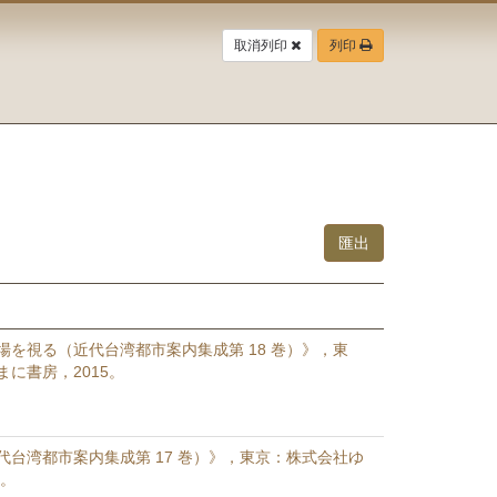
取消列印
列印
場を視る（近代台湾都市案内集成第 18 巻）》，東
に書房，2015。
代台湾都市案内集成第 17 巻）》，東京：株式会社ゆ
5。