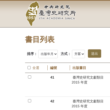
中
跳
到
央
主
要
研
內
容
究
區
塊
書目列表
院-
臺
排序：
方式：
灣
全選
編號
出版書目
史
41
臺灣史研究文獻類目
研
2015 年度
究
所-
42
臺灣史研究文獻類目
2015 年度