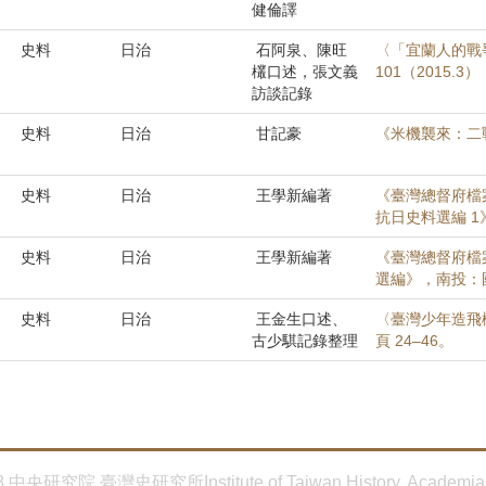
健倫譯
史料
日治
石阿泉、陳旺
〈「宜蘭人的戰
欉口述，張文義
101（2015.3）
訪談記錄
史料
日治
甘記豪
《米機襲來：二
史料
日治
王學新編著
《臺灣總督府檔
抗日史料選編 1
史料
日治
王學新編著
《臺灣總督府檔
選編》，南投：
史料
日治
王金生口述、
〈臺灣少年造飛機
古少騏記錄整理
頁 24–46。
8 中央研究院 臺灣史研究所Institute of Taiwan History, Academia 