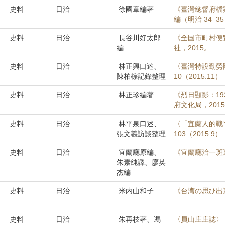
史料
日治
徐國章編著
《臺灣總督府檔
編（明治 34–
史料
日治
長谷川好太郎
《全国市町村便
編
社，2015。
史料
日治
林正興口述、
〈臺灣特設勤勞
陳柏棕記錄整理
10（2015.11）
史料
日治
林正珍編著
《烈日顯影：19
府文化局，201
史料
日治
林平泉口述、
〈「宜蘭人的戰
張文義訪談整理
103（2015.9）
史料
日治
宜蘭廳原編、
《宜蘭廳治一斑
朱素純譯、廖英
杰編
史料
日治
米内山和子
《台湾の思ひ出
史料
日治
朱再枝著、馮
〈員山庄庄誌〉，