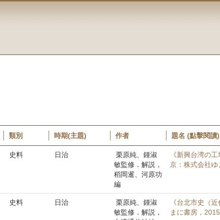
類別
時期(主題)
作者
題名 (點擊閱讀)
史料
日治
栗原純、鍾淑
《新興台湾の工
敏監修．解説，
京：株式会社ゆま
稻岡暹、河原功
編
史料
日治
栗原純、鍾淑
《台北市史（近
敏監修．解説，
まに書房，201