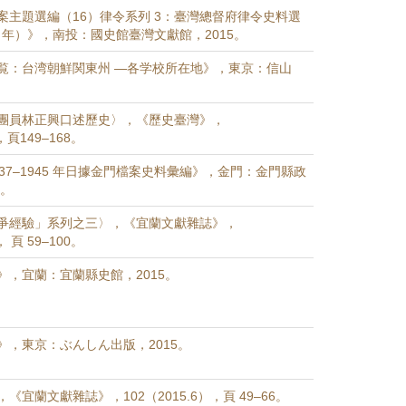
案主題選編（16）律令系列 3：臺灣總督府律令史料選
35 年）》，南投：國史館臺灣文獻館，2015。
覧：台湾朝鮮関東州 —各学校所在地》，東京：信山
團員林正興口述歷史〉，《歷史臺灣》，
，頁149–168。
37–1945 年日據金門檔案史料彙編》，金門：金門縣政
5。
爭經驗」系列之三〉，《宜蘭文獻雜誌》，
， 頁 59–100。
》，宜蘭：宜蘭縣史館，2015。
》，東京：ぶんしん出版，2015。
《宜蘭文獻雜誌》，102（2015.6），頁 49–66。