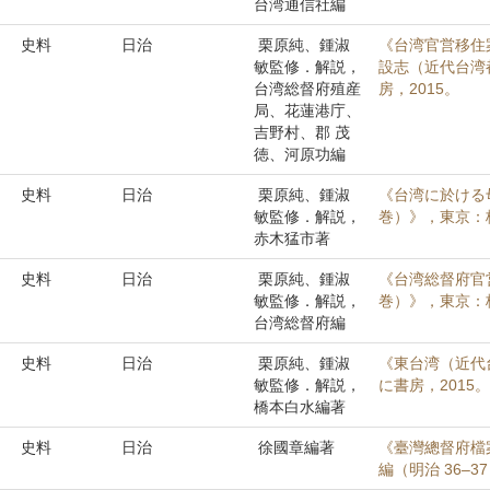
台湾通信社編
史料
日治
栗原純、鍾淑
《台湾官営移住
敏監修．解説，
設志（近代台湾
台湾総督府殖産
房，2015。
局、花蓮港庁、
吉野村、郡 茂
徳、河原功編
史料
日治
栗原純、鍾淑
《台湾に於ける
敏監修．解説，
巻）》，東京：
赤木猛市著
史料
日治
栗原純、鍾淑
《台湾総督府官
敏監修．解説，
巻）》，東京：
台湾総督府編
史料
日治
栗原純、鍾淑
《東台湾（近代
敏監修．解説，
に書房，2015。
橋本白水編著
史料
日治
徐國章編著
《臺灣總督府檔
編（明治 36–