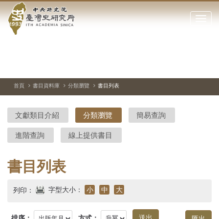
中
跳
到
點
央
主
擊
要
開
研
內
啟
容
或
究
切
上
下
主
區
換
一
一
圖
關
暫
張
張
連
塊
閉
停、
圖
圖
結
院-
播
片
片
首頁
書目資料庫
分類瀏覽
書目列表
網
放
站
臺
主
文獻類目介紹
分類瀏覽
簡易查詢
要
灣
選
進階查詢
線上提供書目
單
史
研
書目列表
究
字型大小：
小
中
大
列印：
所-
排序：
方式：