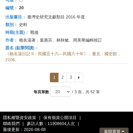
勾選：
編號：
20
出版書目：
臺灣史研究文獻類目 2016 年度
類別：
史料
時期(主題)：
戰後
作者：
賴名湯著，葉惠芬、林秋敏、周美華編輯校訂
題名 (點擊閱讀)：
《賴名湯日記 II：民國五十六—民國六十年》，臺北：國史館，
2106。
1
2
3
下
一
頁
每頁筆數
/ 3 頁，共 52 筆
隱私權暨資安政策
|
保有個資公開項目
|
聯絡我們
|
參訪人數：11908604人次
|
最後更新：2026-08-08
展開選單