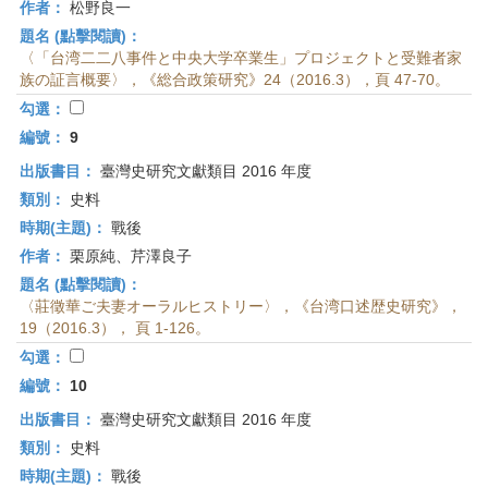
作者：
松野良一
題名 (點擊閱讀)：
〈「台湾二二八事件と中央大学卒業生」プロジェクトと受難者家
族の証言概要〉，《総合政策研究》24（2016.3），頁 47-70。
勾選：
編號：
9
出版書目：
臺灣史研究文獻類目 2016 年度
類別：
史料
時期(主題)：
戰後
作者：
栗原純、芹澤良子
題名 (點擊閱讀)：
〈莊徵華ご夫妻オーラルヒストリー〉，《台湾口述歴史研究》，
19（2016.3）， 頁 1-126。
勾選：
編號：
10
出版書目：
臺灣史研究文獻類目 2016 年度
類別：
史料
時期(主題)：
戰後