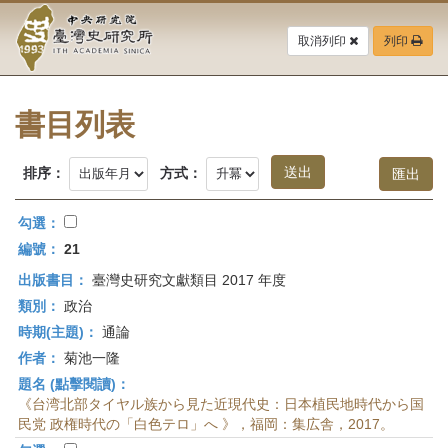
中
跳
到
取消列印
列印
央
主
要
研
內
容
書目列表
究
區
塊
院-
排序：
方式：
臺
勾選：
灣
編號：
21
出版書目：
臺灣史研究文獻類目 2017 年度
史
類別：
政治
研
時期(主題)：
通論
作者：
菊池一隆
究
題名 (點擊閱讀)：
所-
《台湾北部タイヤル族から見た近現代史：日本植民地時代から国
民党 政権時代の「白色テロ」へ 》，福岡：集広舎，2017。