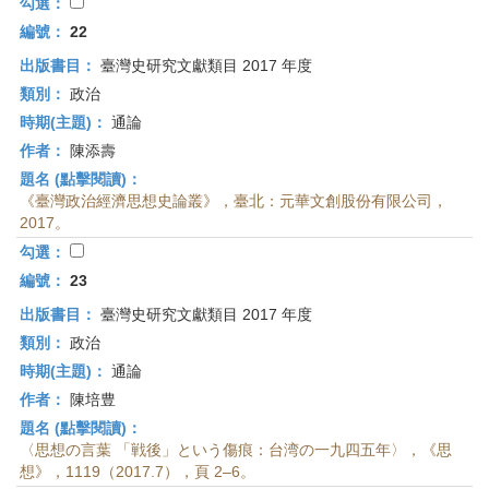
首
勾選：
頁
編號：
22
出版書目：
臺灣史研究文獻類目 2017 年度
類別：
政治
時期(主題)：
通論
作者：
陳添壽
題名 (點擊閱讀)：
《臺灣政治經濟思想史論叢》，臺北：元華文創股份有限公司，
2017。
勾選：
編號：
23
出版書目：
臺灣史研究文獻類目 2017 年度
類別：
政治
時期(主題)：
通論
作者：
陳培豊
題名 (點擊閱讀)：
〈思想の言葉 「戦後」という傷痕：台湾の一九四五年〉，《思
想》，1119（2017.7），頁 2–6。