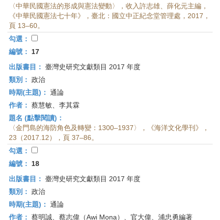
〈中華民國憲法的形成與憲法變動〉，收入許志雄、薛化元主編，
《中華民國憲法七十年》，臺北：國立中正紀念堂管理處，2017，
頁 13–60。
勾選：
編號：
17
出版書目：
臺灣史研究文獻類目 2017 年度
類別：
政治
時期(主題)：
通論
作者：
蔡慧敏、李其霖
題名 (點擊閱讀)：
〈金門島的海防角色及轉變：1300–1937〉，《海洋文化學刊》，
23（2017.12），頁 37–86。
勾選：
編號：
18
出版書目：
臺灣史研究文獻類目 2017 年度
類別：
政治
時期(主題)：
通論
作者：
蔡明誠、蔡志偉（Awi Mona）、官大偉、浦忠勇編著