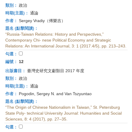
類別：
政治
時期(主題)：
通論
作者：
Sergey Vradiy（傅樂吉）
題名 (點擊閱讀)：
“Russia-Taiwan Relations: History and Perspectives,”
Contemporary Chi- nese Political Economy and Strategic
Relations: An International Journal, 3: 1 (2017.4/5), pp. 213–243.
勾選：
編號：
12
出版書目：
臺灣史研究文獻類目 2017 年度
類別：
政治
時期(主題)：
通論
作者：
Pogodin, Sergey N. and Van Tszyuntao
題名 (點擊閱讀)：
“The Origin of Chinese Nationalism in Taiwan,” St. Petersburg
State Poly- technical University Journal: Humanities and Social
Sciences, 8: 4 (2017), pp. 27–35.
勾選：