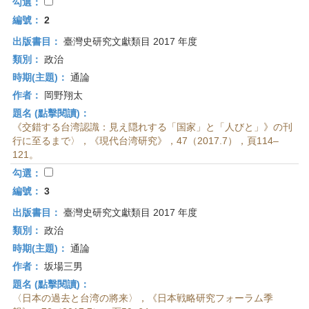
首
勾選：
頁
編號：
2
出版書目：
臺灣史研究文獻類目 2017 年度
類別：
政治
時期(主題)：
通論
作者：
岡野翔太
題名 (點擊閱讀)：
《交錯する台湾認識：見え隠れする「国家」と「人びと」》の刊
行に至るまで〉，《現代台湾研究》，47（2017.7），頁114–
121。
勾選：
編號：
3
出版書目：
臺灣史研究文獻類目 2017 年度
類別：
政治
時期(主題)：
通論
作者：
坂場三男
題名 (點擊閱讀)：
〈日本の過去と台湾の將来〉，《日本戦略研究フォーラム季