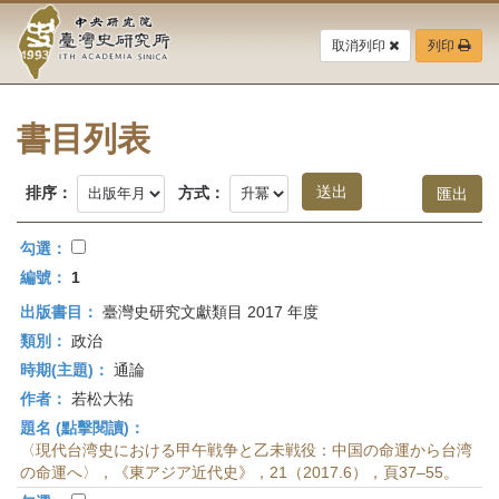
中
跳
到
取消列印
列印
央
主
要
研
內
容
書目列表
究
區
塊
院-
排序：
方式：
臺
勾選：
灣
編號：
1
出版書目：
臺灣史研究文獻類目 2017 年度
史
類別：
政治
研
時期(主題)：
通論
作者：
若松大祐
究
題名 (點擊閱讀)：
所-
〈現代台湾史における甲午戦争と乙未戦役：中国の命運から台湾
の命運へ〉，《東アジア近代史》，21（2017.6），頁37–55。