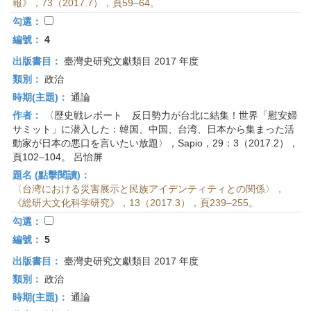
報》，73（2017.7），頁59–64。
勾選：
編號：
4
出版書目：
臺灣史研究文獻類目 2017 年度
類別：
政治
時期(主題)：
通論
作者：
〈歴史戦レポート 反日勢力が台北に結集！世界「慰安婦
サミット」に潜入した：韓国、中国、台湾、日本から集まった活
動家が日本の悪口を言いたい放題〉，Sapio，29：3（2017.2），
頁102–104。 呂怡屏
題名 (點擊閱讀)：
〈台湾における災害展示と民族アイデンティティとの関係〉，
《総研大文化科学研究》，13（2017.3），頁239–255。
勾選：
編號：
5
出版書目：
臺灣史研究文獻類目 2017 年度
類別：
政治
時期(主題)：
通論