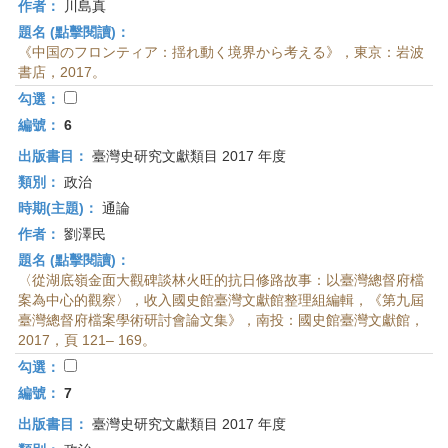
作者：
川島真
題名 (點擊閱讀)：
《中国のフロンティア：揺れ動く境界から考える》，東京：岩波
書店，2017。
勾選：
編號：
6
出版書目：
臺灣史研究文獻類目 2017 年度
類別：
政治
時期(主題)：
通論
作者：
劉澤民
題名 (點擊閱讀)：
〈從湖底嶺金面大觀碑談林火旺的抗日修路故事：以臺灣總督府檔
案為中心的觀察〉，收入國史館臺灣文獻館整理組編輯，《第九屆
臺灣總督府檔案學術研討會論文集》，南投：國史館臺灣文獻館，
2017，頁 121– 169。
勾選：
編號：
7
出版書目：
臺灣史研究文獻類目 2017 年度