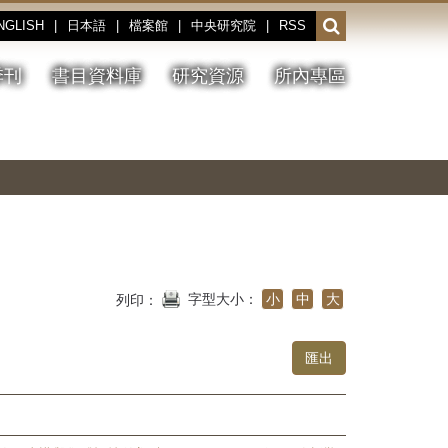
NGLISH
|
日本語
|
檔案館
|
中央研究院
|
RSS
開
啟
或
季刊
書目資料庫
研究資源
所內專區
收
合
搜
切
上
下
主
換
一
一
圖
尋
暫
張
張
連
停、
圖
圖
結
欄
播
片
片
位
放
字型大小：
小
中
大
列印：