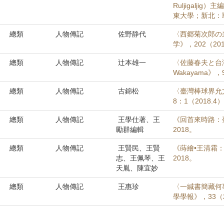
Ruljigal
東大學；新北：耶
總類
人物傳記
佐野静代
〈西郷菊次郎の
学》，202（201
總類
人物傳記
辻本雄一
〈佐藤春夫と台
Wakayama》，
總類
人物傳記
古錦松
〈臺灣棒球界允
8：1（2018.4
總類
人物傳記
王學仕著、王
《回首來時路：
勵群編輯
2018。
總類
人物傳記
王賢民、王賢
《蒔繪•王清霜
志、王佩琴、王
2018。
天胤、陳宜妙
總類
人物傳記
王惠珍
〈一緘書簡藏何
學學報》，33（2