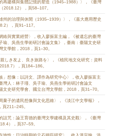
再建構與集體記憶的塑造（1945–1988）〉，《臺灣
2018.12），頁58–107。
州的治理與休閒（1935–1939）〉，《嘉大應用歷史
8.2），頁91–117。
網絡與實業經營〉，收入廖振富主編，《被遺忘的臺灣
子瑜、吳燕生學術研討會論文集》，臺南：臺陽文史研
文學館，2018，頁1–30。
：親しき友よ、良き旅路を〉，《植民地文化研究：資料
018.7），頁184–186。
族」想像：以詩文、譯作為研究中心〉，收入廖振富主
臺灣人：林子瑾、吳子瑜、吳燕生學術研討會論文
文史研究學會、國立台灣文學館，2018，頁31–70。
周棄子的遺民想像與文化思維〉，《淡江中文學報》，
，頁211–245。
的詛咒：論王育德的臺灣文學建構及其史觀〉，《臺灣
18.4），頁37–59。
在地性：日治時期的立石鐵臣研究〉，收入溫宗翰、洪