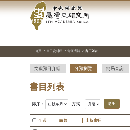
中
跳
到
央
主
要
研
內
容
究
區
塊
院-
首頁
書目資料庫
分類瀏覽
書目列表
:::
臺
文獻類目介紹
分類瀏覽
簡易查詢
灣
史
書目列表
研
排序：
方式：
究
所-
全選
編號
出版書目