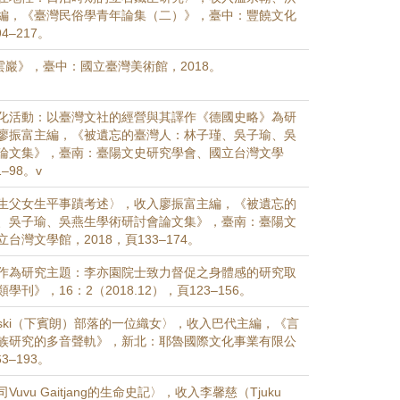
編，《臺灣民俗學青年論集（二）》，臺中：豐饒文化
4–217。
雲巖》，臺中：國立臺灣美術館，2018。
化活動：以臺灣文社的經營與其譯作《德國史略》為研
廖振富主編，《被遺忘的臺灣人：林子瑾、吳子瑜、吳
論文集》，臺南：臺陽文史研究學會、國立台灣文學
–98。v
生父女生平事蹟考述〉，收入廖振富主編，《被遺忘的
、吳子瑜、吳燕生學術研討會論文集》，臺南：臺陽文
台灣文學館，2018，頁133–174。
作為研究主題：李亦園院士致力督促之身體感的研究取
刊》，16：2（2018.12），頁123–156。
aski（下賓朗）部落的一位織女〉，收入巴代主編，《言
族研究的多音聲軌》，新北：耶魯國際文化事業有限公
3–193。
uvu Gaitjang的生命史記〉，收入李馨慈（Tjuku