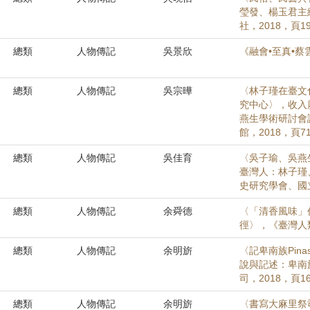
瑩發、楊玉君主
社，2018，頁19
總類
人物傳記
吳景欣
《融會•至真•蔡
總類
人物傳記
吳宗曄
〈林子瑾在臺文
究中心〉，收入
燕生學術研討會
館，2018，頁71
總類
人物傳記
吳佳育
〈吳子瑜、吳燕
臺灣人：林子瑾
史研究學會、國立
總類
人物傳記
余舜德
〈「清香風味」
徑〉，《臺灣人類學
總類
人物傳記
余明旂
〈記卑南族Pin
說與記述：卑南
司，2018，頁16
總類
人物傳記
余明旂
〈書寫大麻里祭司V