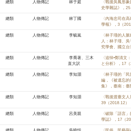
總類
人物傳記
林于庭
〈戰後吳鳳形象的
史學雜誌》，25（
總類
人物傳記
林丁國
〈內海忠司在高雄
學報》，3（201
總類
人物傳記
李毓嵐
〈林子瑾的人脈
人：林子瑾、吳
究學會、國立台灣
總類
人物傳記
李喬著、三木
〈追悼•鄭清文
直大訳
と分析》，17（2
總類
人物傳記
李知灝
〈林子瑾的「民
編，《被遺忘的
集》，臺南：臺陽
總類
人物傳記
李知灝
〈戰後渡臺文人
39（2018.12）
總類
人物傳記
呂美親
〈破除「語言」
學誌》，17（20
總類
人物傳記
吳曉恬
〈民俗、民藝與