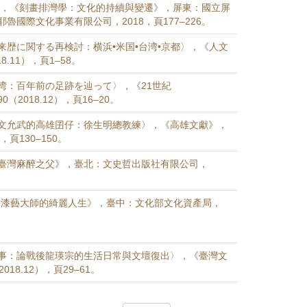
jig）主編，《刻畫排灣學：文化的持續與變遷》，屏東：國立屏
魯國際文化事業有限公司，2018，頁177–226。
来歴に関する再検討：横浜•米国•台湾•京都〉，《人文
8.11），頁1–58。
湾：百年前の足跡を辿って〉，《21世紀
90（2018.12），頁16–20。
文允武的高雄囝仔：徐生明總教練〉，《高雄文獻》，
），頁130–150。
臺灣麻醉之父》，臺北：文史哲出版社有限公司，
：漆藝大師的綺麗人生》，臺中：文化部文化資產局，
事：論戰後龍瑛宗的生活日常與文壇復出〉，《臺灣文
018.12），頁29–61。