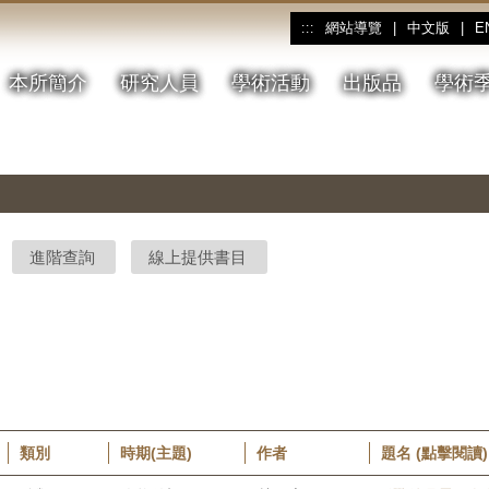
網站導覽
|
中文版
|
E
:::
本所簡介
研究人員
學術活動
出版品
學術
進階查詢
線上提供書目
類別
時期(主題)
作者
題名 (點擊閱讀)