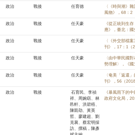
政治
戰後
任育德
〈《時與潮》雜
風物》，68：2（
政治
戰後
任天豪
《從正統到生存
應》，臺北：國史
政治
戰後
任天豪
〈《外交部檔案
刊》，17：1（20
政治
戰後
任天豪
〈由中華民國對
勢理解〉，《國立
政治
戰後
任天豪
〈奄美「返還」
刊》，56（2018
政治
戰後
石育民、李禎
《暴風雨下的中
祥、周婉窈、林
政府文化局，20
邑軒、洪碧梧、
陳凱劭、黃英
哲、廖建超、劉
克襄、蔡宏明採
訪、撰稿，陳彥
斌主編