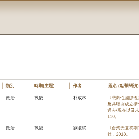
類別
時期(主題)
作者
題名 (點擊閱讀)
政治
戰後
朴成林
〈悲劇性國際現
反共聯盟成立構
過去•現在以及未
110。
政治
戰後
劉凌斌
《台湾光复初期閩
社，2018。