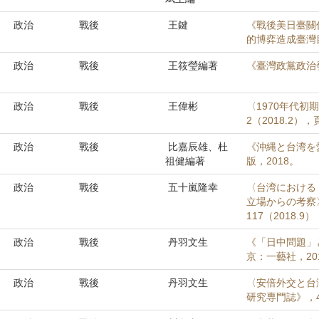
政治
戰後
王鍵
《戰後美日臺關係
的博弈造成臺灣
政治
戰後
王筱瑩編著
《臺灣政黨政治
政治
戰後
王偉彬
〈1970年代
2（2018.2），
政治
戰後
比嘉辰雄、杜
《沖縄と台湾を
祖健編著
版，2018。
政治
戰後
五十嵐隆幸
〈台湾における
立場からの考察
117（2018.9
政治
戰後
丹羽文生
《「日中問題」
京：一藝社，20
政治
戰後
丹羽文生
〈安倍外交と台
研究専門誌》，47