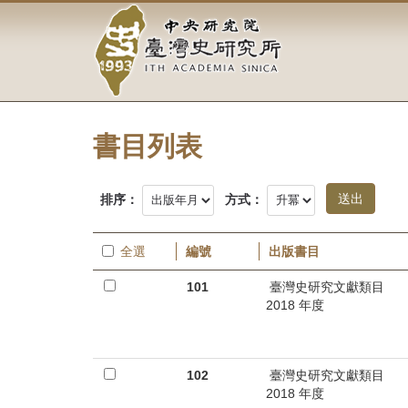
中
跳
到
央
主
要
研
內
容
究
區
塊
書目列表
院-
臺
排序：
方式：
灣
全選
編號
出版書目
史
101
臺灣史研究文獻類目
研
2018 年度
究
所-
102
臺灣史研究文獻類目
2018 年度