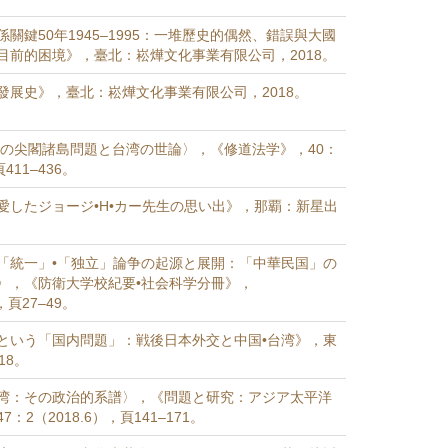
關鍵50年1945–1995：一堆歷史的偶然、錯誤與大國
目前的困境》，臺北：崧燁文化事業有限公司，2018。
發展史》，臺北：崧燁文化事業有限公司，2018。
初期の尖閣諸島問題と台湾の世論〉，《修道法学》，40：
頁411–436。
愛したジョージ•H•カー先生の思い出》，那覇：新星出
「統一」•「独立」論争の起源と展開：「中華民国」の
〉，《防衛大学校紀要•社会科学分冊》，
），頁27–49。
という「国内問題」：戦後日本外交と中国•台湾》，東
18。
湾：その政治的系譜〉，《問題と研究：アジア太平洋
：2（2018.6），頁141–171。