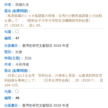
作者：
田畑久夫
題名 (點擊閱讀)：
〈鳥居龍藏のミャオ族調査の特徴：台湾の少数民族調査との比較
を通して〉，《昭和女子大学大学院生活機構研究科紀要》，
27（2018.3），頁1–30。
勾選：
編號：
47
出版書目：
臺灣史研究文獻類目 2018 年度
類別：
社會
時期(主題)：
日治
作者：
今井淳雄
題名 (點擊閱讀)：
〈日本における台湾「市民社会」の伸張と受容：仏教系民間非営
利組織を事例として〉，《日本台湾学会報》，20（2018.7），頁
104–125。
勾選：
編號：
48
出版書目：
臺灣史研究文獻類目 2018 年度