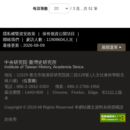
頁
每頁筆數
/ 3 頁，共 51 筆
隱私權暨資安政策
|
保有個資公開項目
|
聯絡我們
|
參訪人數：11908604人次
|
最後更新：2026-08-09
展開選單
中央研究院 臺灣史研究所
Institute of Taiwan History, Academia Sinica
地址：11529 臺北市南港區研究院路二段128號 (人文社會科學館北
棟八樓) (
位置圖
)
電話：886-2-2652-5350 傳真：886-2-2788-1956
最佳瀏覽：1440×900 | Chrome、Firefox、Edge、IE11以上版
本
Copyright © 2018 All Rights Reserved 本網站圖文資料未經授權請
勿使用