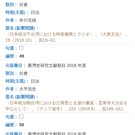
類別：
社會
時期(主題)：
日治
作者：
井川充雄
題名 (點擊閱讀)：
〈日本統治下台湾における時差撤廃とラジオ〉，《大衆文化》，
19（2018.10），頁19–32。
勾選：
編號：
49
出版書目：
臺灣史研究文獻類目 2018 年度
類別：
社會
時期(主題)：
日治
作者：
大平浩史
題名 (點擊閱讀)：
〈日本統治期台湾における江善慧と太虚の邂逅：霊泉寺大法会を
中心として〉，《アジア遊学》，222（2018.8），頁149–161。
勾選：
編號：
50
出版書目：
臺灣史研究文獻類目 2018 年度