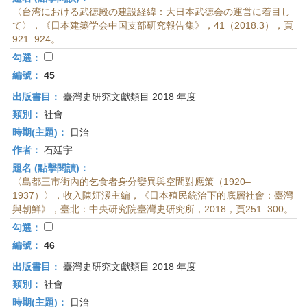
〈台湾における武徳殿の建設経緯：大日本武徳会の運営に着目し
て〉，《日本建築学会中国支部研究報告集》，41（2018.3），頁
921–924。
勾選：
編號：
45
出版書目：
臺灣史研究文獻類目 2018 年度
類別：
社會
時期(主題)：
日治
作者：
石廷宇
題名 (點擊閱讀)：
〈島都三市街內的乞食者身分變異與空間對應策（1920–
1937）〉，收入陳姃湲主編，《日本殖民統治下的底層社會：臺灣
與朝鮮》，臺北：中央研究院臺灣史研究所，2018，頁251–300。
勾選：
編號：
46
出版書目：
臺灣史研究文獻類目 2018 年度
類別：
社會
時期(主題)：
日治