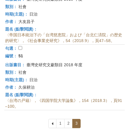
類別：
社會
時期(主題)：
日治
作者：
大友昌子
題名 (點擊閱讀)：
〈帝国日本統治下の「台湾慈恵院」および「台北仁済院」の歴史
的研究〉，《社会事業史研究》，54（2018.9），頁47–58。
勾選：
編號：
51
出版書目：
臺灣史研究文獻類目 2018 年度
類別：
社會
時期(主題)：
日治
作者：
久保耕治
題名 (點擊閱讀)：
〈台湾の戸籍〉，《四国学院大学論集》，154（2018.3），頁91
–100。
上
1
2
3
一