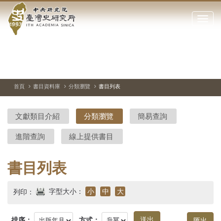
中
跳
到
點
央
主
擊
要
開
研
內
啟
容
或
究
切
上
下
主
區
換
一
一
圖
關
暫
張
張
連
塊
閉
停、
圖
圖
結
院-
播
片
片
首頁
書目資料庫
分類瀏覽
書目列表
網
放
站
臺
主
文獻類目介紹
分類瀏覽
簡易查詢
要
灣
選
進階查詢
線上提供書目
單
史
研
書目列表
究
字型大小：
小
中
大
列印：
所-
排序：
方式：