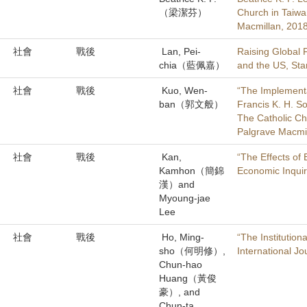
（梁潔芬）
Church in Taiwa
Macmillan, 2018
社會
戰後
Lan, Pei-
Raising Global 
chia（藍佩嘉）
and the US, Stan
社會
戰後
Kuo, Wen-
“The Implementat
ban（郭文般）
Francis K. H. So
The Catholic Ch
Palgrave Macmil
社會
戰後
Kan,
“The Effects of 
Kamhon（簡錦
Economic Inquir
漢）and
Myoung-jae
Lee
社會
戰後
Ho, Ming-
“The Institution
sho（何明修）,
Interna­tional J
Chun-hao
Huang（黃俊
豪）, and
Chun-ta