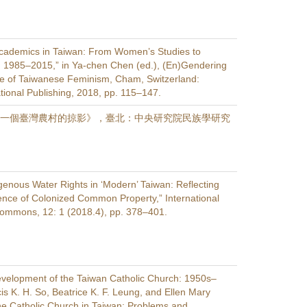
Academics in Taiwan: From Women’s Studies to
 1985–2015,” in Ya-chen Chen (ed.), (En)Gendering
e of Taiwanese Feminism, Cham, Switzerland:
tional Publishing, 2018, pp. 115–147.
0年一個臺灣農村的掠影》，臺北：中央研究院民族學研究
genous Water Rights in ‘Modern’ Taiwan: Reflecting
ence of Colonized Common Property,” International
Commons, 12: 1 (2018.4), pp. 378–401.
evelopment of the Taiwan Catholic Church: 1950s–
is K. H. So, Beatrice K. F. Leung, and Ellen Mary
he Catholic Church in Taiwan: Problems and