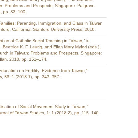
n: Problems and Prospects, Singapore: Palgrave
, pp. 83–100.
Families: Parenting, Immigration, and Class in Taiwan
ford, California: Stanford University Press, 2018.
ion of Catholic Social Teaching in Taiwan,” in
, Beatrice K. F. Leung, and Ellen Mary Mylod (eds.),
urch in Taiwan: Problems and Prospects, Singapore:
lan, 2018, pp. 151–174.
Education on Fertility: Evidence from Taiwan,”
y, 56: 1 (2018.1), pp. 343–357.
alisation of Social Movement Study in Taiwan,”
ournal of Taiwan Studies, 1: 1 (2018.2), pp. 115–140.