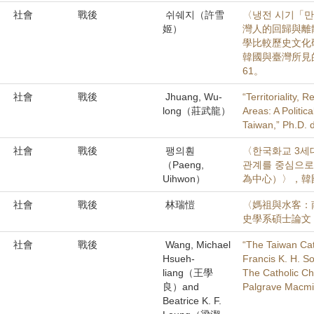
社會
戰後
쉬쉐지（許雪
〈냉전 시기「
姬）
灣人的回歸與離
學比較歷史文化
韓國與臺灣所見
61。
社會
戰後
Jhuang, Wu-
“Territoriality,
long（莊武龍）
Areas: A Politic
Taiwan,” Ph.D. d
社會
戰後
팽의훤
〈한국화교 3세
（Paeng,
관계를 중심으
Uihwon）
為中心）〉，韓
社會
戰後
林瑞愷
〈媽祖與水客：
史學系碩士論文，
社會
戰後
Wang, Michael
“The Taiwan Cat
Hsueh-
Francis K. H. So
liang（王學
The Catholic Ch
良）and
Palgrave Macmil
Beatrice K. F.