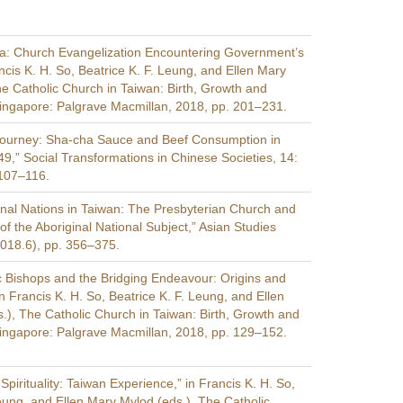
ica: Church Evangelization Encountering Government’s
ncis K. H. So, Beatrice K. F. Leung, and Ellen Mary
he Catholic Church in Taiwan: Birth, Growth and
ngapore: Palgrave Macmillan, 2018, pp. 201–231.
Journey: Sha-cha Sauce and Beef Consumption in
9,” Social Transformations in Chinese Societies, 14:
 107–116.
ginal Nations in Taiwan: The Presbyterian Church and
of the Aboriginal National Subject,” Asian Studies
2018.6), pp. 356–375.
c Bishops and the Bridging Endeavour: Origins and
 Francis K. H. So, Beatrice K. F. Leung, and Ellen
.), The Catholic Church in Taiwan: Birth, Growth and
ngapore: Palgrave Macmillan, 2018, pp. 129–152.
 Spirituality: Taiwan Experience,” in Francis K. H. So,
Leung, and Ellen Mary Mylod (eds.), The Catholic