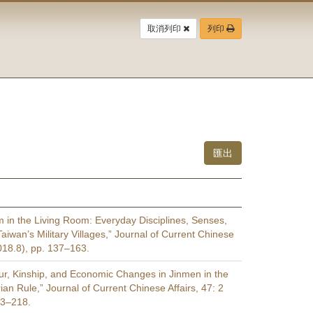
取消列印
列印
m in the Living Room: Everyday Disciplines, Senses,
Taiwan’s Military Villages,” Journal of Current Chinese
2018.8), pp. 137–163.
r, Kinship, and Economic Changes in Jinmen in the
rian Rule,” Journal of Current Chinese Affairs, 47: 2
93–218.