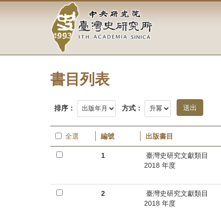
中
跳
到
央
主
要
研
內
容
究
區
塊
書目列表
院-
臺
排序：
方式：
灣
全選
編號
出版書目
史
1
臺灣史研究文獻類目
研
2018 年度
究
2
臺灣史研究文獻類目
所-
2018 年度