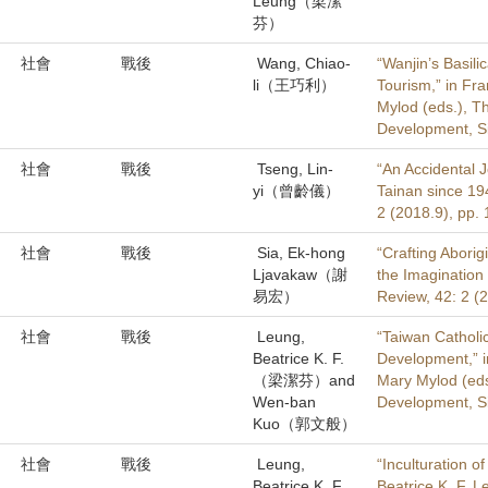
Leung（梁潔
芬）
社會
戰後
Wang, Chiao-
“Wanjin’s Basil
li（王巧利）
Tourism,” in Fra
Mylod (eds.), T
Development, Si
社會
戰後
Tseng, Lin-
“An Accidental 
yi（曾齡儀）
Tainan since 194
2 (2018.9), pp.
社會
戰後
Sia, Ek-hong
“Crafting Abori
Ljavakaw（謝
the Imagination 
易宏）
Review, 42: 2 (
社會
戰後
Leung,
“Taiwan Catholi
Beatrice K. F.
Development,” in
（梁潔芬）and
Mary Mylod (eds
Wen-ban
Development, Si
Kuo（郭文般）
社會
戰後
Leung,
“Inculturation of
Beatrice K. F.
Beatrice K. F. 