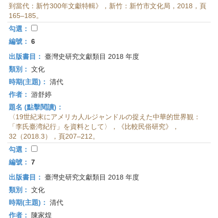
到當代：新竹300年文獻特輯》，新竹：新竹市文化局，2018，頁
165–185。
勾選：
編號：
6
出版書目：
臺灣史研究文獻類目 2018 年度
類別：
文化
時期(主題)：
清代
作者：
游舒婷
題名 (點擊閱讀)：
〈19世紀末にアメリカ人ルジャンドルの捉えた中華的世界観：
「李氏臺湾紀行」を資料として〉，《比較民俗研究》，
32（2018.3），頁207–212。
勾選：
編號：
7
出版書目：
臺灣史研究文獻類目 2018 年度
類別：
文化
時期(主題)：
清代
作者：
陳家煌