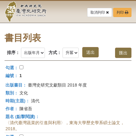
中
跳
到
取消列印
列印
央
主
要
研
內
容
書目列表
究
區
塊
院-
排序：
方式：
臺
勾選：
灣
編號：
1
出版書目：
臺灣史研究文獻類目 2018 年度
史
類別：
文化
研
時期(主題)：
清代
作者：
陳省吾
究
題名 (點擊閱讀)：
所-
〈清代臺灣蔬菜的引進與利用〉，東海大學歷史學系碩士論文，
2018。