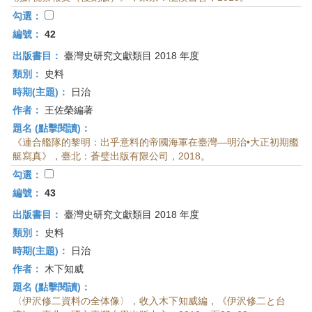
首
勾選：
頁
編號：
42
出版書目：
臺灣史研究文獻類目 2018 年度
類別：
史料
時期(主題)：
日治
作者：
王佐榮編著
題名 (點擊閱讀)：
《連合艦隊的黎明：出乎意料的帝國海軍在臺灣—明治•大正初期艦
艇寫真》，臺北：蒼璧出版有限公司，2018。
勾選：
編號：
43
出版書目：
臺灣史研究文獻類目 2018 年度
類別：
史料
時期(主題)：
日治
作者：
木下知威
題名 (點擊閱讀)：
〈伊沢修二資料の全体像〉，收入木下知威編，《伊沢修二と台