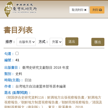
中
跳
到
取消列印
列印
央
主
要
研
內
容
書目列表
究
區
塊
院-
排序：
方式：
臺
勾選：
灣
編號：
41
出版書目：
臺灣史研究文獻類目 2018 年度
史
類別：
史料
研
時期(主題)：
日治
作者：
台湾地方自治連盟本部等原本編著
究
題名 (點擊閱讀)：
所-
《韓国併合史研究資料116：鮮満地方出張視察報告書╱鮮満地方
視察報告╱朝鮮地方制度視察報告書╱朝鮮民情視察報告╱清国及
朝鮮視察報文（復刻版）》，東京：龍溪書舎，2018。