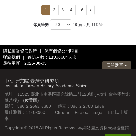
1
2
3
4
..6
下
一
頁
每頁筆數
/ 6 頁，共 116 筆
隱私權暨資安政策
|
保有個資公開項目
|
聯絡我們
|
參訪人數：11908604人次
|
最後更新：2026-08-09
展開選單
中央研究院 臺灣史研究所
Institute of Taiwan History, Academia Sinica
地址：11529 臺北市南港區研究院路二段128號 (人文社會科學館北
棟八樓) (
位置圖
)
電話：886-2-2652-5350 傳真：886-2-2788-1956
最佳瀏覽：1440×900 | Chrome、Firefox、Edge、IE11以上版
本
Copyright © 2018 All Rights Reserved 本網站圖文資料未經授權請