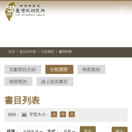
中
跳
到
點
央
主
擊
要
開
研
內
啟
容
或
究
切
上
下
主
區
換
一
一
圖
關
暫
張
張
連
塊
閉
停、
圖
圖
結
院-
播
片
片
首頁
書目資料庫
分類瀏覽
書目列表
網
放
站
臺
主
文獻類目介紹
分類瀏覽
簡易查詢
要
灣
選
進階查詢
線上提供書目
單
史
研
書目列表
究
字型大小：
小
中
大
列印：
所-
排序：
方式：