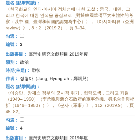
題名 (點擊閱讀)：
〈한국화교의 인터-아시아 정체성에 대한 고찰：중국、대만、그
리고 한국에 대한 인식을 중심으로（對於韓國華僑亞太主體性的考
察：以中 國、臺灣和韓國的認知為中心）〉，《아시아리뷰（亞洲
review）》，8：2 （2019.2），頁 3–34。
勾選：
編號：
3
出版書目：
臺灣史研究文獻類目 2019年度
類別：
政治
時期(主題)：
戰後
作者：
정형아（Jung, Hyung-ah，鄭炯兒）
題名 (點擊閱讀)：
〈이승만、장제스 정부의 군사적 위기，협력모색，그리고 좌절
（1949– 1950）（李承晚與蔣介石政府的軍事危機、尋求合作與挫
折（1949– 1950））〉，《군사（軍事）》，112（2019.9），頁
45–82。
勾選：
編號：
4
出版書目：
臺灣史研究文獻類目 2019年度