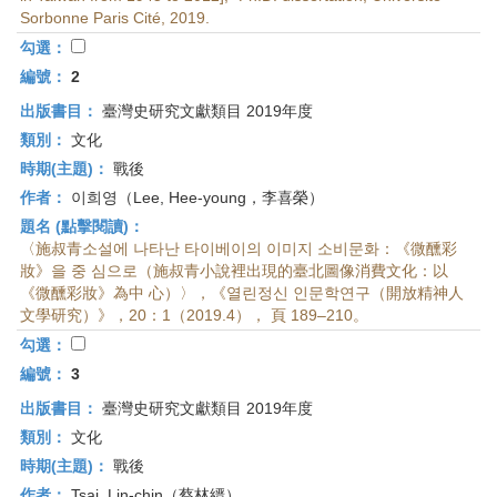
首
Sorbonne Paris Cité, 2019.
頁
勾選：
編號：
2
出版書目：
臺灣史研究文獻類目 2019年度
類別：
文化
時期(主題)：
戰後
作者：
이희영（Lee, Hee-young，李喜榮）
題名 (點擊閱讀)：
〈施叔青소설에 나타난 타이베이의 이미지 소비문화：《微醺彩
妝》을 중 심으로（施叔青小說裡出現的臺北圖像消費文化：以
《微醺彩妝》為中 心）〉，《열린정신 인문학연구（開放精神人
文學研究）》，20：1（2019.4）， 頁 189–210。
勾選：
編號：
3
出版書目：
臺灣史研究文獻類目 2019年度
類別：
文化
時期(主題)：
戰後
作者：
Tsai, Lin-chin（蔡林縉）