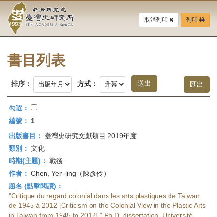
中
跳
到
取消列印
列印
央
主
要
研
內
容
書目列表
究
區
塊
院-
排序：
方式：
臺
勾選：
灣
編號：
1
出版書目：
臺灣史研究文獻類目 2019年度
史
類別：
文化
研
時期(主題)：
戰後
作者：
Chen, Yen-ling（陳彥伶）
究
題名 (點擊閱讀)：
所-
"Critique du regard colonial dans les arts plastiques de Taïwan
de 1945 à 2012 [Criticism on the Colonial View in the Plastic Arts
in Taiwan from 1945 to 2012],” Ph.D. dissertation, Université