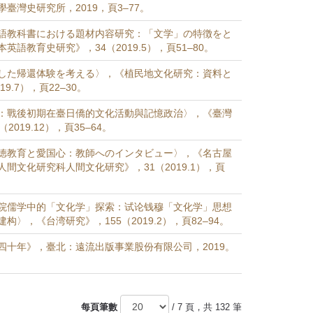
臺灣史研究所，2019，頁3–77。
語教科書における題材内容研究：「文学」の特徴をと
英語教育史研究》，34（2019.5），頁51–80。
した帰還体験を考える〉，《植民地文化研究：資料と
19.7），頁22–30。
：戰後初期在臺日僑的文化活動與記憶政治〉，《臺灣
2019.12），頁35–64。
徳教育と愛国心：教師へのインタビュー〉，《名古屋
間文化研究科人間文化研究》，31（2019.1），頁
院儒学中的「文化学」探索：试论钱穆「文化学」思想
构〉，《台湾研究》，155（2019.2），頁82–94。
四十年》，臺北：遠流出版事業股份有限公司，2019。
每頁筆數
/ 7 頁，共 132 筆