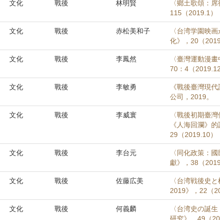
文化
戰後
林明賢
〈鄉土歌頌：席
115（2019.1
文化
戰後
赤松美和子
〈台湾学園映画
化》，20（2019
文化
戰後
李鳳然
〈臺灣運動漫畫中
70：4（2019.
文化
戰後
李敏勇
《戰後臺灣現代
公司，2019。
文化
戰後
李威寰
〈戰後初期臺灣
《人海回瀾》的
29（2019.10）
文化
戰後
李台元
〈同化政策：國
獻》，38（2019
文化
戰後
佐藤広美
〈台湾戦後史と
2019》，22（2
文化
戰後
何義麟
〈台湾史の誕生
研究》，49（20