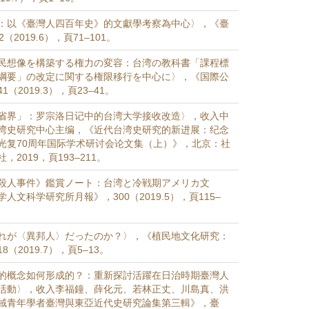
：以《臺灣人四百年史》的文獻學考察為中心〉，《臺
（2019.6），頁71–101。
民想像を構築する権力の変容：台湾の教科書「課程標
綱要」の改定に関する権限移行を中心に〉，《国際公
（2019.3），頁23–41。
省界」：罗宗洛日记中的台湾大学接收改造〉，收入中
湾史研究中心主编，《近代台湾史研究的新进展：纪念
光复70周年国际学术研讨会论文集（上）》，北京：社
2019，頁193–211。
殺人事件》鑑賞ノート：台湾と冷戦期アメリカ文
人文科学研究所月報》，300（2019.5），頁115–
れが〈異邦人〉だったのか？〉，《植民地文化研究：
（2019.7），頁5–13。
的概念如何形成的？：重新探討活躍在日治時期臺灣人
活動〉，收入李福鐘、薛化元、若林正丈、川島真、洪
域青年學者臺灣與東亞近代史研究論集第三輯》，臺