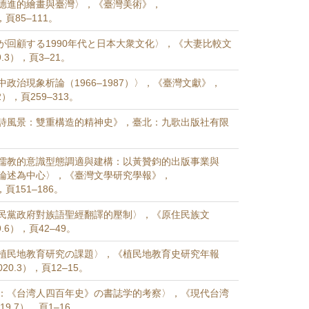
德進的繪畫與臺灣〉，《臺灣美術》，
），頁85–111。
が回顧する1990年代と日本大衆文化〉，《大妻比較文
.3），頁3–21。
政治現象析論（1966–1987）〉，《臺灣文獻》，
12），頁259–313。
詩風景：雙重構造的精神史》，臺北：九歌出版社有限
儒教的意識型態調適與建構：以黃贊鈞的出版事業與
論述為中心〉，《臺灣文學研究學報》，
，頁151–186。
民黨政府對族語聖經翻譯的壓制〉，《原住民族文
.6），頁42–49。
植民地教育研究の課題〉，《植民地教育史研究年報
020.3），頁12–15。
：《台湾人四百年史》の書誌学的考察〉，《現代台湾
19.7），頁1–16。