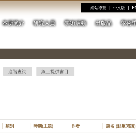
網站導覽
|
中文版
|
E
:::
本所簡介
研究人員
學術活動
出版品
學術
進階查詢
線上提供書目
類別
時期(主題)
作者
題名 (點擊閱讀)