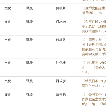
文化
戰後
何義麟
〈臺灣史的誕生
灣風物》，69：2
文化
戰後
何承融
〈台湾住民の国
準」及び「課程
共政策論集》，41
文化
戰後
何卓恩
〈「国界」与「
国社会科学院台
抗战胜利与台湾
会科学文献出版社，
文化
戰後
辻秀雄
〈《牯嶺街少年
化〉，《専修大学
131。
文化
戰後
西成彦
〈戦後日本でだ
資料と分析》，18
文化
戰後
白井魁
〈「臺灣文學」
作家戰後之文學
郁如主編，《跨