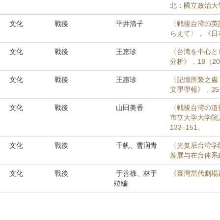
北：國立政治大學
文化
戰後
平井清子
〈戦後台湾の英
らえて〉，《日本
文化
戰後
王恵珍
〈台湾を中心と
分析》，18（20
文化
戰後
王惠珍
〈記憶所繫之處
文學學報》，35（
文化
戰後
山田美香
〈戦後台湾の道
市立大学大学院人
133–151。
文化
戰後
千帆、曹润青
〈光复后台湾学
发展与在台体系建
文化
戰後
于善祿、林于
《臺灣當代劇場
竝編