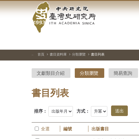
中
跳
到
央
主
要
研
內
容
究
區
塊
院-
首頁
書目資料庫
分類瀏覽
書目列表
:::
臺
文獻類目介紹
分類瀏覽
簡易查詢
灣
史
書目列表
研
排序：
方式：
究
所-
全選
編號
出版書目