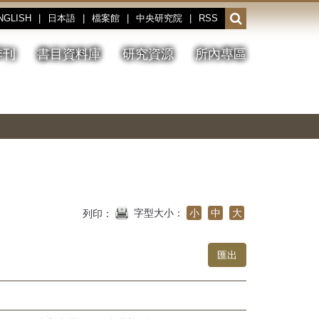
NGLISH
|
日本語
|
檔案館
|
中央研究院
|
RSS
開
啟
或
季刊
書目資料庫
研究資源
所內專區
收
合
搜
切
上
下
主
換
一
一
圖
尋
暫
張
張
連
停、
圖
圖
結
欄
播
片
片
位
放
字型大小：
小
中
大
列印：