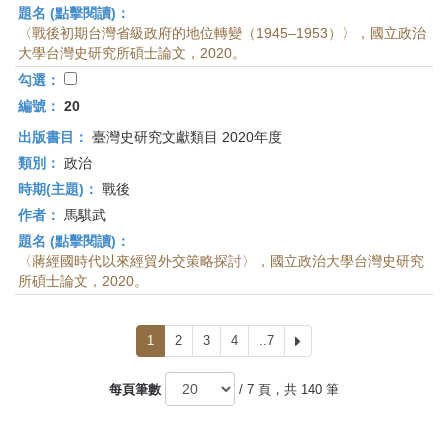
題名 (點擊閱讀)：
〈戰後初期台灣省級政府的地位轉變（1945–1953）〉，國立政治
大學台灣史研究所碩士論文，2020。
勾選：
編號：
20
出版書目：
臺灣史研究文獻類目 2020年度
類別：
政治
時期(主題)：
戰後
作者：
馬騏武
題名 (點擊閱讀)：
〈蔣經國時代以來經貿外交策略探討〉，國立政治大學台灣史研究
所碩士論文，2020。
1
2
3
4
..7
下
一
頁
每頁筆數
/ 7 頁，共 140 筆