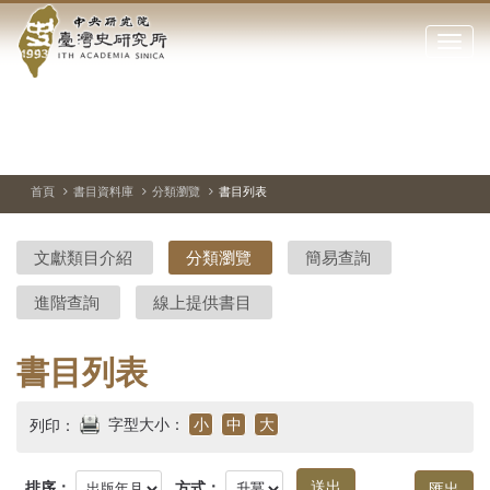
中
跳
到
點
央
主
擊
要
開
研
內
啟
容
或
究
切
上
下
主
區
換
一
一
圖
關
暫
張
張
連
塊
閉
停、
圖
圖
結
院-
播
片
片
首頁
書目資料庫
分類瀏覽
書目列表
網
放
站
臺
主
文獻類目介紹
分類瀏覽
簡易查詢
要
灣
選
進階查詢
線上提供書目
單
史
研
書目列表
究
字型大小：
小
中
大
列印：
所-
排序：
方式：