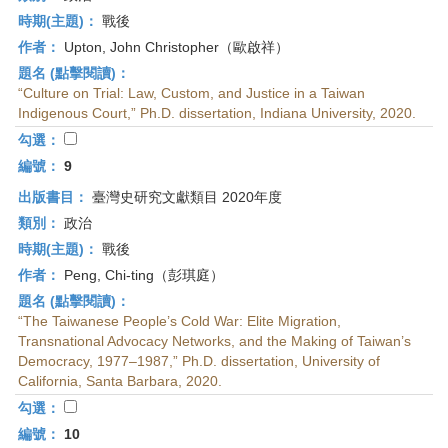
時期(主題)：
戰後
作者：
Upton, John Christopher（歐啟祥）
題名 (點擊閱讀)：
“Culture on Trial: Law, Custom, and Justice in a Taiwan
Indigenous Court,” Ph.D. dissertation, Indiana University, 2020.
勾選：
編號：
9
出版書目：
臺灣史研究文獻類目 2020年度
類別：
政治
時期(主題)：
戰後
作者：
Peng, Chi-ting（彭琪庭）
題名 (點擊閱讀)：
“The Taiwanese People’s Cold War: Elite Migration,
Transnational Advocacy Networks, and the Making of Taiwan’s
Democracy, 1977–1987,” Ph.D. dissertation, University of
California, Santa Barbara, 2020.
勾選：
編號：
10