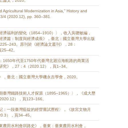
論文，2020。
 Agricultural Modernization in Asia,” History and
 3/4 (2020.12), pp. 360–381.
濟福利的變化（1854–1910）〉，收入吳聰敏編，
經濟篇：制度與經濟成長》，臺北：國立臺灣大學出版
頁225–243。原刊於《經濟論文叢刊》，28：
頁25–42。
1650年代至1750年代臺灣北迴沿海航路的商業活
》，27：4（2020.12），頁1–34。
》，臺北：國立臺灣大學磯永吉學會，2020。
臺灣鐵路技術人才探源（1895–1965）〉，《成大歷
20.12），頁123–166。
記：一段臺灣藍靛的經營嘗試歷程〉，《故宮文物月
0.3），頁34–45。
東農田水利會圳路史》，臺東：臺東農田水利會，