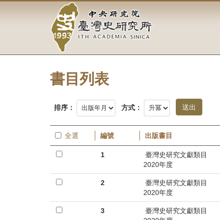
中
跳
到
央
主
要
研
內
容
究
區
塊
書目列表
院-
臺
排序：
方式：
灣
全選
編號
出版書目
史
1
臺灣史研究文獻類目
研
2020年度
究
2
臺灣史研究文獻類目
2020年度
所-
3
臺灣史研究文獻類目