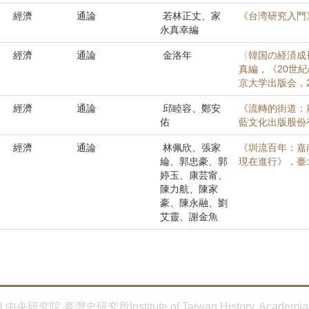
經濟
通論
若林正丈、家
《台湾研究入門
永真幸編
經濟
通論
金洛年
〈韓国の経済成
真編，《20世
京大学出版会，20
經濟
通論
邱睦容、鄭安
《流轉的街道：
佑
藍文化出版股份有
經濟
通論
林佩欣、張家
《圳流百年：嘉
綸、郭忠豪、郭
現在進行》，臺
婷玉、康芸甯、
陳力航、陳家
豪、陳永融、劉
艾靈、謝金魚
8 中央研究院 臺灣史研究所Institute of Taiwan History, Academia 