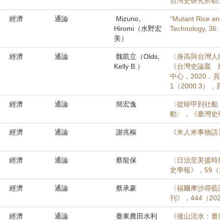
台灣史研究所碩士
經濟
通論
Mizuno,
“Mutant Rice and
Hiromi（水野宏
Technology, 36:
美）
經濟
通論
魏凱立（Olds,
〈身高與台灣人經
Kelly B.）
《台灣史論叢 
中心，2020，
1（2000.3），
經濟
通論
簡宏逸
〈從蠎甲到社船：
動〉，《臺灣史研究
經濟
通論
謝兆樞
《米人米事物語
經濟
通論
蔡龍保
〈日治至美援時期
史學報》，59（20
經濟
通論
蔡承豪
〈福爾摩沙尋藍
刊》，444（202
經濟
通論
臺東農田水利
《後山活水：臺