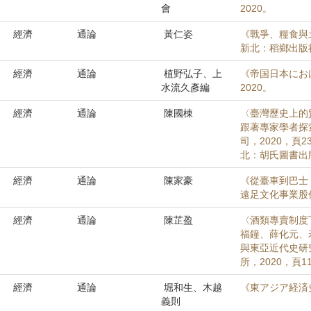
會
2020。
經濟
通論
黃仁姿
《戰爭、糧食與土
新北：稻鄉出版社
經濟
通論
植野弘子、上
《帝国日本にお
水流久彥編
2020。
經濟
通論
陳國棟
〈臺灣歷史上的
跟著專家學者探
司，2020，頁
北：胡氏圖書出版
經濟
通論
陳家豪
《從臺車到巴士
遠足文化事業股份
經濟
通論
陳芷盈
〈酒類專賣制度
福鐘、薛化元、
與東亞近代史研
所，2020，頁11
經濟
通論
堀和生、木越
《東アジア経済
義則