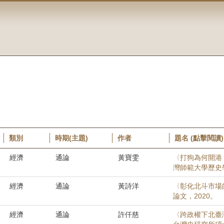
類別
時期(主題)
作者
題名 (點擊閱讀)
經濟
通論
黃寶雯
〈打狗為何開港？
灣師範大學歷史學
經濟
通論
黃詩洋
〈彰化北斗市場的
論文，2020。
經濟
通論
許仟慈
〈跨政權下北臺灣