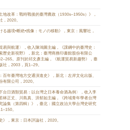
地改革：戰時戰後的臺灣農政（1930s–1950s）》，
，2020。
ける越境•断絶•残像：モノの移動》，東京：風響社，
貿易與航運〉，收入陳鴻圖主編，《課綱中的臺灣史：
索歷史新視野》，新北：臺灣商務印書館股份有限公
232–265。原刊於邱文彥主編，《航運貿易新趨勢》，臺
社，2003，頁1–29。
：百年臺灣地方交通演進史》，新北：左岸文化出版、
有限公司，2020。
下台日酒類貿易：以台灣之日本養命酒為例〉，收入李
若林正丈、川島真、洪郁如主編，《跨域青年學者台灣
究論集（第四輯）》，臺北：國立政治大學台灣史研究
1–150。
史》，東京：日本評論社，2020。