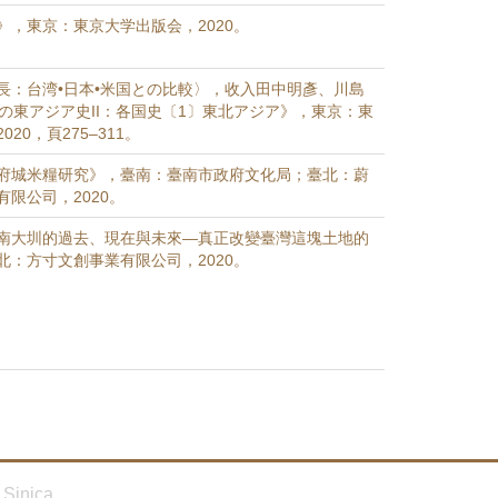
》，東京：東京大学出版会，2020。
長：台湾•日本•米国との比較〉，收入田中明彥、川島
紀の東アジア史II：各国史〔1〕東北アジア》，東京：東
20，頁275–311。
府城米糧研究》，臺南：臺南市政府文化局；臺北：蔚
限公司，2020。
南大圳的過去、現在與未來—真正改變臺灣這塊土地的
北：方寸文創事業有限公司，2020。
Sinica