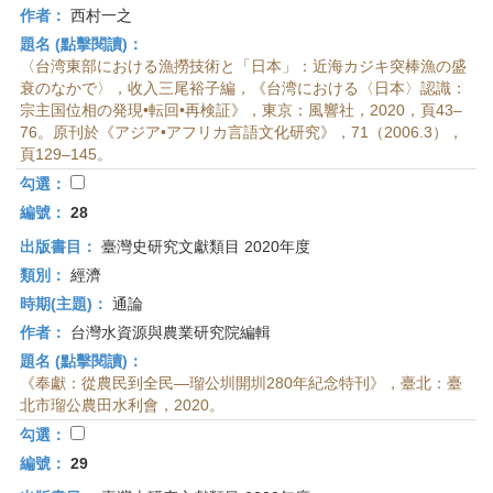
作者：
西村一之
題名 (點擊閱讀)：
〈台湾東部における漁撈技術と「日本」：近海カジキ突棒漁の盛
衰のなかで〉，收入三尾裕子編，《台湾における〈日本〉認識：
宗主国位相の発現•転回•再検証》，東京：風響社，2020，頁43–
76。原刊於《アジア•アフリカ言語文化研究》，71（2006.3），
頁129–145。
勾選：
編號：
28
出版書目：
臺灣史研究文獻類目 2020年度
類別：
經濟
時期(主題)：
通論
作者：
台灣水資源與農業研究院編輯
題名 (點擊閱讀)：
《奉獻：從農民到全民—瑠公圳開圳280年紀念特刊》，臺北：臺
北市瑠公農田水利會，2020。
勾選：
編號：
29