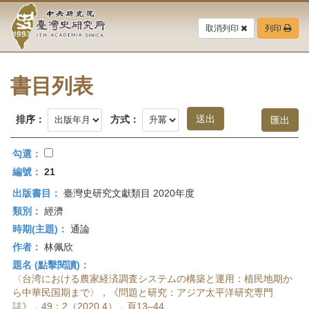
中
跳
到
取消列印
列印
央
主
要
研
內
容
書目列表
究
區
塊
院-
排序：
方式：
臺
勾選：
灣
編號：
21
出版書目：
臺灣史研究文獻類目 2020年度
史
類別：
經濟
研
時期(主題)：
通論
作者：
林佩欣
究
題名 (點擊閱讀)：
所-
〈台湾における農家経済調査システムの構築と運用：植民地期か
ら中華民国期まで〉，《問題と研究：アジア太平洋研究専門
誌》，49：2（2020.4），頁13–44。