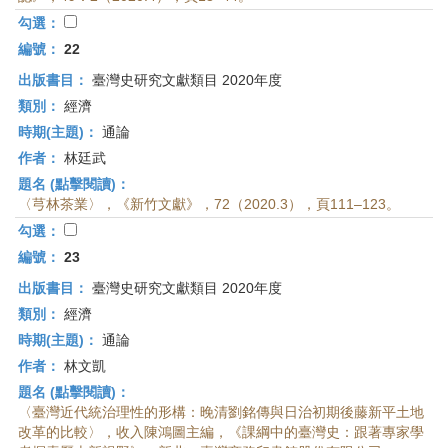
首
勾選：
頁
編號：
22
出版書目：
臺灣史研究文獻類目 2020年度
類別：
經濟
時期(主題)：
通論
作者：
林廷武
題名 (點擊閱讀)：
〈芎林茶業〉，《新竹文獻》，72（2020.3），頁111–123。
勾選：
編號：
23
出版書目：
臺灣史研究文獻類目 2020年度
類別：
經濟
時期(主題)：
通論
作者：
林文凱
題名 (點擊閱讀)：
〈臺灣近代統治理性的形構：晚清劉銘傳與日治初期後藤新平土地
改革的比較〉，收入陳鴻圖主編，《課綱中的臺灣史：跟著專家學