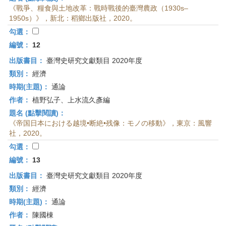
《戰爭、糧食與土地改革：戰時戰後的臺灣農政（1930s–
1950s）》，新北：稻鄉出版社，2020。
勾選：
編號：
12
出版書目：
臺灣史研究文獻類目 2020年度
類別：
經濟
時期(主題)：
通論
作者：
植野弘子、上水流久彥編
題名 (點擊閱讀)：
《帝国日本における越境•断絶•残像：モノの移動》，東京：風響
社，2020。
勾選：
編號：
13
出版書目：
臺灣史研究文獻類目 2020年度
類別：
經濟
時期(主題)：
通論
作者：
陳國棟