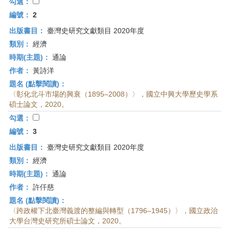
首
勾選：
頁
編號：
2
出版書目：
臺灣史研究文獻類目 2020年度
類別：
經濟
時期(主題)：
通論
作者：
黃詩洋
題名 (點擊閱讀)：
〈彰化北斗市場的興衰（1895–2008）〉，國立中興大學歷史學系
碩士論文，2020。
勾選：
編號：
3
出版書目：
臺灣史研究文獻類目 2020年度
類別：
經濟
時期(主題)：
通論
作者：
許仟慈
題名 (點擊閱讀)：
〈跨政權下北臺灣義渡的整編與轉型（1796–1945）〉，國立政治
大學台灣史研究所碩士論文，2020。