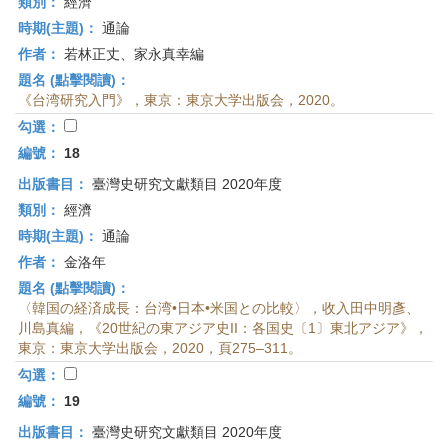
類別：
經濟
時期(主題)：
通論
作者：
若林正丈、家永真幸編
題名 (點擊閱讀)：
《台湾研究入門》，東京：東京大学出版会，2020。
勾選：
編號：
18
出版書目：
臺灣史研究文獻類目 2020年度
類別：
經濟
時期(主題)：
通論
作者：
金洛年
題名 (點擊閱讀)：
〈韓国の経済成長：台湾•日本•米国との比較〉，收入田中明彥、
川島真編，《20世紀の東アジア史II：各国史〔1〕東北アジア》，
東京：東京大学出版会，2020，頁275–311。
勾選：
編號：
19
出版書目：
臺灣史研究文獻類目 2020年度