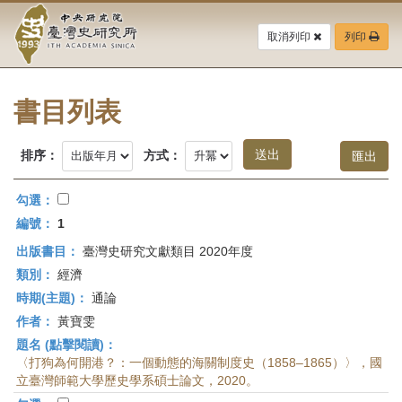
中
跳
到
取消列印
列印
央
主
要
研
內
容
書目列表
究
區
塊
院-
排序：
方式：
臺
勾選：
灣
編號：
1
出版書目：
臺灣史研究文獻類目 2020年度
史
類別：
經濟
研
時期(主題)：
通論
作者：
黃寶雯
究
題名 (點擊閱讀)：
所-
〈打狗為何開港？：一個動態的海關制度史（1858–1865）〉，國
立臺灣師範大學歷史學系碩士論文，2020。