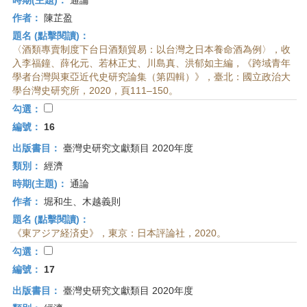
時期(主題)：
通論
作者：
陳芷盈
題名 (點擊閱讀)：
〈酒類專賣制度下台日酒類貿易：以台灣之日本養命酒為例〉，收
入李福鐘、薛化元、若林正丈、川島真、洪郁如主編，《跨域青年
學者台灣與東亞近代史研究論集（第四輯）》，臺北：國立政治大
學台灣史研究所，2020，頁111–150。
勾選：
編號：
16
出版書目：
臺灣史研究文獻類目 2020年度
類別：
經濟
時期(主題)：
通論
作者：
堀和生、木越義則
題名 (點擊閱讀)：
《東アジア経済史》，東京：日本評論社，2020。
勾選：
編號：
17
出版書目：
臺灣史研究文獻類目 2020年度