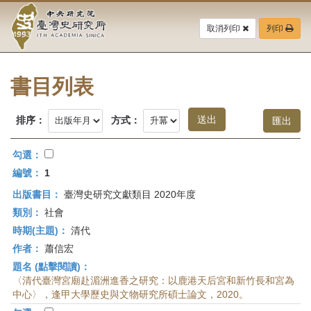
中
跳
到
取消列印
列印
央
主
要
研
內
容
書目列表
究
區
塊
院-
排序：
方式：
臺
勾選：
灣
編號：
1
出版書目：
臺灣史研究文獻類目 2020年度
史
類別：
社會
研
時期(主題)：
清代
作者：
蕭信宏
究
題名 (點擊閱讀)：
所-
〈清代臺灣宮廟赴湄洲進香之研究：以鹿港天后宮和新竹長和宮為
中心〉，逢甲大學歷史與文物研究所碩士論文，2020。