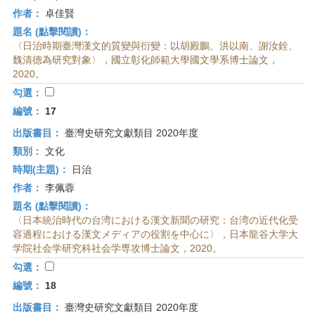
作者：
卓佳賢
題名 (點擊閱讀)：
〈日治時期臺灣漢文的質變與衍變：以胡殿鵬、洪以南、謝汝銓、
魏清德為研究對象〉，國立彰化師範大學國文學系博士論文，
2020。
勾選：
編號：
17
出版書目：
臺灣史研究文獻類目 2020年度
類別：
文化
時期(主題)：
日治
作者：
李佩蓉
題名 (點擊閱讀)：
〈日本統治時代の台湾における漢文新聞の研究：台湾の近代化受
容過程における漢文メディアの役割を中心に〉，日本龍谷大学大
学院社会学研究科社会学専攻博士論文，2020。
勾選：
編號：
18
出版書目：
臺灣史研究文獻類目 2020年度