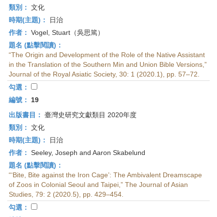
類別：
文化
時期(主題)：
日治
作者：
Vogel, Stuart（吳思篤）
題名 (點擊閱讀)：
“The Origin and Development of the Role of the Native Assistant
in the Translation of the Southern Min and Union Bible Versions,”
Journal of the Royal Asiatic Society, 30: 1 (2020.1), pp. 57–72.
勾選：
編號：
19
出版書目：
臺灣史研究文獻類目 2020年度
類別：
文化
時期(主題)：
日治
作者：
Seeley, Joseph and Aaron Skabelund
題名 (點擊閱讀)：
“‘Bite, Bite against the Iron Cage’: The Ambivalent Dreamscape
of Zoos in Colonial Seoul and Taipei,” The Journal of Asian
Studies, 79: 2 (2020.5), pp. 429–454.
勾選：