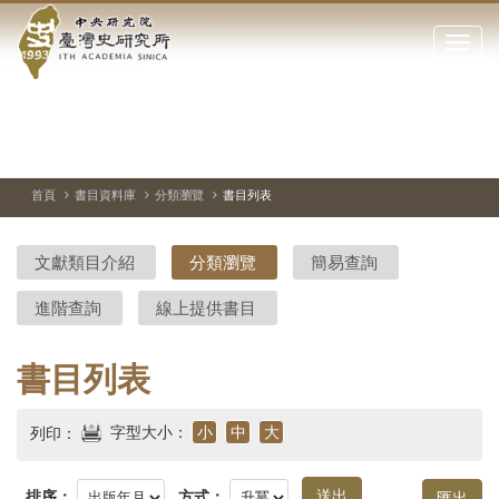
中
跳
到
點
央
主
擊
要
開
研
內
啟
容
或
究
切
上
下
主
區
換
一
一
圖
關
暫
張
張
連
塊
閉
停、
圖
圖
結
院-
播
片
片
首頁
書目資料庫
分類瀏覽
書目列表
網
放
站
臺
主
文獻類目介紹
分類瀏覽
簡易查詢
要
灣
選
進階查詢
線上提供書目
單
史
研
書目列表
究
字型大小：
小
中
大
列印：
所-
排序：
方式：