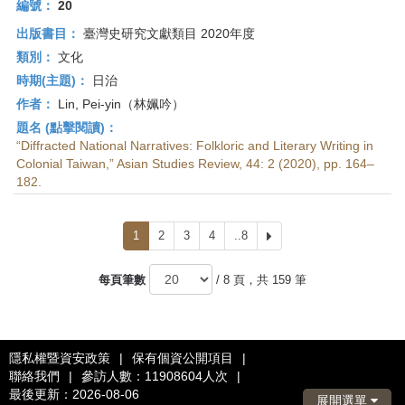
編號：
20
出版書目：
臺灣史研究文獻類目 2020年度
類別：
文化
時期(主題)：
日治
作者：
Lin, Pei-yin（林姵吟）
題名 (點擊閱讀)：
“Diffracted National Narratives: Folkloric and Literary Writing in
Colonial Taiwan,” Asian Studies Review, 44: 2 (2020), pp. 164–
182.
1
2
3
4
..8
下
一
頁
每頁筆數
/ 8 頁，共 159 筆
隱私權暨資安政策
|
保有個資公開項目
|
聯絡我們
|
參訪人數：11908604人次
|
最後更新：2026-08-06
展開選單